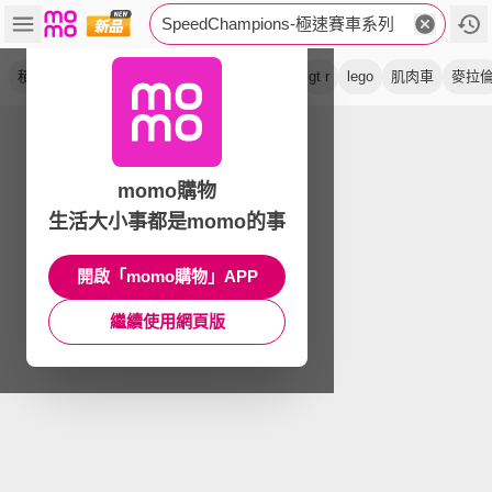
SpeedChampions-極速賽車系列
積木
玩具
跑車
禮物
地獄貓
模型
gt r
lego
肌肉車
麥拉
momo購物
生活大小事都是momo的事
開啟「momo購物」APP
繼續使用網頁版