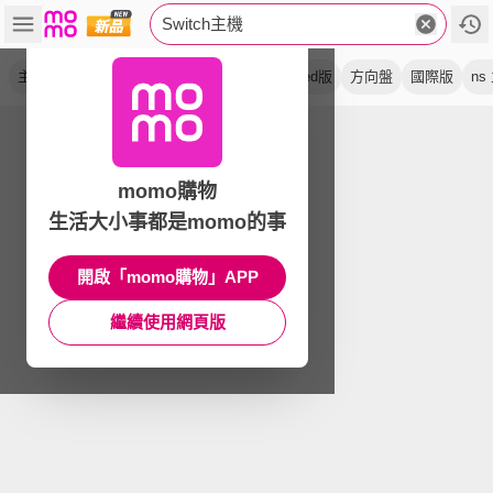
Switch主機
主機組
紅藍
輕量版
保護貼
日規
oled版
方向盤
國際版
ns
momo購物
生活大小事都是momo的事
開啟「momo購物」APP
繼續使用網頁版