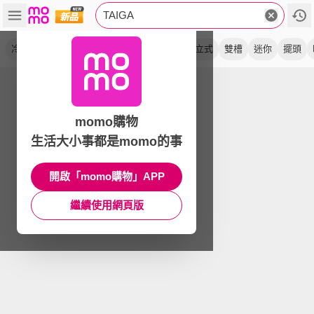
TAIGA
冷凍櫃
洗脫
洗衣機
低頻
抑菌光
直立式
雙槽
迷你
擺頭
momo購物
生活大小事都是momo的事
開啟「momo購物」APP
繼續使用網頁版