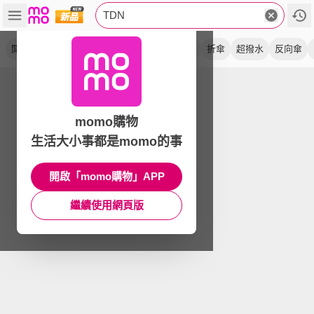
TDN
開收傘
降溫
防風
抗uv
秒收傘
黑膠
折傘
超撥水
反向傘
momo購物
生活大小事都是momo的事
開啟「momo購物」APP
繼續使用網頁版