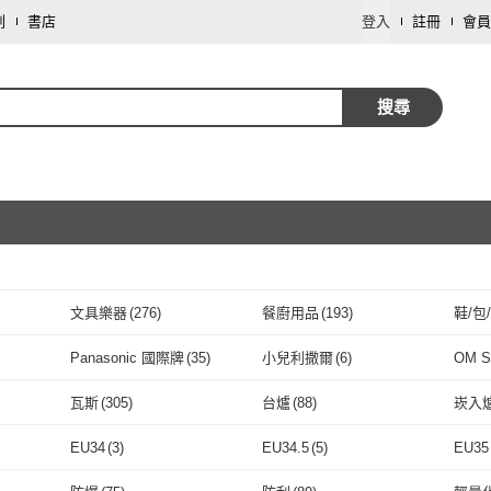
劃
書店
登入
註冊
會員
搜尋
文具樂器
(
276
)
餐廚用品
(
193
)
鞋/包
取消
資訊電腦
(
78
)
戶外用品
(
73
)
攝影
Panasonic 國際牌
(
35
)
小兒利撒爾
(
6
)
OM 
取消
車類
(
33
)
保健食品/用品
(
27
)
運動
Panasonic 國際牌
(
35
)
小兒利撒爾
(
6
)
6
)
BLACKMORES 澳佳寶
(
1
)
HP 惠普
(
6
)
asic
瓦斯
(
305
)
台爐
(
88
)
崁入
個人清潔
(
3
)
家庭清潔/紙品
(
2
)
圖書/
CE
(
26
)
BLACKMORES 澳佳寶
(
1
)
HP 惠普
取消
(
6
)
ASUS 華碩
(
9
)
HUROM
(
2
)
田島
瓦斯
(
305
)
台爐
(
88
)
其他
(
63
)
電子式
(
22
)
指針
EU34
(
3
)
EU34.5
(
5
)
EU35
ASUS 華碩
(
9
)
HUROM
(
2
)
9
)
MIHONG 米鴻生醫
(
3
)
Crocs
(
7
)
PLU
3
)
其他
(
63
)
電子式
取消
(
22
)
藍芽
(
1
)
一般插頭式
(
13
)
電池
EU34
(
3
)
EU34.5
(
5
)