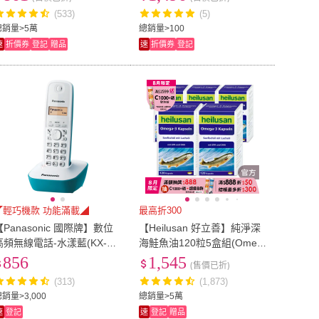
(533)
(5)
Free
(
2
)
ITX
(
6
)
6
)
A4
(
55
)
總銷量>5萬
總銷量>100
速
折價券
登記
贈品
速
折價券
登記
其他
(
6
)
A4
(
55
)
m~110cm
(
9
)
111cm~120cm
(
9
)
101cm~110cm
(
9
)
111cm~120cm
(
9
)
)
75
(
11
)
70
(
11
)
75
(
11
)
cm-149cm
(
3
)
寬150cm-179cm
(
2
)
寬120cm-149cm
(
3
)
寬150cm-179cm
(
2
)
)
225
(
4
)
215
(
2
)
225
(
4
)
65
(
4
)
60
(
4
)
65
(
4
)
(
2
)
20cm
(
2
)
◤輕巧機款 功能滿載◢
最高折300
19cm
(
2
)
20cm
(
2
)
3
)
15吋以上
(
4
)
【Panasonic 國際牌】數位
【Heilusan 好立善】純淨深
高頻無線電話-水漾藍(KX-TG
海鮭魚油120粒5盒組(Omeg
14吋
(
3
)
15吋以上
(
4
)
)
41mm-45mm
(
2
)
611)
a3EPA+DHA小分子蒸餾 無
856
1,545
(售價已折)
多餘化學加工TG型)
4號
(
2
)
41mm-45mm
(
2
)
(313)
(1,873)
銷量>3,000
總銷量>5萬
速
登記
速
登記
贈品