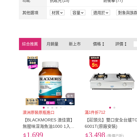
EU36
(
6
)
EU36.5
(
9
)
功能
抗眩光
(
15
)
耐衝擊
(
77
)
DUNLOP 登祿普
(
19
)
Gelsmart 吉
A-nice
(
3
)
74 盎司
(
14
)
有線
(
17
)
無線
(
33
)
燃油式
(
5
)
2孔夾
(
25
)
EU36
(
6
)
EU36.5
(
9
)
EU39
(
12
)
EU39.5
(
6
)
抗眩光
(
15
)
耐衝擊
(
77
)
防塵抗汙
(
79
)
高透光
(
40
)
其他選項
材質
容量
適用於
對象與族
使用方式
形狀
保存方式
畫
A-nice
(
3
)
74 盎司
(
14
)
KEEN
(
6
)
Thermaltake 曜越
(
燃油式
(
5
)
2孔夾
(
25
)
液體
(
2
)
鹼性
(
10
)
EU39
(
12
)
EU39.5
(
6
)
EU42
(
121
)
EU42.5
(
5
)
防塵抗汙
(
79
)
高透光
(
40
)
50組以下
(
32
)
51-100組
(
27
)
保固期
效能
晶片
罩杯
KEEN
(
6
)
Thermaltake
優品星球
(
2
)
Sengoku Aladdi
液體
(
2
)
鹼性
(
10
)
M4/3
(
1
)
1吋 CMOS
(
1
)
EU42
(
121
)
EU42.5
(
5
)
EU45
(
3
)
EU45.5
(
2
)
50組以下
(
32
)
51-100組
(
27
)
耐磨
(
2
)
吸震減壓
(
5
)
拉丁
綜合推薦
月銷量
新上市
價格
評價
優品星球
(
2
)
Sengoku Ala
FOX
(
2
)
tokuyo
(
4
)
M4/3
(
1
)
1吋 CMOS
(
1
)
美背內衣
(
2
)
無痕內衣
(
6
)
EU45
(
3
)
EU45.5
(
2
)
EU48
(
2
)
21cm
(
2
)
耐磨
(
2
)
吸震減壓
(
5
)
語音聲控
(
9
)
藍芽遙控
(
11
)
拉丁
FOX
(
2
)
tokuyo
(
4
)
Hot Melt 合得妙
(
5
)
DOD
(
2
)
美背內衣
(
2
)
無痕內衣
(
6
)
QLED
(
3
)
LED
(
8
)
EU48
(
2
)
21cm
(
2
)
23.5cm
(
7
)
24cm
(
13
)
語音聲控
(
9
)
藍芽遙控
(
11
)
Disney+
(
8
)
Netflix
(
10
)
Hot Melt 合得妙
(
5
)
DOD
(
2
)
QLED
(
3
)
LED
(
8
)
Google TV
(
2
)
webOS
(
7
)
23.5cm
(
7
)
24cm
(
13
)
26.5cm
(
121
)
27cm
(
125
)
Disney+
(
8
)
Netflix
(
10
)
HDR10+
(
5
)
HLG
(
5
)
Google TV
(
2
)
webOS
(
7
)
110V
(
2
)
220V
(
1
)
26.5cm
(
121
)
27cm
(
125
)
29.5cm
(
3
)
30cm
(
4
)
HDR10+
(
5
)
HLG
(
5
)
無觸控螢幕
(
13
)
加壓
(
9
)
110V
(
2
)
220V
(
1
)
20核心
(
3
)
無(內建顯示晶片)
(
29.5cm
(
3
)
30cm
(
4
)
US5.5
(
7
)
US6
(
12
)
無觸控螢幕
(
13
)
加壓
(
9
)
Dolby Atmos
(
2
)
內建食譜
(
2
)
20核心
(
3
)
無(內建顯示晶
按鍵式
(
5
)
外接式
(
3
)
US5.5
(
7
)
US6
(
12
)
US8.5
(
122
)
US9
(
127
)
Dolby Atmos
(
2
)
內建食譜
(
2
)
日期顯示
(
2
)
其他功能
(
2
)
澳洲原裝原瓶進口
滿1件折712
【BLACKMORES 澳佳寶】
【莊頭北】雙口安全台爐TG
按鍵式
(
5
)
外接式
(
3
)
耐熱咖啡壺
(
3
)
無穿線
(
3
)
US8.5
(
122
)
US9
(
127
)
US12
(
3
)
US13
(
2
)
日期顯示
(
2
)
其他功能
(
2
)
無腥味深海魚油1000 1入組
6001T(原廠安裝)
共400顆(孫語霙營養師代言
1,699
3,498
耐熱咖啡壺
(
3
)
無穿線
(
3
)
US12
(
3
)
US13
(
2
)
2L
(
28
)
3L
(
19
)
(售價已折)