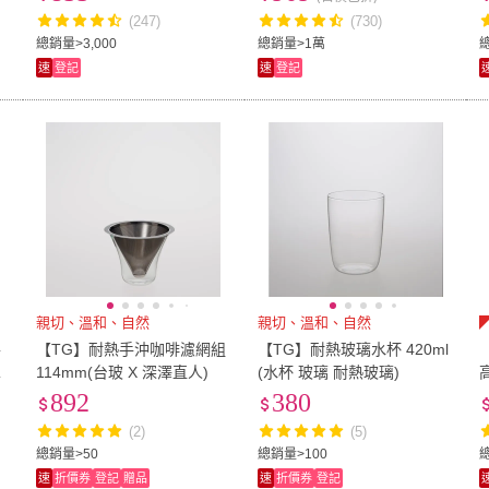
(247)
(730)
4L
(
2
)
XL
(
2
)
micro-ATX
(
20
)
ATX
(
15
)
其他
(
總銷量>3,000
總銷量>1萬
速
登記
速
登記
micro-ATX
(
20
)
ATX
(
15
)
11~13CM
(
33
)
14~20CM
(
18
)
101c
11~13CM
(
33
)
14~20CM
(
18
)
141cm~150cm
(
9
)
151cm~160cm
(
7
)
70
(
11
m
(
9
)
141cm~150cm
(
9
)
151cm~160cm
(
7
)
寬59cm以下
(
14
)
寬60cm-89cm
(
17
)
寬120
寬59cm以下
(
14
)
寬60cm-89cm
(
17
)
195
(
4
)
205
(
6
)
215
(
2
195
(
4
)
205
(
6
)
17吋
(
6
)
55
(
8
)
60
(
4
)
17吋
(
6
)
55
(
8
)
6mm
(
8
)
17cm
(
2
)
19cm
親切、溫和、自然
親切、溫和、自然
)
6mm
(
8
)
17cm
(
2
)
43型
(
2
)
75型
(
2
)
14吋
(
嚼
【TG】耐熱手沖咖啡濾網組
【TG】耐熱玻璃水杯 420ml
114mm(台玻 X 深澤直人)
(水杯 玻璃 耐熱玻璃)
43型
(
2
)
75型
(
2
)
雙人加大
(
2
)
3號
(
2
)
4號
(
2
D
1
892
380
雙人加大
(
2
)
3號
(
2
)
29~32cm
(
3
)
(2)
(5)
總銷量>50
總銷量>100
總
29~32cm
(
3
)
速
折價券
登記
贈品
速
折價券
登記