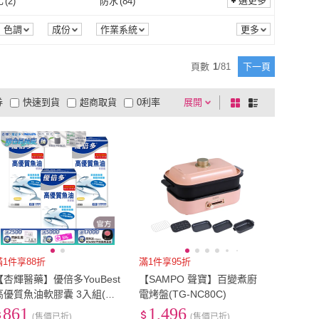
(
12
)
EU38.5
(
8
)
選更多
化
(
2
)
防水
(
84
)
PLUS 普樂士
(
92
)
TILTA 鐵頭
(
4
)
E
(
135
)
Salute 莎露
(
5
)
電池式
(
12
)
充電式
(
16
)
1
)
膠囊
(
39
)
EU38
(
12
)
EU38.5
(
8
)
(
122
)
EU41.5
(
5
)
輕量化
(
2
)
防水
(
84
)
81
)
防窺
(
34
)
色調
成份
作業系統
包裝組合
認證
荷重
解析度
A-ONE
(
135
)
Salute 莎露
(
5
)
RUSHI 象印
(
4
)
ETQ USA
(
2
)
軟糖
(
1
)
膠囊
(
39
)
碗/碗公
(
3
)
沙拉碗
(
4
)
EU41
(
122
)
EU41.5
(
5
)
(
119
)
EU44.5
(
2
)
抗油
(
81
)
防窺
(
34
)
58
)
增高
(
4
)
頁數
1
/
81
下一頁
季節
ZOJIRUSHI 象印
(
4
)
ETQ USA
(
2
)
ACT 怡寶
(
11
)
JJC
(
8
)
拉麵碗/碗公
(
3
)
沙拉碗
(
4
)
8
)
薄襯內衣
(
4
)
EU44
(
119
)
EU44.5
(
2
)
(
3
)
EU47.5
(
2
)
輕量
(
58
)
增高
(
4
)
11
)
智慧聯網
(
9
)
券
快速到貨
超商取貨
0利率
展開
棋
條
IMPACT 怡寶
(
11
)
JJC
(
8
)
 美克司
(
6
)
VICTORINOX 瑞士維氏
(
1
)
葷食
(
8
)
薄襯內衣
(
4
)
圈
(
2
)
軟鋼圈
(
4
)
EU47
(
3
)
EU47.5
(
2
)
cm
(
5
)
23cm
(
12
)
防水
(
11
)
智慧聯網
(
9
)
Airplay
(
6
)
品有量
有影片
電視購物
盤
列
到付款
超商付款
5
式
式
MAX 美克司
(
6
)
VICTORINOX 瑞士維氏
(
1
)
無鋼圈
(
2
)
軟鋼圈
(
4
)
式
(
4
)
手持式
(
4
)
22.5cm
(
5
)
23cm
(
12
)
cm
(
122
)
26cm
(
128
)
無
(
2
)
Airplay
(
6
)
音效
(
6
)
HDR10
(
8
)
以上
1
及以上
充電式
(
4
)
手持式
(
4
)
型
(
2
)
1.5V
(
1
)
25.5cm
(
122
)
26cm
(
128
)
cm
(
5
)
29cm
(
7
)
杜比音效
(
6
)
HDR10
(
8
)
水
(
4
)
反光邊條
(
4
)
家用型
(
2
)
1.5V
(
1
)
1
)
14核心
(
3
)
28.5cm
(
5
)
29cm
(
7
)
5
(
3
)
US5
(
8
)
防潑水
(
4
)
反光邊條
(
4
)
 Audio
(
5
)
Dolby Digital
(
2
)
電池
(
1
)
14核心
(
3
)
盆
(
6
)
果汁機
(
5
)
US4.5
(
3
)
US5
(
8
)
5
(
7
)
US8
(
12
)
Dolby Audio
(
5
)
Dolby Digital
(
2
)
2
)
100M
(
2
)
落地盆
(
6
)
果汁機
(
5
)
保護貼
(
2
)
螢幕保護貼
(
2
)
US7.5
(
7
)
US8
(
12
)
.5
(
6
)
US11
(
7
)
烘烤
(
2
)
100M
(
2
)
滿1件享88折
滿1件享95折
【杏輝醫藥】優倍多YouBest
【SAMPO 聲寶】百變煮廚
機身保護貼
(
2
)
螢幕保護貼
(
2
)
椅凳
(
2
)
非機械式
(
1
)
US10.5
(
6
)
US11
(
7
)
)
L
(
31
)
高優質魚油軟膠囊 3入組(共1
電烤盤(TG-NC80C)
80粒-TG型、小分子好吸收)
861
1,496
小型椅凳
(
2
)
非機械式
(
1
)
M
(
31
)
L
(
31
)
2
)
ITX
(
6
)
(售價已折)
(售價已折)