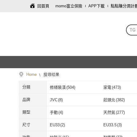
回首頁
momo富立保險
APP下載
點點賺分潤計
TG
Home
搜尋結果
分類
修繕裝潢
(
504
)
家電
(
473
)
手機
(
117
)
寢具傢飾
(
88
)
品牌
JVC
(
8
)
莊頭北
(
382
)
傢俱
(
39
)
母嬰/童
(
36
)
JVC
(
8
)
莊頭北
(
382
)
Materna 惠氏媽咪
(
3
)
NEW BALANCE
(
2
類型
手動
(
4
)
天然氣
(
277
)
園藝
(
6
)
彩妝保養
(
4
)
Materna 惠氏媽咪
(
3
)
NEW BALAN
SAMPO 聲寶
(
21
)
TG
(
109
)
手動
(
4
)
天然氣
(
277
)
壓轉式點火
(
169
)
一點零點火
(
73
)
尺寸
EU33
(
2
)
EU33.5
(
3
)
SAMPO 聲寶
(
21
)
TG
(
109
)
DUNLOP 登祿普
(
19
)
Gelsmart 吉斯邁
(
1
壓轉式點火
(
169
)
一點零點火
(
7
有線
(
17
)
無線
(
33
)
EU33
(
2
)
EU33.5
(
3
)