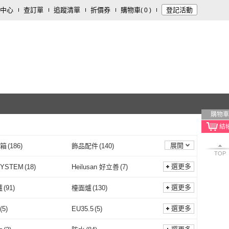
中心
查訂單
追蹤清單
折價券
購物車
登記活動
(
0
)
購物車
展開
/箱
(
186
)
飾品配件
(
140
)
TOP
器材
(
54
)
服裝內著
(
39
)
選更多
SYSTEM
(
18
)
Heilusan 好立善
(
7
)
用品/器材
(
15
)
寵物
(
15
)
OM SYSTEM
(
18
)
Heilusan 好立善
(
7
)
s 亞瑟士
(
2
)
TATUNG 大同
(
1
)
選更多
爐
(
91
)
檯面爐
(
130
)
影音
(
1
)
asics 亞瑟士
(
2
)
TATUNG 大同
(
1
)
硝子
(
50
)
YouBest 優倍多
(
1
)
崁入爐
(
91
)
檯面爐
(
130
)
式
(
50
)
刻度式
(
2
)
選更多
(
5
)
EU35.5
(
5
)
田島硝子
(
50
)
YouBest 優倍多
(
1
)
S 普樂士
(
92
)
TILTA 鐵頭
(
4
)
指針式
(
50
)
刻度式
(
2
)
式
(
12
)
充電式
(
16
)
EU35
(
5
)
EU35.5
(
5
)