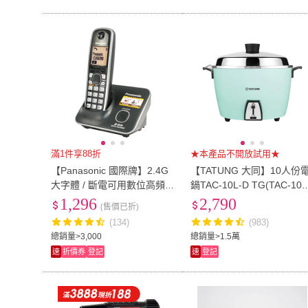
滿1件享88折
★本產品不開放試用★
【Panasonic 國際牌】2.4G
【TATUNG 大同】10人份
大字體 / 斷電可用數位高頻
鍋TAC-10L-D TG(TAC-10L
無線電話-經典黑(KX-TG371
DTG湖水藍)
1,296
2,790
(售價已折)
1)
(134)
(983)
總銷量>3,000
總銷量>1.5萬
速
折價券
登記
速
登記