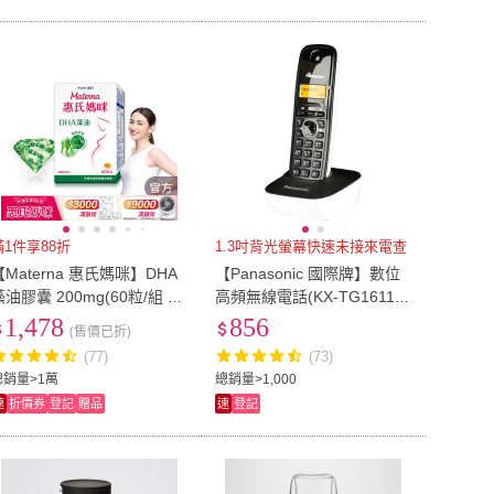
滿1件享88折
1.3吋背光螢幕快速未接來電查
【Materna 惠氏媽咪】DHA
【Panasonic 國際牌】數位
藻油膠囊 200mg(60粒/組 T
高頻無線電話(KX-TG1611典
G型藻油孕婦/哺乳推薦)
雅白)
1,478
856
(售價已折)
(77)
(73)
總銷量>1萬
總銷量>1,000
速
折價券
登記
贈品
速
登記