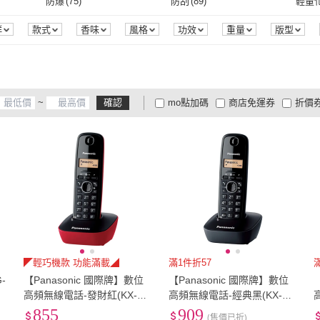
EU37
(
9
)
EU37.5
(
7
)
EU38
防爆
(
75
)
防刮
(
89
)
輕量
斯邁
(
19
)
MIHONG 米鴻生醫
(
3
)
Crocs
(
7
)
beyerdynamic
(
5
)
MATERIAL 瑪特麗歐
(
115
)
A-ON
藍芽
(
1
)
一般插頭式
(
13
)
3孔夾
(
15
)
4孔夾
(
3
)
軟糖
(
EU37
(
9
)
EU37.5
(
7
)
EU40
(
10
)
EU40.5
(
7
)
EU41
防爆
(
75
)
防刮
(
89
)
耐磨
(
88
)
抗指紋
(
76
)
抗油
(
群
款式
香味
風格
功效
重量
版型
素
圖案
來源
顏色
組裝方式
品牌定位
beyerdynamic
(
5
)
MATERIAL 瑪特麗歐
(
115
)
42
)
達新牌
(
1
)
Wacoal 華歌爾
(
6
)
ZOJI
3孔夾
(
15
)
4孔夾
(
3
)
碳鋅
(
20
)
飯碗
(
8
)
拉麵
EU40
(
10
)
EU40.5
(
7
)
EU43
(
120
)
EU43.5
(
2
)
EU44
耐磨
(
88
)
抗指紋
(
76
)
101-150組
(
24
)
氣墊
(
3
)
輕量
(
處理器
記憶體
商品狀態
SSD容量
商品來源
 曜越
(
42
)
達新牌
(
1
)
Wacoal 華歌爾
(
6
)
n 千石阿
(
2
)
RUIJIA 露奇亞
(
2
)
MONTECH
(
2
)
IMP
碳鋅
(
20
)
飯碗
(
8
)
1/2.3吋 CMOS
(
12
)
素食
(
5
)
葷食
(
EU43
(
120
)
EU43.5
(
2
)
EU46
(
2
)
EU46.5
(
2
)
EU47
101-150組
(
24
)
氣墊
(
3
)
GPS
(
3
)
WIFI傳輸
(
12
)
防水
(
~
確認
mo點加碼
商店免運券
折價
ddin 千石阿
(
2
)
RUIJIA 露奇亞
(
2
)
MONTECH
(
2
)
TP-Link
(
1
)
SANLUX 台灣三洋
(
6
)
MAX
1/2.3吋 CMOS
(
12
)
素食
(
5
)
主體
(
12
)
有鋼圈
(
6
)
無鋼
EU46
(
2
)
EU46.5
(
2
)
21.5cm
(
2
)
22cm
(
7
)
22.5
GPS
(
3
)
WIFI傳輸
(
12
)
無線搖控
(
9
)
其他
(
4
)
無
(
2
)
大家電安心配
大家電快配
商
低溫宅配
定期配/分次配
貨
TP-Link
(
1
)
SANLUX 台灣三洋
(
6
)
主體
(
12
)
有鋼圈
(
6
)
淺盤
(
11
)
高亮度
(
2
)
充電
21.5cm
(
2
)
22cm
(
7
)
24.5cm
(
8
)
25cm
(
13
)
25.5
無線搖控
(
9
)
其他
(
4
)
YouTube
(
8
)
愛奇藝
(
7
)
杜比
4
及以上
3
及以上
2
及
淺盤
(
11
)
高亮度
(
2
)
桌面型
(
2
)
個人型
(
3
)
家用
24.5cm
(
8
)
25cm
(
13
)
27.5cm
(
6
)
28cm
(
10
)
28.5
YouTube
(
8
)
愛奇藝
(
7
)
護脊
(
4
)
透氣背帶
(
4
)
防潑
桌面型
(
2
)
個人型
(
3
)
240V
(
1
)
全電壓
(
1
)
電池
(
27.5cm
(
6
)
28cm
(
10
)
31cm
(
2
)
US4
(
4
)
US4.
護脊
(
4
)
透氣背帶
(
4
)
可調段式
(
4
)
60Hz
(
10
)
Dolby
240V
(
1
)
全電壓
(
1
)
6
)
商用桌上型
(
6
)
DDR5
(
6
)
落地
31cm
(
2
)
US4
(
4
)
US6.5
(
7
)
US7
(
12
)
US7.
可調段式
(
4
)
60Hz
(
10
)
解凍
(
2
)
100以下分區
(
4
)
烘烤
(
片)
(
6
)
商用桌上型
(
6
)
DDR5
(
6
)
無
(
1
)
圓錐
(
4
)
機身
US6.5
(
7
)
US7
(
12
)
US9.5
(
121
)
US10
(
124
)
US10
解凍
(
2
)
100以下分區
(
4
)
燒烤
(
2
)
◤輕巧機款 功能滿載◢
滿1件折57
-
【Panasonic 國際牌】數位
【Panasonic 國際牌】數位
無
(
1
)
圓錐
(
4
)
胸背型
(
2
)
可自拆
(
2
)
小型
US9.5
(
121
)
US10
(
124
)
XS
(
5
)
S
(
2
)
M
(
31
燒烤
(
2
)
高頻無線電話-發財紅(KX-TG
高頻無線電話-經典黑(KX-TG
1611)
1611)
855
909
胸背型
(
2
)
可自拆
(
2
)
XS
(
5
)
S
(
2
)
4L
(
2
)
XL
(
2
)
Free
(
(售價已折)