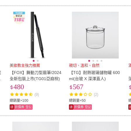
美妝教主強力推薦
親切、溫和、自然
電
【FOX】舞動刀型眉筆/2024
【TG】耐熱玻璃儲物罐 600
-
全新包裝上市(TG01亞麻棕)
ml(台玻 X 深澤直人)
480
567
(9)
(2)
總銷量>100
總銷量>50
速
折價券
登記
速
折價券
登記