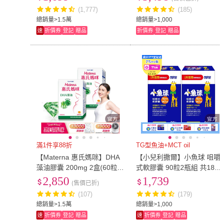
TGA認證 TG形式) 88父親節
(1,777)
(185)
2L
(
28
)
3L
(
19
)
Mini-ITX
(
17
)
E-ATX
(
16
)
總銷量>1.5萬
總銷量>1,000
速
折價券
登記
贈品
折價券
登記
贈品
Mini-ITX
(
17
)
E-ATX
(
16
)
13K
(
8
)
10CM以下
(
4
)
13K
(
8
)
10CM以下
(
4
)
121cm~130cm
(
9
)
131cm~140cm
(
9
)
121cm~130cm
(
9
)
131cm~140c
80
(
11
)
85
(
11
)
80
(
11
)
85
(
11
)
17mm以下
(
21
)
185
(
3
)
17mm以下
(
21
)
185
(
3
)
15吋
(
7
)
16吋
(
5
)
15吋
(
7
)
16吋
(
5
)
4.1吋~8吋
(
10
)
8.1吋~12吋
(
2
)
滿1件享88折
TG型魚油+MCT oil
4.1吋~8吋
(
10
)
8.1吋~12吋
(
2
21cm
(
2
)
32型
(
3
)
【Materna 惠氏媽咪】DHA
【小兒利撒爾】小魚球 咀
藻油膠囊 200mg 2盒(60粒/
式軟膠囊 90粒2瓶組 共180
21cm
(
2
)
32型
(
3
)
小於140cm*200cm
(
4
)
雙人
(
2
)
組 TG型藻油孕婦/哺乳推薦)
粒(TG型魚油、Omega3、
2,850
1,739
(售價已折)
HA、EPA、無魚腥味)
小於140cm*200cm
(
4
)
雙人
(
2
)
45mm以上
(
2
)
3號
(
3
)
(107)
(179)
總銷量>1.5萬
總銷量>1,000
45mm以上
(
2
)
3號
(
3
)
速
折價券
登記
贈品
速
折價券
登記
贈品