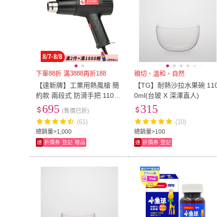
下單88折 滿3888再折188
親切、溫和、自然
【達新牌】工業用熱風槍 簡
【TG】耐熱沙拉水果碗 11
約款 兩段式 防滑手把 110V
0ml(台玻 X 深澤直人)
(TG-1001)
695
315
(售價已折)
(61)
(10)
總銷量>1,000
總銷量>100
速
折價券
登記
贈品
速
折價券
登記