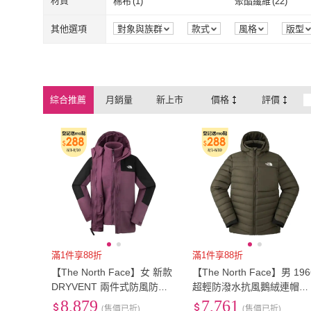
材質
棉布
(
1
)
聚酯纖維
(
22
)
US8.5
(
2
)
US9
(
2
)
US11.5
(
2
)
US12
(
2
)
棉布
(
1
)
聚酯纖維
(
22
)
聚酯纖維
(
2
)
塑膠
(
1
)
其他選項
對象與族群
款式
風格
版型
US11.5
(
2
)
US12
(
2
)
26cm
(
2
)
26.5cm
(
2
)
聚酯纖維
(
2
)
塑膠
(
1
)
26cm
(
2
)
26.5cm
(
2
)
29cm
(
2
)
29.5cm
(
2
)
綜合推薦
月銷量
新上市
價格
評價
29cm
(
2
)
29.5cm
(
2
)
EU40
(
1
)
EU40.5
(
1
)
EU40
(
1
)
EU40.5
(
1
)
EU44
(
2
)
EU44.5
(
2
)
EU44
(
2
)
EU44.5
(
2
)
28腰(71公分)
(
1
)
30腰(76公分)
(
3
)
28腰(71公分)
(
1
)
30腰(76公分)
(
35腰(89公分)
(
1
)
36腰(91公分)
(
3
)
35腰(89公分)
(
1
)
36腰(91公分)
(
141cm~150cm
(
3
)
151cm~160cm
(
3
)
141cm~150cm
(
3
)
151cm~160c
滿1件享88折
滿1件享88折
【The North Face】女 新款
【The North Face】男 196
DRYVENT 兩件式防風防水
超輕防潑水抗風鵝絨連帽保
透氣保暖連帽外套.夾克(89Y
暖外套.夾克.大衣(89ZQ-21
8,879
7,761
(售價已折)
(售價已折)