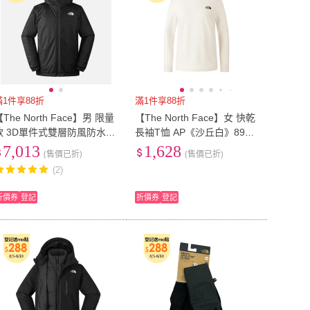
滿1件享88折
滿1件享88折
【The North Face】男 限量
【The North Face】女 快乾
款 3D單件式雙層防風防水透
長袖T恤 AP《沙丘白》89Y
氣保暖外套.化纖內層.單件式
A/登山/長袖T/長袖上衣/圓領
7,013
1,628
(售價已折)
(售價已折)
夾克.風衣(89TH-JK3 黑)
上衣
(2)
折價券
登記
折價券
登記