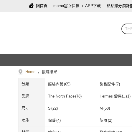
回首頁
momo富立保險
APP下載
點點賺分潤計
TH
Home
搜尋結果
分類
服裝內著
(
65
)
飾品配件
(
7
)
品牌
The North Face
(
78
)
Hermes 愛馬仕
(
1
)
The North Face
(
78
)
Hermes 愛馬
尺寸
S
(
22
)
M
(
58
)
S
(
22
)
M
(
58
)
2XL
(
21
)
3XL
(
15
)
功能
保暖
(
4
)
防風
(
2
)
2XL
(
21
)
3XL
(
15
)
US8.5
(
2
)
US9
(
2
)
保暖
(
4
)
防風
(
2
)