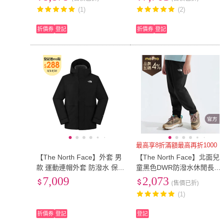
J-53I 夜霧紫)
烏木綠)
(1)
(2)
折價券
登記
折價券
登記
最高享8折滿額最高再折1000
【The North Face】外套 男
【The North Face】北面兒
款 運動連帽外套 防潑水 保
童黑色DWR防潑水休閒長
暖 二件式 黑 NF0A89YXW9
｜89XDJK3
7,009
2,073
(售價已折)
O
(1)
折價券
登記
登記