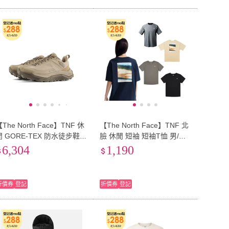
The North Face】TNF 休
【The North Face】TNF 北
閒 GORE-TEX 防水徒步鞋
臉 休閒 短袖 短袖T恤 男/女
登山鞋 M FASTPACK ULTR
藍灰黑 多色 多款任選(NF0A
6,304
1,190
 GORE-TEX 男 棕(NF0A8
7WD3KS7&NF0A89W48K2)
9XC89)
折價券
登記
折價券
登記