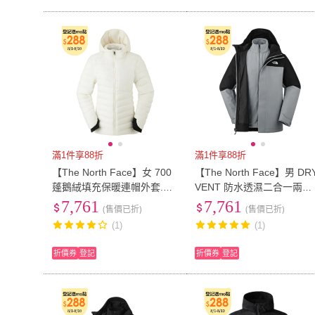
滿1件享88折
滿1件享88折
【The North Face】女 700
【The North Face】男 DR
蓬鵝絨填充保暖連帽外套.羽
VENT 防水透濕二合一兩件
絨夾克.大衣(89Y4-QLI 沙丘
式連帽保暖外套.夾克(89ZP
7,761
7,761
(售價已折)
(售價已折)
白)
K1C 宇宙黑/灰)
(1)
(1)
折價券
登記
折價券
登記