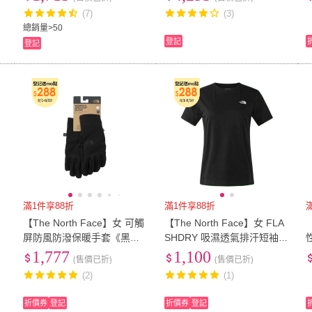
(7)
(3)
總銷量>50
登記
登記
滿1件享88折
滿1件享88折
【The North Face】女 可觸
【The North Face】女 FLA
褲
屏防風防潑保暖手套《黑》8
SHDRY 吸濕透氣排汗短袖圓
9RA/登山/騎車/保暖/機車/防
領T恤.休閒套頭衫.運動上衣
1,777
1,100
(售價已折)
(售價已折)
滑
(89QT-JK3 宇宙黑)
(2)
(1)
折價券
登記
折價券
登記