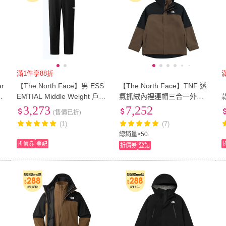
滿1件享88折
ar
【The North Face】男 ESS
【The North Face】TNF 透
外
EMTIAL Middle Weight 戶外
氣抓絨內裡連帽三合一外套
8
休閒長褲_亞洲版型(89ZU-J
M SANGRO FLEECE TRICL
3,273
7,252
(售價已折)
K3 黑 V)
IMATE-AP 男 棕(NF0A89ZP
(1)
(7)
5EX)
總銷量>50
折價券
登記
折價券
登記