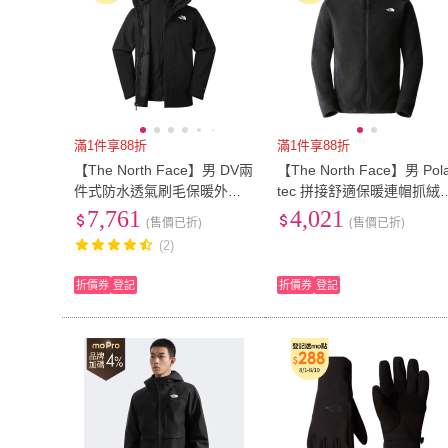
滿1件享88折
滿1件享88折
【The North Face】男 DV兩
【The North Face】男 Pol
件式防水透氣刷毛保暖外套
tec 拼接舒適保暖連帽抓絨
AP《黑》89ZP/登山/衝鋒衣/
套.運動休閒戶外夾克.大衣(
7,761
4,021
(售價已折)
(售價已折)
防水外套/風衣
9ZT-JK3 宇宙黑)
(2)
折價券
登記
折價券
登記