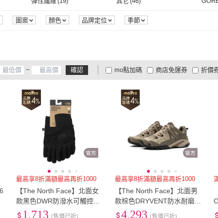
彈性纖維
(
19
)
其它
(
46
)
GORE
US9.5
(
2
)
US10
(
2
)
US12.5
(
2
)
US13
(
1
)
25cm
彈性纖維
(
19
)
其它
(
46
)
其他
(
1
)
圖案
顏色
品牌定位
季節
US12.5
(
2
)
US13
(
1
)
27cm
(
2
)
27.5cm
(
2
)
28cm
其他
(
1
)
27cm
(
2
)
27.5cm
(
2
)
30cm
(
1
)
30.5cm
(
1
)
31cm
~
確認
mo點加碼
商店免運券
折價
30cm
(
1
)
30.5cm
(
1
)
EU41
(
2
)
EU42
(
2
)
EU42
大家電安心配
大家電快配
商
低溫宅配
定期配/分次配
貨
EU41
(
2
)
EU42
(
2
)
EU45
(
2
)
EU46
(
1
)
EU46
4
及以上
3
及以上
2
及
EU45
(
2
)
EU46
(
1
)
31腰(79公分)
(
1
)
32腰(81公分)
(
3
)
33腰(
3
)
31腰(79公分)
(
1
)
32腰(81公分)
(
3
)
38腰(97公分)
(
1
)
111cm~120cm
(
3
)
121c
3
)
38腰(97公分)
(
1
)
111cm~120cm
(
3
)
16.5
(
1
)
m
(
3
)
16.5
(
1
)
最高享8折滿額最高再折1000
最高享8折滿額最高再折1000
6
【The North Face】北面女
【The North Face】北面男
【
款黑色DWR防潑水可觸控手
款棕色DRYVENT防水耐磨抓
L
套｜89RAJK3
地登山鞋｜8191C89
1,713
4,293
(售價已折)
(售價已折)