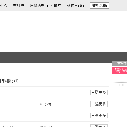
中心
查訂單
追蹤清單
折價券
購物車
登記活動
(
0
)
購物車
用品/器材
(
1
)
TOP
選更多
選更多
XL
(
58
)
3L
(
1
)
XL
(
58
)
5
(
1
)
US8
(
2
)
選更多
US7.5
(
1
)
US8
(
2
)
.5
(
2
)
US11
(
2
)