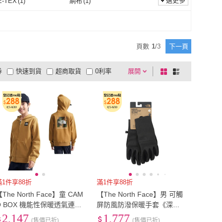
選更多
-TEX
(
1
)
網布
(
1
)
US10.5
(
2
)
US11
(
2
)
(
1
)
25.5cm
(
1
)
GORE-TEX
(
1
)
網布
(
1
)
25cm
(
1
)
25.5cm
(
1
)
(
2
)
28.5cm
(
2
)
頁數
1
/
3
下一頁
28cm
(
2
)
28.5cm
(
2
)
(
1
)
EU39
(
1
)
券
快速到貨
超商取貨
0利率
展開
棋
條
31cm
(
1
)
EU39
(
1
)
.5
(
2
)
EU43
(
2
)
品有量
有影片
電視購物
盤
列
到付款
超商付款
5
式
式
EU42.5
(
2
)
EU43
(
2
)
.5
(
1
)
EU47
(
1
)
以上
1
及以上
EU46.5
(
1
)
EU47
(
1
)
84公分)
(
1
)
34腰(86公分)
(
3
)
33腰(84公分)
(
1
)
34腰(86公分)
(
3
)
m~130cm
(
3
)
131cm~140cm
(
3
)
121cm~130cm
(
3
)
131cm~140cm
(
3
)
滿1件享88折
滿1件享88折
The North Face】童 CAM
【The North Face】男 可觸
O BOX 機能性保暖透氣連帽
屏防風防潑保暖手套《深
外套.夾克.帽T(89XW-173 棕
灰》89R9/登山/騎車/保暖/防
2,147
1,777
(售價已折)
(售價已折)