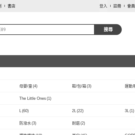
劃
書店
登入
註冊
會員
E89
搜尋
母嬰/童
(
4
)
鞋/包/箱
(
3
)
運動
取消
The Little Ones
(
1
)
取消
仕
(
1
)
The Little Ones
(
1
)
L
(
60
)
2L
(
22
)
3L
(
1
)
取消
L
(
60
)
2L
(
22
)
4XL
(
1
)
US7
(
1
)
US7.
防潑水
(
3
)
耐磨
(
2
)
4XL
(
1
)
US7
取消
(
1
)
US9.5
(
2
)
US10
(
2
)
US10
防潑水
(
3
)
耐磨
(
2
)