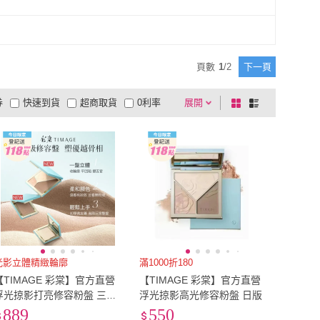
頁數
1
/
2
下一頁
券
快速到貨
超商取貨
0利率
展開
棋
條
品有量
有影片
電視購物
盤
列
到付款
超商付款
5
式
式
以上
1
及以上
光影立體精緻輪廓
滿1000折180
【TIMAGE 彩棠】官方直營
【TIMAGE 彩棠】官方直營
浮光掠影打亮修容粉盤 三色
浮光掠影高光修容粉盤 日版
修容盤
889
550