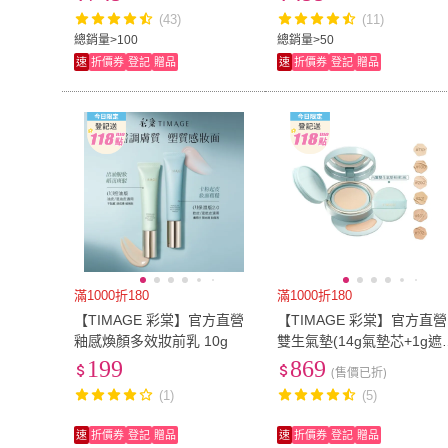
(43)
(11)
總銷量>100
總銷量>50
速
折價券
登記
贈品
速
折價券
登記
贈品
滿1000折180
滿1000折180
【TIMAGE 彩棠】官方直營
【TIMAGE 彩棠】官方直營
釉感煥顏多效妝前乳 10g
雙生氣墊(14g氣墊芯+1g遮
膏)
199
869
(售價已折)
(1)
(5)
速
折價券
登記
贈品
速
折價券
登記
贈品