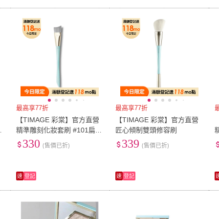
最高享77折
最高享77折
【TIMAGE 彩棠】官方直營
【TIMAGE 彩棠】官方直營
彩
精準雕刻化妝套刷 #101扁弧
匠心傾制雙頭修容刷
型粉底刷
330
339
(售價已折)
(售價已折)
速
登記
速
登記