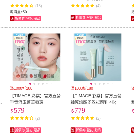
(15)
(4)
總銷量>50
速
折價券
登記
贈品
速
折價券
登記
贈品
滿1000折180
滿1000折180
【TIMAGE 彩棠】官方直營
【TIMAGE 彩棠】官方直營
瑕
爭青流玉菁華唇凍
釉感煥顏多效妝前乳 40g
579
779
(2)
(2)
速
折價券
登記
贈品
速
折價券
登記
贈品