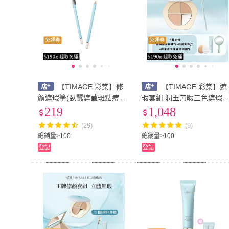
免運券
免運券
【TIMAGE 彩棠】修
【TIMAGE 彩棠】遮
顏遮瑕筆(臥蠶遮蓋斑點痘印
瑕套組 潤玉無暇三色遮瑕
淚溝法令紋頸紋臉部黑眼圈
+ 精細無痕雙頭遮瑕刷(贈
219
1,048
彩棠官方旗艦店)
瑕指尖粉撲*2(一袋)+保濕
(29)
(9)
前乳10g*1+手持鏡*1)
總銷量>100
總銷量>100
登記
登記