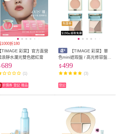
免運券
1000折180
【TIMAGE 彩棠】官方直營
【TIMAGE 彩棠】單
踏浪靜水瀾光雙色腮紅膏
色mini遮瑕盤 / 高光修容盤
1.8g
689
499
(1)
(3)
速
折價券
登記
贈品
登記