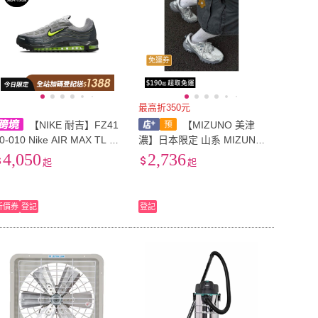
免運券
最高折350元
【NIKE 耐吉】FZ41
【MIZUNO 美津
0-010 Nike AIR MAX TL 2.
濃】日本限定 山系 MIZUNO
5 舒適運動 透氣 生活休閒鞋
美津濃 FIYI TL V2 冷白銀灰
4,050
2,736
起
起
男款 灰色 nike男鞋 男運動鞋
男女同款 復古慢跑鞋 D1GH
251902-901
折價券
登記
登記