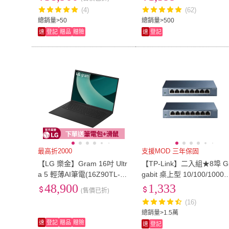
G/512G/W11/曜石黑)
(4)
(62)
US12
(
7
)
US12.5
(
6
)
28cm以下
(
1
)
29~32cm
(
36
)
總銷量>50
總銷量>500
速
登記
贈品
贈險
速
登記
28cm以下
(
1
)
29~32cm
(
36
)
43型
(
1
)
55型
(
6
)
43型
(
1
)
55型
(
6
)
11~13CM
(
2
)
14~20CM
(
2
)
11~13CM
(
2
)
14~20CM
(
2
)
最高折2000
支援MOD 三年保固
【LG 樂金】Gram 16吋 Ultr
【TP-Link】二入組★8埠 G
a 5 輕薄AI筆電(16Z90TL-G.
gabit 桌上型 10/100/1000
AP55C2/16G/512GB NVMe/
bps 專業級乙太網路交換器
48,900
1,333
(售價已折)
WIN11PRO)
隨插即用 鋼殼(TL-SG108)
(16)
總銷量>1.5萬
速
登記
贈品
贈險
速
登記