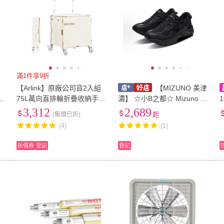
滿1件享9折
【Arlink】原廠公司貨2入組
【MIZUNO 美津
75L萬向直排輪折疊收納手推
濃】 ☆小B之都☆ Mizuno FI
1
鋸
車TL58(購物車/手推車/買菜
YI TL V2 黑魂 舒適休閒 慢跑
3,312
2,689
(售價已折)
起
5
車/摺疊購物車/露營車)
透氣 戶外 D1GH251911 百
(4)
(1)
搭
折價券
登記
登記