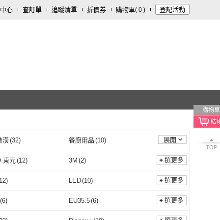
中心
查訂單
追蹤清單
折價券
購物車
登記活動
(
0
)
購物車
展開
裝潢
(
32
)
餐廚用品
(
10
)
TOP
樂器
(
5
)
按摩器材
(
2
)
選更多
O 東元
(
12
)
3M
(
2
)
1
)
旅遊行程/用品
(
1
)
TECO 東元
(
12
)
3M
(
2
)
昂跑
(
1
)
Travelon
(
16
)
選更多
12
)
LED
(
10
)
On 昂跑
(
1
)
Travelon
(
16
)
MOUTDOOR
(
3
)
勳風
(
1
)
定頻
(
12
)
LED
(
10
)
式
(
3
)
探照式
(
1
)
選更多
(
6
)
EU35.5
(
6
)
ADAMOUTDOOR
(
3
)
勳風
(
1
)
el 飛龍
(
3
)
A-nice
(
1
)
充電式
(
3
)
探照式
(
1
)
式
(
2
)
卡片感應式
(
3
)
EU35
(
6
)
EU35.5
(
6
)