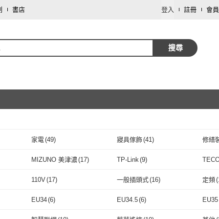
劃
書店
登入
註冊
會員
2
搜尋
家電
(
49
)
寢具傢飾
(
41
)
修繕
取消
攝影器材
(
7
)
戶外用品
(
6
)
文具
MIZUNO 美津濃
(
17
)
TP-Link
(
9
)
TEC
取消
運動用品/器材
(
1
)
寵物
(
1
)
園藝
(
)
MIZUNO 美津濃
(
17
)
TP-Link
(
9
)
東亞照明
(
2
)
東亮
(
13
)
On 
110V
(
17
)
一般插頭式
(
16
)
定頻
(
(
9
)
東亞照明
(
2
)
東亮
取消
(
13
)
東龍
(
9
)
DAY&DAY
(
1
)
ADA
110V
(
17
)
一般插頭式
(
16
)
傳統燈管
(
9
)
高亮度
(
1
)
充電
EU34
(
6
)
EU34.5
(
6
)
EU35
東龍
(
9
)
DAY&DAY
(
1
)
Godox 神牛
(
6
)
彩之舞
(
2
)
Pent
傳統燈管
(
9
)
高亮度
取消
(
1
)
吊掛式
(
2
)
把手式
(
1
)
密碼
EU34
(
6
)
EU34.5
(
6
)