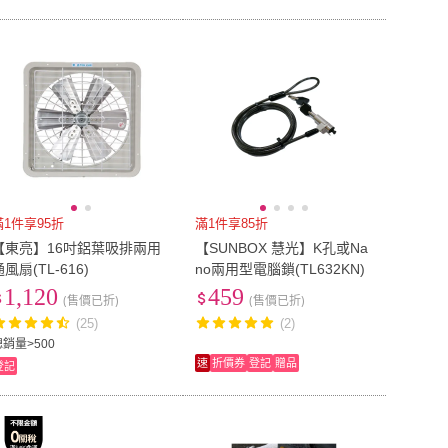
滿1件享95折
滿1件享85折
【東亮】16吋鋁葉吸排兩用
【SUNBOX 慧光】K孔或Na
通風扇(TL-616)
no兩用型電腦鎖(TL632KN)
1,120
459
(售價已折)
(售價已折)
(25)
(2)
總銷量>500
速
折價券
登記
贈品
登記