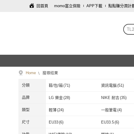
回首頁
momo富立保險
APP下載
點點賺分潤計
TL
Home
搜尋結果
分類
鞋/包/箱
(
71
)
資訊電腦
(
51
)
車類
(
9
)
手機
(
7
)
品牌
LG 樂金
(
28
)
NIKE 耐吉
(
35
)
彩妝保養
(
1
)
飾品配件
(
1
)
LG 樂金
(
28
)
NIKE 耐吉
(
35
Arlink
(
8
)
SAMPO 聲寶
(
9
)
類型
輕薄
(
24
)
一般筆電
(
4
)
Arlink
(
8
)
SAMPO 聲寶
Philips 飛利浦
(
8
)
加安牌
(
7
)
輕薄
(
24
)
一般筆電
(
4
)
Google TV
(
10
)
LED燈管
(
1
)
尺寸
EU33
(
6
)
EU33.5
(
6
)
Philips 飛利浦
(
8
)
加安牌
(
7
)
PowerSync 群加
(
2
)
JJC
(
1
)
Google TV
(
10
)
LED燈管
(
1
)
直立式
(
1
)
手持式
(
2
)
EU33
(
6
)
EU33.5
(
6
)