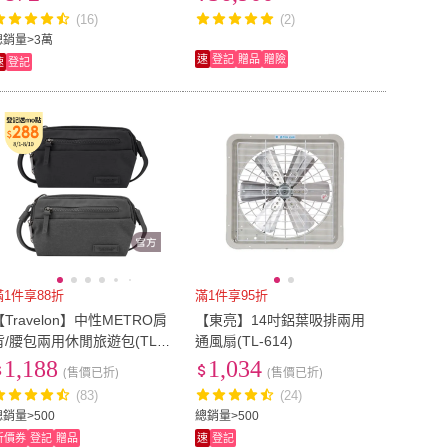
隨插即用 鋼殼(TL-SG105)
D/W11/曜石黑)
(16)
(2)
雙人加大
(
17
)
雙人特大
(
9
)
吋~16吋
(
5
)
16.1吋~20吋
(
3
)
總銷量>3萬
速
登記
贈品
贈險
速
登記
12.1吋~16吋
(
5
)
16.1吋~20吋
(
3
)
2呎
(
2
)
T5
(
6
)
2呎
(
2
)
36mm-40mm
(
1
)
A4
(
2
)
36mm-40mm
(
1
)
滿1件享88折
滿1件享95折
【Travelon】中性METRO肩
【東亮】14吋鋁葉吸排兩用
背/腰包兩用休閒旅遊包(TL-4
通風扇(TL-614)
3416/RFID個資防盜/防竊釦
1,188
1,034
(售價已折)
(售價已折)
環/防盜網/護照包)
(83)
(24)
總銷量>500
總銷量>500
折價券
登記
贈品
速
登記