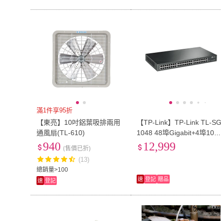
滿1件享95折
【東亮】10吋鋁葉吸排兩用
【TP-Link】TP-Link TL-S
通風扇(TL-610)
1048 48埠Gigabit+4埠10G
SFP+L2+ 非管理型交換器
940
12,999
(售價已折)
(13)
總銷量>100
速
登記
贈品
速
登記