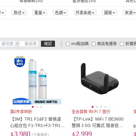
EU37
(
6
)
EU37.5
(
6
)
EU38
智慧聯網
(
10
)
藍芽遙控
(
10
)
其他
(
Godox 神牛
(
6
)
彩之舞
(
2
)
Dr.AV 聖岡科技
(
2
)
KINGNET
(
1
)
NEW
吊掛式
(
2
)
把手式
(
1
)
密碼式
(
2
)
手動式
(
2
)
有線
(
EU37
(
6
)
EU37.5
(
6
)
EU40
(
7
)
EU40.5
(
7
)
EU41
智慧聯網
(
10
)
藍芽遙控
(
10
)
杜比音效
(
10
)
藍光護眼
(
5
)
無觸
群
款式
重量
色調
作業系統
圖案
來源
保固期
時間
效能
晶片
處理器
記憶體
Dr.AV 聖岡科技
(
2
)
KINGNET
(
1
)
GIANT
(
1
)
INNOVITY
(
1
)
月陽
(
密碼式
(
2
)
手動式
(
2
)
2根
(
2
)
4根
(
1
)
隱藏
EU40
(
7
)
EU40.5
(
7
)
EU43
(
9
)
EU43.5
(
7
)
EU44
杜比音效
(
10
)
藍光護眼
(
5
)
吸震減壓
(
5
)
標準風
(
12
)
60Hz
GIANT
(
1
)
INNOVITY
(
1
)
TaylorMade
(
1
)
MAXRO
(
1
)
Therm
2根
(
2
)
4根
(
1
)
電子式
(
3
)
有刷馬達
(
2
)
電擊
EU43
(
9
)
EU43.5
(
7
)
EU46
(
8
)
EU46.5
(
6
)
EU47
吸震減壓
(
5
)
標準風
(
12
)
防雷抗突波
(
2
)
防火耐燃
(
2
)
過載
~
確認
mo點加碼
商店免運券
折價
36
)
TaylorMade
(
1
)
MAXRO
(
1
)
電子式
(
3
)
有刷馬達
(
2
)
果汁機
(
1
)
吊掛式
(
1
)
可收
EU46
(
8
)
EU46.5
(
6
)
EU49
(
4
)
EU49.5
(
4
)
EU50
防雷抗突波
(
2
)
防火耐燃
(
2
)
穴位按摩
(
1
)
溫熱
(
1
)
電氣
大家電安心配
大家電快配
商
低溫宅配
定期配/分次配
貨
果汁機
(
1
)
吊掛式
(
1
)
E27
(
1
)
按鍵式
(
1
)
EU49
(
4
)
EU49.5
(
4
)
22.5cm
(
6
)
23cm
(
7
)
23.5
穴位按摩
(
1
)
溫熱
(
1
)
人體工學型
(
1
)
其他功能
(
2
)
HDR1
4
及以上
3
及以上
2
及
E27
(
1
)
按鍵式
(
1
)
22.5cm
(
6
)
23cm
(
7
)
25.5cm
(
7
)
26cm
(
7
)
26.5
人體工學型
(
1
)
其他功能
(
2
)
無
(
1
)
MAIN(CVBS)
(
1
)
固定
25.5cm
(
7
)
26cm
(
7
)
28.5cm
(
9
)
29cm
(
10
)
29.5
無
(
1
)
MAIN(CVBS)
(
1
)
28.5cm
(
9
)
29cm
(
10
)
US4
(
6
)
US4.5
(
6
)
US5
(
US4
(
6
)
US4.5
(
6
)
US7
(
6
)
US7.5
(
6
)
US8
(
滿1件享88折
全台首款 Wi-Fi 7 旅行
【3M】TR1 F1&F2 替換濾
【TP-Link】WiFi 7 BE3600
US7
(
6
)
US7.5
(
6
)
US10
(
9
)
US10.5
(
9
)
US11
b
心組合包 F1-TR1+F2-TR1
雙頻 2.5G 可攜式 隨身迷你
g
(適用TR1/R8-TL RO逆滲透
路由器 無線分享器(VPN/行
3,980
2,999
US10
(
9
)
US10.5
(
9
)
US13
(
6
)
雙人
(
12
)
雙人
(下單再折)