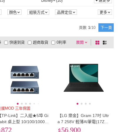
(
6
)
EU38.5
(
6
)
選更多
23
)
Disney+
(
10
)
Pentel 飛龍
(
3
)
A-nice
(
1
)
 BALANCE
(
2
)
QNAP 威聯通
(
1
)
密碼式
(
2
)
卡片感應式
(
3
)
7
)
桌面型
(
3
)
EU38
(
6
)
EU38.5
(
6
)
(
7
)
EU41.5
(
7
)
其他
(
23
)
Disney+
(
10
)
控螢幕
(
27
)
輕量
(
3
)
顏色
組裝方式
品牌定位
商品狀態
SSD容量
商品來源
NEW BALANCE
(
2
)
QNAP 威聯通
(
1
)
2
)
特力屋
(
6
)
有線
(
7
)
桌面型
(
3
)
天線
(
1
)
一字鎖
(
4
)
EU41
(
7
)
EU41.5
(
7
)
(
9
)
EU44.5
(
9
)
無觸控螢幕
(
27
)
輕量
(
3
)
(
10
)
Dolby Atmos
(
9
)
頁數
1
/
10
下一頁
月陽
(
2
)
特力屋
(
6
)
alright
(
4
)
山水之寶
(
1
)
隱藏天線
(
1
)
一字鎖
(
4
)
式
(
2
)
平燙式
(
1
)
EU44
(
9
)
EU44.5
(
9
)
(
8
)
EU47.5
(
8
)
60Hz
(
10
)
Dolby Atmos
(
9
)
保護
(
2
)
獨立開關
(
1
)
券
快速到貨
超商取貨
0利率
展開
棋
條
Thermalright
(
4
)
山水之寶
(
1
)
電擊式
(
2
)
平燙式
(
1
)
疊型
(
1
)
四輪型
(
1
)
EU47
(
8
)
EU47.5
(
8
)
(
4
)
21cm
(
6
)
過載保護
(
2
)
獨立開關
(
1
)
石/磁石
(
1
)
抗菌
(
1
)
品有量
有影片
電視購物
盤
列
到付款
超商付款
5
式
式
可收疊型
(
1
)
四輪型
(
1
)
EU50
(
4
)
21cm
(
6
)
cm
(
7
)
24cm
(
7
)
電氣石/磁石
(
1
)
抗菌
(
1
)
0
(
2
)
榨汁
(
2
)
以上
1
及以上
23.5cm
(
7
)
24cm
(
7
)
cm
(
7
)
27cm
(
9
)
HDR10
(
2
)
榨汁
(
2
)
式
(
1
)
26.5cm
(
7
)
27cm
(
9
)
cm
(
9
)
30cm
(
9
)
固定式
(
1
)
29.5cm
(
9
)
30cm
(
9
)
6
)
US5.5
(
6
)
US5
(
6
)
US5.5
(
6
)
9
)
US8.5
(
9
)
支援MOD 三年保固
【TP-Link】二入組★5埠 Gi
【LG 樂金】Gram 17吋 Ultr
US8
(
9
)
US8.5
(
9
)
(
9
)
US11.5
(
7
)
abit 桌上型 10/100/1000M
a 7 258V 輕薄AI筆電(17Z90
bps 專業級乙太網路交換器
TL-G.AU88C2/32G/1TB SS
872
56,900
US11
(
9
)
US11.5
(
7
)
加大
(
17
)
雙人特大
(
9
)