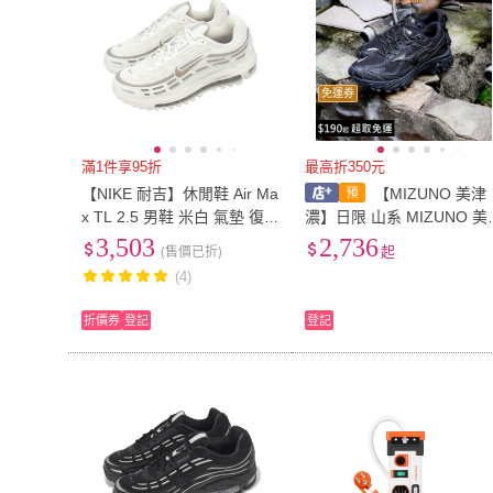
免運券
滿1件享95折
最高折350元
【NIKE 耐吉】休閒鞋 Air Ma
【MIZUNO 美津
x TL 2.5 男鞋 米白 氣墊 復
濃】日限 山系 MIZUNO 美
古 緩震 FZ4110-012
津濃 FIYI TL v2 全黑 防滑
3,503
2,736
(售價已折)
起
齒底 老爹鞋 慢跑鞋 D1GH2
(4)
1911
折價券
登記
登記