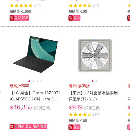
純水機前兩道濾心)
動電源充電/TL-WR3602BE)
(42)
(24)
US13
(
6
)
雙人
(
12
)
15吋以上
(
28
)
8.1吋~12吋
(
7
)
12.1
總銷量>1,000
總銷量>100
速
登記
贈品
速
登記
15吋以上
(
28
)
8.1吋~12吋
(
7
)
58型
(
3
)
T8
(
2
)
T5
(
6
)
58型
(
3
)
T8
(
2
)
0.5mm
(
3
)
1米~2米
(
2
)
A4
(
2
)
0.5mm
(
3
)
1米~2米
(
2
)
最高折2000
滿1件享95折
i
【LG 樂金】Gram 16Z90TL
【東亮】12吋鋁葉吸排兩用
M
-G.AP55C2 16吋 Ultra 5 曜
通風扇(TL-612)
石黑 輕薄AI筆電(16G/512G
46,355
949
(售價已折)
(售價已折)
B/WIN11PRO)
(16)
總銷量>100
速
折價券
登記
贈品
贈險
速
登記