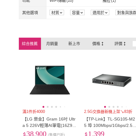
EU36
(
6
)
EU36.5
(
6
)
功能
WIFI傳輸
(
10
)
觸控
(
1
)
PowerSync 群加
(
2
)
JJC
(
1
)
ASUSTOR 華芸
(
1
)
Didoshop
(
1
)
直立式
(
1
)
手持式
(
2
)
鑰匙
(
3
)
鑰匙
(
4
)
EU36
(
6
)
EU36.5
(
6
)
EU39
(
6
)
EU39.5
(
6
)
WIFI傳輸
(
10
)
觸控
(
1
)
Netflix
(
10
)
YouTube
(
10
)
其他選項
材質
容量
適用於
對象與族
包裝組合
認證
荷重
解析度
ASUSTOR 華芸
(
1
)
Didoshop
(
1
)
REEBOK
(
1
)
TRISTAR
(
3
)
鑰匙
(
3
)
鑰匙
(
4
)
商用型
(
1
)
家用型
(
3
)
EU39
(
6
)
EU39.5
(
6
)
EU42
(
7
)
EU42.5
(
9
)
Netflix
(
10
)
YouTube
(
10
)
彈力
(
2
)
耐磨
(
4
)
REEBOK
(
1
)
TRISTAR
(
3
)
Polk Audio
(
2
)
OLIVIA 寢具
(
36
)
商用型
(
1
)
家用型
(
3
)
一般濾網
(
3
)
筒式
(
3
)
EU42
(
7
)
EU42.5
(
9
)
EU45
(
4
)
EU45.5
(
8
)
彈力
(
2
)
耐磨
(
4
)
雙向
(
4
)
可收折
(
4
)
綜合推薦
月銷量
新上市
價格
評價
Polk Audio
(
2
)
OLIVIA 寢具
(
一般濾網
(
3
)
筒式
(
3
)
主體
(
1
)
附輪式
(
1
)
EU45
(
4
)
EU45.5
(
8
)
EU48
(
8
)
EU48.5
(
6
)
雙向
(
4
)
可收折
(
4
)
滾輪
(
1
)
震動
(
1
)
主體
(
1
)
附輪式
(
1
)
傳統燈泡
(
1
)
斜/直取式
(
1
)
EU48
(
8
)
EU48.5
(
6
)
21.5cm
(
6
)
22cm
(
6
)
滾輪
(
1
)
震動
(
1
)
透氣
(
1
)
吸濕排汗
(
1
)
傳統燈泡
(
1
)
斜/直取式
(
1
)
21.5cm
(
6
)
22cm
(
6
)
24.5cm
(
7
)
25cm
(
7
)
透氣
(
1
)
吸濕排汗
(
1
)
50M
(
1
)
無功能
(
1
)
24.5cm
(
7
)
25cm
(
7
)
27.5cm
(
9
)
28cm
(
9
)
50M
(
1
)
無功能
(
1
)
27.5cm
(
9
)
28cm
(
9
)
30.5cm
(
6
)
31cm
(
6
)
30.5cm
(
6
)
31cm
(
6
)
US6
(
6
)
US6.5
(
6
)
滿1件折4000
2.5G交換器新機上架↘83折
【LG 樂金】Gram 16吋 Ultr
【TP-Link】TL-SG105-M2
US6
(
6
)
US6.5
(
6
)
US9
(
9
)
US9.5
(
9
)
a 5 226V輕薄AI筆電(16Z90
5 埠 100Mbps/1Gbps/2.5G
TL-G.AS55C2/U5-226V/16
p 桌上型Gigabit交換器
38,900
1,399
US9
(
9
)
US9.5
(
9
)
US12
(
7
)
US12.5
(
6
)
(售價已折)