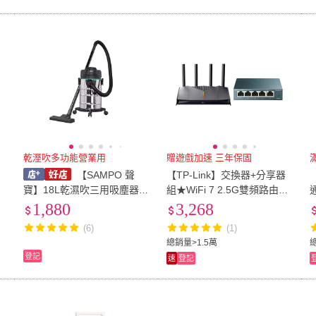
乾溼吹多功能營業用
贈遊戲加速 三年保固
G
【SAMPO 聲
【TP-Link】交換器+分享器
E
寶】18L乾濕吹三用吸塵器 E
組★WiFi 7 2.5G雙頻路由器/
C-W25171TL工業吸塵器 商
分享器+5埠鋼殼交換器(Arch
1,880
3,268
用吸塵器 車用吸塵器 汽車美
er GE230+TL-SG105)
(6)
(1)
容 吹吸兩用
總銷量>1.5萬
登記
速
登記