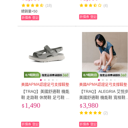
(舒適透氣搖滾鞋)
型搖滾鞋)
(18)
(4)
總銷量>50
折價券
登記
折價券
登記
美國APMA認證足弓支撐鞋墊
美國APMA認證足弓支撐鞋墊
【TRAQ】美國舒適鞋 機能
【TRAQ】ALEGRIA 艾悦
鞋 走路鞋 休閒鞋 足弓鞋 女
美國舒適鞋 機能鞋 寬楦鞋
鞋 灰色 SANDIE(久站久走太
走路鞋 休閒鞋 足弓鞋 女鞋
1,490
3,980
空涼鞋)
牛仔藍 LIBER8
(2)
折價券
登記
折價券
登記