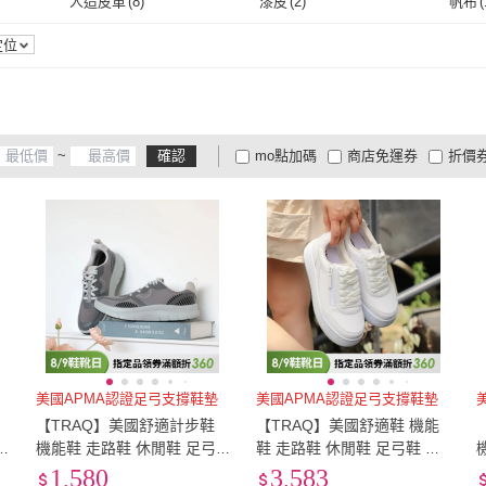
人造皮革
(
8
)
漆皮
(
2
)
帆布
(
23.5cm
(
58
)
24cm
(
59
)
EU35
(
24
)
EU36
(
58
)
EU37
人造皮革
(
8
)
漆皮
(
2
)
聚酯纖維
(
27
)
定位
EU35
(
24
)
EU36
(
58
)
聚酯纖維
(
27
)
~
確認
mo點加碼
商店免運券
折價
大家電安心配
大家電快配
商
低溫宅配
定期配/分次配
貨
4
及以上
3
及以上
2
及
美國APMA認證足弓支撐鞋墊
美國APMA認證足弓支撐鞋墊
【TRAQ】美國舒適計步鞋
【TRAQ】美國舒適鞋 機能
機能鞋 走路鞋 休閒鞋 足弓
鞋 走路鞋 休閒鞋 足弓鞋 女
美
鞋 女鞋 灰色 SOLSTYCE(美
鞋 白色 AVERIE
1,580
3,583