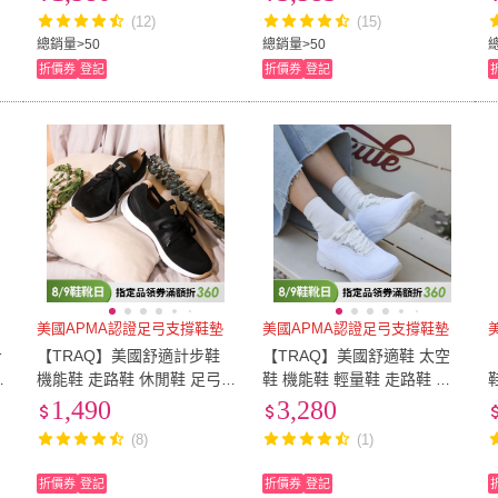
型搖滾鞋)
(12)
(15)
總銷量>50
總銷量>50
折價券
登記
折價券
登記
美國APMA認證足弓支撐鞋墊
美國APMA認證足弓支撐鞋墊
步
【TRAQ】美國舒適計步鞋
【TRAQ】美國舒適鞋 太空
機能鞋 走路鞋 休閒鞋 足弓
鞋 機能鞋 輕量鞋 走路鞋 休
鞋 女鞋 黑色 FLORA(美型透
閒鞋 足弓鞋 女鞋 白色 RIZE
鞋 SANDI
1,490
3,280
氣鞋)
(超透氣極輕太空鞋)
(8)
(1)
折價券
登記
折價券
登記