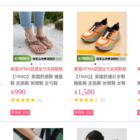
美國APMA認證足弓支撐鞋墊
美國APMA認證足弓支撐鞋墊
【TRAQ】美國舒適鞋 機能
【TRAQ】美國舒適計步鞋
鞋 走路鞋 休閒鞋 足弓鞋 女
機能鞋 走路鞋 休閒鞋 女鞋
子
鞋 豹紋 ODE(夾角輕量拖鞋)
橘色 SOLSTYCE(美型搖滾
990
1,580
鞋)
(1)
(5)
折價券
登記
折價券
登記