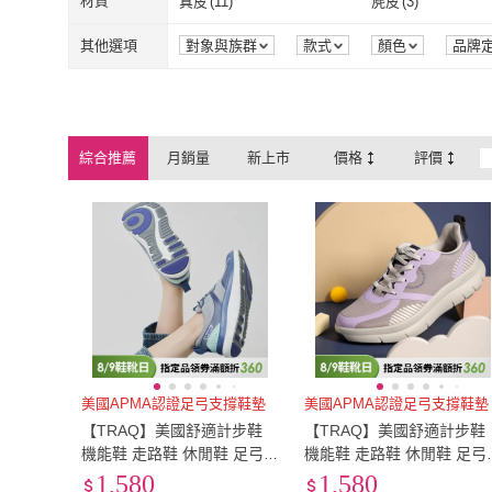
吸震減壓
(
42
)
抗菌消臭
(
4
)
材質
真皮
(
11
)
麂皮
(
3
)
22.5cm
(
12
)
23cm
(
30
)
25.5cm
(
68
)
26cm
(
14
)
吸震減壓
(
42
)
抗菌消臭
(
4
)
真皮
(
11
)
麂皮
(
3
)
網布
(
26
)
萊卡
(
14
)
其他選項
對象與族群
款式
顏色
品牌
25.5cm
(
68
)
26cm
(
14
)
EU39
(
65
)
EU40
(
69
)
網布
(
26
)
萊卡
(
14
)
EU39
(
65
)
EU40
(
69
)
綜合推薦
月銷量
新上市
價格
評價
美國APMA認證足弓支撐鞋墊
美國APMA認證足弓支撐鞋墊
【TRAQ】美國舒適計步鞋
【TRAQ】美國舒適計步鞋
機能鞋 走路鞋 休閒鞋 足弓
機能鞋 走路鞋 休閒鞋 足弓
鞋 女鞋 藍色 PROCESSION
鞋 女鞋 紫色SOLSTYCE(
1,580
1,580