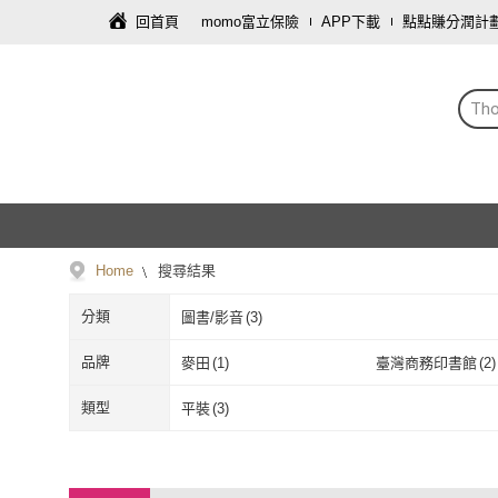
回首頁
momo富立保險
APP下載
點點賺分潤計
Th
Home
搜尋結果
分類
圖書/影音
(
3
)
品牌
麥田
(
1
)
臺灣商務印書館
(
2
)
麥田
(
1
)
臺灣商務印書
類型
平裝
(
3
)
平裝
(
3
)