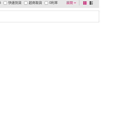
券
快速到貨
超商取貨
0利率
展開
棋
條
品有量
有影片
電視購物
盤
列
到付款
超商付款
5
式
式
以上
1
及以上