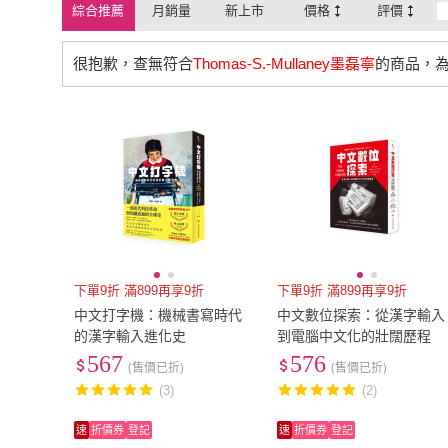
綜合推薦
月銷量
新上市
價格
評價
很抱歉，查無符合
Thomas-S.-Mullaney墨磊寧
的商品，
下單9折 滿899再享9折
下單9折 滿899再享9折
中文打字機：機械書寫時代
中文數位探索：從漢字輸入
的漢字輸入進化史
到電腦中文化的壯闊歷程
567
576
(售價已折)
(售價已折)
(3)
(2)
速
折價券
登記
速
折價券
登記