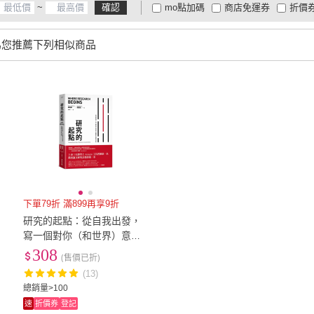
~
確認
mo點加碼
商店免運券
折價
大家電安心配
大家電快配
商
低溫宅配
定期配/分次配
貨
為您推薦下列相似商品
4
及以上
3
及以上
2
及
下單79折 滿899再享9折
研究的起點：從自我出發，
寫一個對你（和世界）意義
重大的研究計畫
308
(售價已折)
(13)
總銷量>100
速
折價券
登記