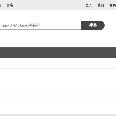
劃
書店
登入
註冊
會員
omas-S.-Mullaney墨磊寧
搜尋
取消
取消
館
(
2
)