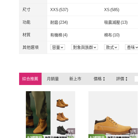
Timberland
(
1403
)
FIEBING 菲
尺寸
XXS
(
537
)
XS
(
585
)
XXS
(
537
)
XS
(
585
)
XL
(
613
)
2XL
(
584
)
功能
耐磨
(
234
)
吸震減壓
(
13
)
XL
(
613
)
2XL
(
584
)
EU36.5
(
1
)
EU37
(
127
)
耐磨
(
234
)
吸震減壓
(
13
)
日期顯示
(
64
)
50M
(
136
)
材質
有機棉
(
4
)
棉布
(
10
)
EU36.5
(
1
)
EU37
(
127
)
EU39.5
(
331
)
EU40
(
334
)
日期顯示
(
64
)
50M
(
136
)
有機棉
(
4
)
棉布
(
10
)
其它
(
707
)
真皮
(
315
)
其他選項
容量
對象與族群
款式
香味
保固期
領圍
商品來源
季節
EU39.5
(
331
)
EU40
(
334
)
EU43
(
349
)
EU43.5
(
226
)
其它
(
707
)
真皮
(
315
)
聚酯纖維
(
43
)
皮革
(
122
)
EU43
(
349
)
EU43.5
(
226
)
EU46
(
217
)
EU47
(
189
)
聚酯纖維
(
43
)
皮革
(
122
)
金屬
(
7
)
動物皮革
(
10
)
綜合推薦
月銷量
新上市
價格
評價
EU46
(
217
)
EU47
(
189
)
US7
(
338
)
US7.5
(
336
)
金屬
(
7
)
動物皮革
(
10
)
其他不鏽鋼
(
1
)
US7
(
338
)
US7.5
(
336
)
US10
(
345
)
US10.5
(
335
)
其他不鏽鋼
(
1
)
US10
(
345
)
US10.5
(
335
)
22cm
(
110
)
22.5cm
(
126
)
22cm
(
110
)
22.5cm
(
126
)
25cm
(
337
)
25.5cm
(
333
)
25cm
(
337
)
25.5cm
(
333
)
28cm
(
228
)
28.5cm
(
219
)
Ad
Ad