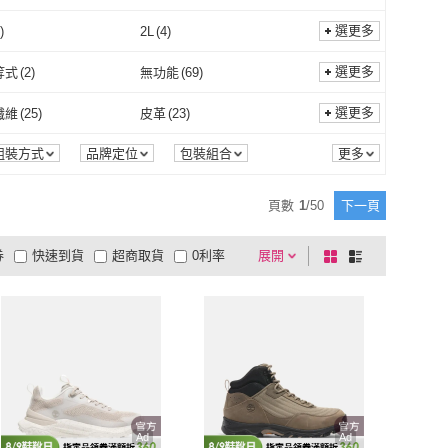
選更多
)
2L
(
4
)
L
(
615
)
2L
(
4
)
.5
(
110
)
EU36
(
125
)
選更多
等式
(
2
)
無功能
(
69
)
EU35.5
(
110
)
EU36
(
125
)
.5
(
4
)
EU39
(
176
)
時間等式
(
2
)
無功能
(
69
)
選更多
纖維
(
25
)
皮革
(
23
)
EU38.5
(
4
)
EU39
(
176
)
(
342
)
EU42.5
(
4
)
聚酯纖維
(
25
)
皮革
(
23
)
5
)
網布
(
1
)
組裝方式
品牌定位
包裝組合
EU42
(
342
)
EU42.5
(
4
)
(
204
)
EU45.5
(
185
)
帆布
(
5
)
網布
(
1
)
2
)
礦物玻璃
(
136
)
頁數
1
/
50
下一頁
EU45
(
204
)
EU45.5
(
185
)
175
)
US6.5
(
336
)
橡膠
(
2
)
礦物玻璃
(
136
)
革
(
8
)
其他
(
8
)
券
快速到貨
超商取貨
0利率
展開
棋
條
US6
(
175
)
US6.5
(
336
)
349
)
US9.5
(
344
)
PU皮革
(
8
)
其他
(
8
)
品有量
有影片
電視購物
盤
列
到付款
超商付款
5
式
式
US9
(
349
)
US9.5
(
344
)
(
217
)
US13
(
189
)
以上
1
及以上
US12
(
217
)
US13
(
189
)
(
176
)
24.5cm
(
335
)
24cm
(
176
)
24.5cm
(
335
)
(
345
)
27.5cm
(
344
)
27cm
(
345
)
27.5cm
(
344
)
(
216
)
31cm
(
189
)
Ad
Ad