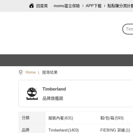
回首頁
momo富立保險
APP下載
點點賺分潤計
Tim
Home
搜尋結果
Timberland
品牌旗艦館
分類
服裝內著
(
631
)
鞋/包/箱
(
593
)
藝術開運/宗教
(
1
)
品牌
Timberland
(
1403
)
FIEBING 菲繽
(
1
)