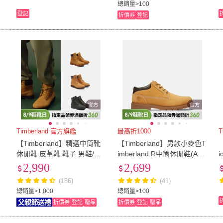
總銷量>100
登記
折價券
登記
Timberland 官方旗艦
最高折1000
T
【Timberland】精選中筒靴
【Timberland】男款小麥色T
1
休閒靴 皮革靴 靴子 男鞋/女
imberland R中筒休閒鞋(A1P
鞋(多款任選)
3L231)
2,990
2,699
(186)
(41)
總銷量>1,000
總銷量>100
折價券
登記
贈品
折價券
登記
贈品