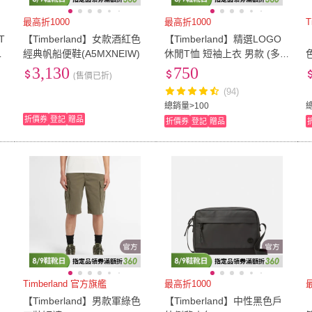
29cm
(
216
)
29.5cm
(
185
)
27腰(69公分)
(
24
)
28腰(71公分)
(
78
)
29腰(
最高折1000
最高折1000
T
T
【Timberland】女款酒紅色
【Timberland】精選LOGO
24
)
27腰(69公分)
(
24
)
28腰(71公分)
(
78
)
33腰(84公分)
(
102
)
34腰(86公分)
(
78
)
35腰(
P
經典帆船便鞋(A5MXNEIW)
休閒T恤 短袖上衣 男款 (多
款任選)
(
3,130
750
79
)
33腰(84公分)
(
102
)
34腰(86公分)
(
78
)
42腰(107公分)
(
78
)
21mm-25mm
(
3
)
26mm
(售價已折)
(94)
(
78
)
42腰(107公分)
(
78
)
21mm-25mm
(
3
)
22-27cm
(
22
)
28-30cm
(
22
)
41
(
2
)
總銷量>100
折價券
登記
贈品
折價券
登記
贈品
)
22-27cm
(
22
)
28-30cm
(
22
)
Timberland 官方旗艦
最高折1000
【Timberland】男款軍綠色
【Timberland】中性黑色戶