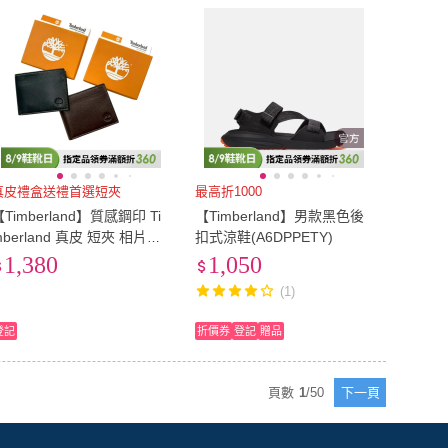
真皮禮盒送禮首選短夾
最高折1000
【Timberland】質感鋼印 Ti
【Timberland】男款黑色後
mberland 真皮 短夾 相片格
扣式涼鞋(A6DPPETY)
卡片夾 錢包 皮夾 踢不爛 天
1,380
1,050
柏嵐 皮夾禮盒@1959
(1)
登記
折價券
登記
贈品
頁數
1
/
50
下一頁