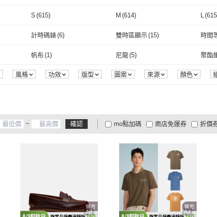
取消
繽
(
1
)
糊塗鞋匠
(
3
)
SEic
(
1
)
S
(
615
)
M
(
614
)
L
(
615
取消
S
(
615
)
M
(
614
)
3XL
(
461
)
Free
(
1
)
EU35
計時碼錶
(
6
)
雙時區顯示
(
15
)
時間
3XL
(
461
)
Free
取消
(
1
)
EU37.5
(
128
)
EU38
(
173
)
EU38
計時碼錶
(
6
)
雙時區顯示
(
15
)
帆布
(
1
)
尼龍
(
5
)
聚酯
EU37.5
(
128
)
EU38
(
173
)
EU41
(
335
)
EU41.5
(
344
)
EU42
帆布
(
1
)
尼龍
(
5
)
麂皮
(
3
)
人造皮革
(
2
)
帆布
(
風格
功效
版型
圖案
來源
顏色
EU41
(
335
)
EU41.5
(
344
)
EU44
(
227
)
EU44.5
(
218
)
EU45
麂皮
(
3
)
人造皮革
(
2
)
鋼鍊
(
9
)
矽膠
(
3
)
橡膠
(
EU44
(
227
)
EU44.5
(
218
)
US5
(
110
)
US5.5
(
170
)
US6
(
鋼鍊
(
9
)
矽膠
(
3
)
人造皮革
(
8
)
真牛皮
(
8
)
PU皮
~
確認
mo點加碼
商店免運券
折價
US5
(
110
)
US5.5
(
170
)
US8
(
349
)
US8.5
(
345
)
US9
(
人造皮革
(
8
)
真牛皮
(
8
)
大家電安心配
大家電快配
商
低溫宅配
定期配/分次配
貨
US8
(
349
)
US8.5
(
345
)
US11
(
218
)
US11.5
(
184
)
US12
4
及以上
3
及以上
2
及
US11
(
218
)
US11.5
(
184
)
23cm
(
129
)
23.5cm
(
129
)
24cm
23cm
(
129
)
23.5cm
(
129
)
26cm
(
350
)
26.5cm
(
346
)
27cm
26cm
(
350
)
26.5cm
(
346
)
29cm
(
216
)
29.5cm
(
185
)
30cm
Ad
Ad