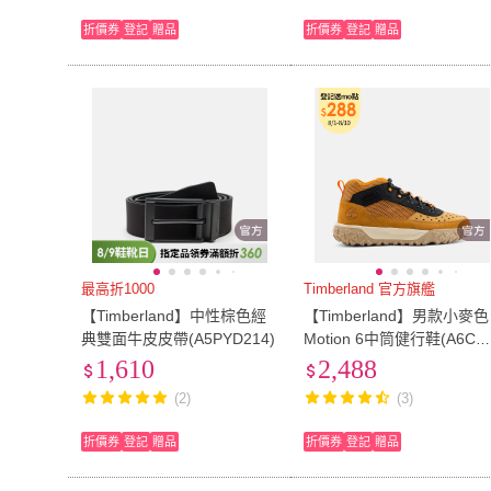
折價券
登記
贈品
折價券
登記
贈品
最高折1000
Timberland 官方旗艦
【Timberland】中性棕色經
【Timberland】男款小麥色
典雙面牛皮皮帶(A5PYD214)
Motion 6中筒健行鞋(A6CW
754)
1,610
2,488
(2)
(3)
折價券
登記
贈品
折價券
登記
贈品