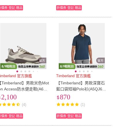
折價券
登記
贈品
折價券
登記
贈品
imberland 官方旗艦
Timberland 官方旗艦
【Timberland】男款米色Mot
【Timberland】男款深寶石
ion Access防水健走鞋(A6D9
藍口袋短袖Polo衫(A5QJ643
HEW2)
3)
2,100
870
(4)
(1)
折價券
登記
贈品
折價券
登記
贈品