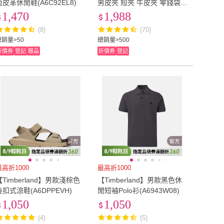
筒皮革休閒鞋(A6C92EL8)
男皮夾 短夾 牛皮夾 零錢袋
多卡夾+鑰匙圈套組 品牌盒
1,470
1,988
裝+原廠提袋／黑色(男夾短
(8)
(70)
夾零錢袋)
總銷量>50
總銷量>500
折價券
登記
贈品
折價券
登記
最高折1000
最高折1000
【Timberland】男款淺棕色
【Timberland】男款黑色休
後扣式涼鞋(A6DPPEVH)
閒短袖Polo衫(A6943W08)
1,050
1,050
(4)
(5)