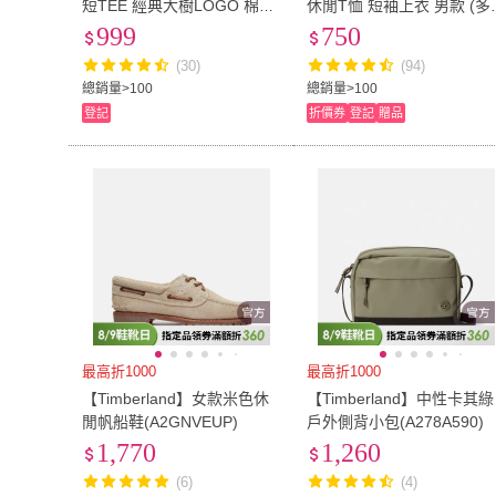
短TEE 經典大樹LOGO 棉質
休閒T恤 短袖上衣 男款 (多
短袖T恤(134124)
款任選)
999
750
(30)
(94)
總銷量>100
總銷量>100
登記
折價券
登記
贈品
最高折1000
最高折1000
【Timberland】女款米色休
【Timberland】中性卡其綠
閒帆船鞋(A2GNVEUP)
戶外側背小包(A278A590)
1,770
1,260
(6)
(4)