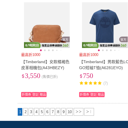
最高折1000
最高折1000
【Timberland】女款橘褐色
【Timberland】男款藍色L
皮革相機包(A43HBEZY)
GO短袖T恤(A6281EYO)
3,550
750
(售價已折)
(7)
折價券
登記
贈品
折價券
登記
贈品
1
2
3
4
5
6
7
8
9
10
＞＞
＞｜