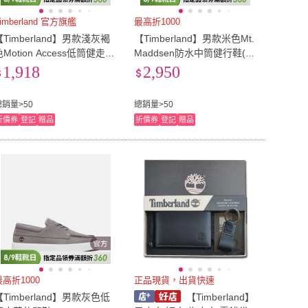
30cm
(
216
)
31cm
(
189
)
74公分)
(
102
)
30腰(76公分)
(
79
)
imberland 官方旗艦
最高折1000
【Timberland】男款淺灰褐
【Timberland】男款米色Mt.
29腰(74公分)
(
102
)
30腰(76公分)
(
79
)
89公分)
(
102
)
36腰(91公分)
(
79
)
色Motion Access低筒健走鞋
Maddsen防水中筒健行鞋(A6
A6DJKENN)
CH5EMI)
1,918
2,950
35腰(89公分)
(
102
)
36腰(91公分)
(
79
)
-30mm
(
5
)
36mm-40mm
(
18
)
26mm-30mm
(
5
)
36mm-40mm
(
18
)
總銷量>50
總銷量>50
折價券
登記
贈品
折價券
登記
贈品
41
(
2
)
最高折1000
正品現貨，出貨快速
【Timberland】男款灰色低
【Timberland】