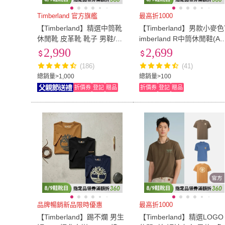
28cm
(
228
)
28.5cm
(
219
)
23腰(58公分)
(
24
)
25腰(64公分)
(
24
)
Timberland 官方旗艦
最高折1000
【Timberland】精選中筒靴
【Timberland】男款小麥色
23腰(58公分)
(
24
)
25腰(64公分)
(
31腰(79公分)
(
102
)
32腰(81公分)
(
79
)
休閒靴 皮革靴 靴子 男鞋/女
imberland R中筒休閒鞋(A1
鞋(多款任選)
3L231)
2,990
2,699
31腰(79公分)
(
102
)
32腰(81公分)
(
38腰(97公分)
(
78
)
40腰(102公分)
(
78
)
(186)
(41)
38腰(97公分)
(
78
)
40腰(102公分)
41mm-45mm
(
67
)
45mm以上
(
43
)
總銷量>1,000
總銷量>100
折價券
登記
贈品
折價券
登記
贈品
41mm-45mm
(
67
)
45mm以上
(
43
品牌暢銷新品限時優惠
最高折1000
【Timberland】踢不爛 男生
【Timberland】精選LOGO