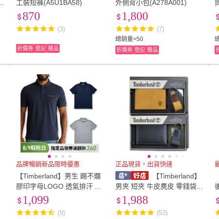
工裝短褲(A5U1BA58)
外側背小包(A278A001)
870
1,800
(3)
(7)
總銷量>50
折價券
登記
贈品
折價券
登記
贈品
品牌暢銷新品限時優惠
正品現貨，出貨快速
【Timberland】男生 踢不爛
【Timberland】
膠印字母LOGO 透氣排汗 Po
男夾 短夾 牛皮麂皮 零錢袋
lo衫
鑰匙圈套組 品牌盒+原廠提
1,099
1,988
袋／二款可選(男夾零錢袋)
(9)
(53)