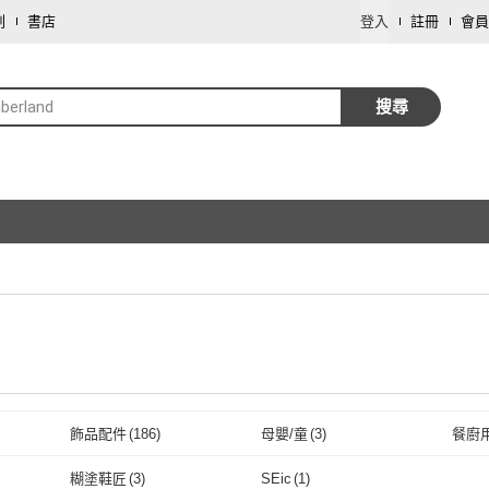
劃
書店
登入
註冊
會員
berland
搜尋
飾品配件
(
186
)
母嬰/童
(
3
)
餐廚
取消
糊塗鞋匠
(
3
)
SEic
(
1
)