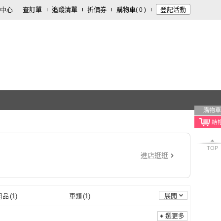
中心
查訂單
追蹤清單
折價券
購物車
登記活動
(
0
)
購物車
TOP
進店逛逛
展開
用品
(
1
)
車類
(
1
)
選更多