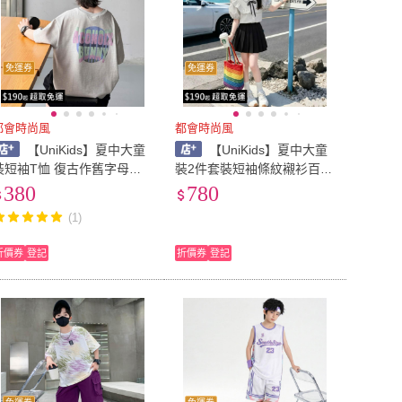
免運券
免運券
都會時尚風
都會時尚風
【UniKids】夏中大童
【UniKids】夏中大童
裝短袖T恤 復古作舊字母上
裝2件套裝短袖條紋襯衫百褶
衣 男大童裝 VP8222(圖片
短裙JK風 女大童裝 VPDH-G
380
780
色)
TJ(圖片色)
(1)
折價券
登記
折價券
登記