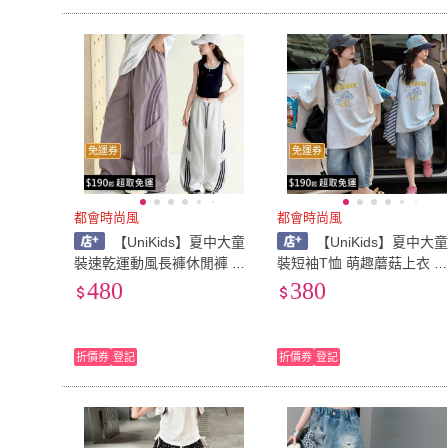
免運券
免運券
都會時尚風
都會時尚風
【UniKids】夏中大童
【UniKids】夏中大
裝速乾運動風長褲休閒褲 女
裝短袖T恤 萌趣蘑菇上衣 
大童裝 CVK60(白 藏青 紫)
大童裝 CVXFS99684(藍 花
480
380
灰)
折價券
登記
折價券
登記