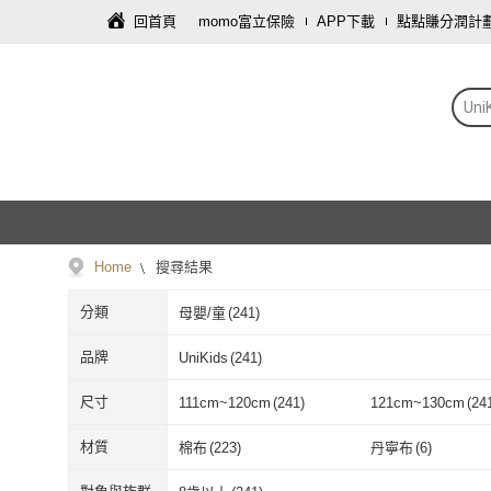
回首頁
momo富立保險
APP下載
點點賺分潤計
Uni
Home
搜尋結果
分類
母嬰/童
(
241
)
品牌
UniKids
(
241
)
UniKids
(
241
)
尺寸
111cm~120cm
(
241
)
121cm~130cm
(
24
111cm~120cm
(
241
)
121cm~130c
材質
棉布
(
223
)
丹寧布
(
6
)
棉布
(
223
)
丹寧布
(
6
)