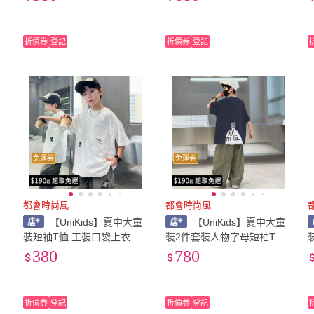
色)
(
折價券
登記
折價券
登記
免運券
免運券
都會時尚風
都會時尚風
童
【UniKids】夏中大童
【UniKids】夏中大童
男
裝短袖T恤 工裝口袋上衣 男
裝2件套裝人物字母短袖T恤
大童裝 VPLT(黑 白)
工裝長褲 男大童裝 VP2611
380
780
(深灰 杏)
折價券
登記
折價券
登記