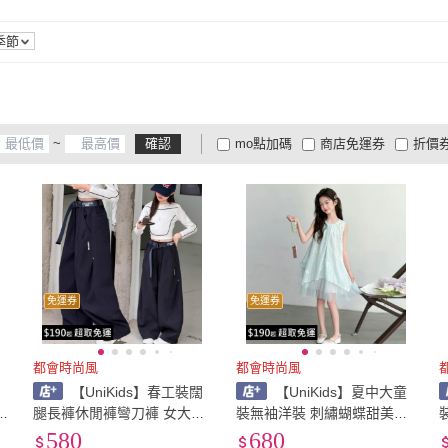
季節
~
確認
mo點加碼
商店免運券
折價
大家電安心配
大家電快配
商
低溫宅配
定期配/分次配
貨
4
及以上
3
及以上
2
及
免運券
免運券
都會時尚風
都會時尚風
童
【UniKids】春工裝闊
【UniKids】夏中大童
P
腿長褲休閒褲彎刀褲 女大童
裝無袖洋裝 刺繡蝴蝶甜美連
裝 CVK34(藏青)
身裙 女大童裝 CV6043(藍
580
680