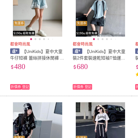
免運券
免運券
都會時尚風
都會時尚風
童
【UniKids】夏中大童
【UniKids】夏中大童
童
牛仔短褲 蕾絲拼接休閒褲 女
裝2件套裝速乾短袖T恤運動
大童裝 VPDH-XBS(淺藍)
短褲 男大童裝 VP2109(藍)
480
680
折價券
登記
折價券
登記