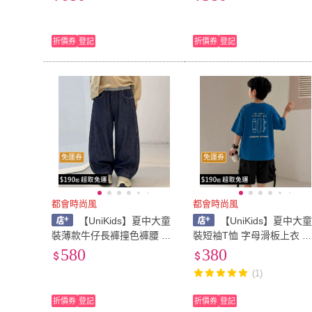
帶)
折價券
登記
折價券
登記
免運券
免運券
都會時尚風
都會時尚風
【UniKids】夏中大童
【UniKids】夏中大
裝薄款牛仔長褲撞色褲腰 男
裝短袖T恤 字母滑板上衣 
大童裝 VPJDD-3823(藍)
大童裝 VPJDD-3939(藍)
580
380
(1)
折價券
登記
折價券
登記