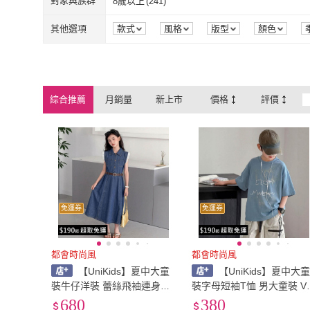
對象與族群
8歲以上
(
241
)
8歲以上
(
241
)
其他選項
款式
風格
版型
顏色
綜合推薦
月銷量
新上市
價格
評價
免運券
免運券
都會時尚風
都會時尚風
【UniKids】夏中大童
【UniKids】夏中大
裝牛仔洋裝 蕾絲飛袖連身裙
裝字母短袖T恤 男大童裝 V
女大童裝 CV2665(牛仔裙腰
26308(藍 深灰)
680
380