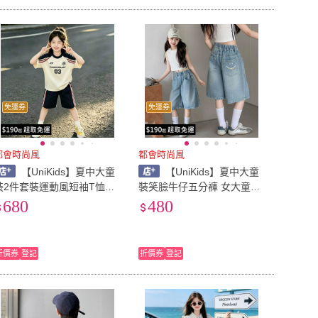
免運券
免運券
都會時尚風
都會時尚風
【UniKids】夏中大童
【UniKids】夏中大童
裝2件套裝運動風短袖T恤五
裝笑臉牛仔五分褲 女大童裝
分褲 女大童裝 CV03(套裝)
CVYZ99074(笑臉)
680
480
折價券
登記
折價券
登記