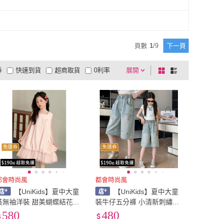
頁數
1
/
9
下一頁
券
快速到貨
超商取貨
0利率
展開
棋
條
品有量
有影片
電視購物
盤
列
到付款
超商付款
5
式
式
以上
1
及以上
免運券
免運券
都會時尚風
都會時尚風
【UniKids】夏中大童
【UniKids】夏中大童
裝無袖洋裝 甜美蝴蝶結花苞
裝牛仔五分褲 小清新刺繡休
裙連身裙 女大童裝 CV6603
閒褲 女大童裝 CV521(小花
580
480