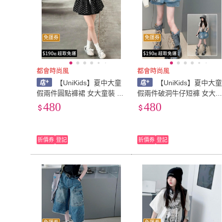
免運券
免運券
都會時尚風
都會時尚風
【UniKids】夏中大童
【UniKids】夏中大
假兩件圓點褲裙 女大童裝 VP
假兩件破洞牛仔短褲 女大
AI031(褲裙)
裝 VPDH-MEF(淺藍)
480
480
折價券
登記
折價券
登記