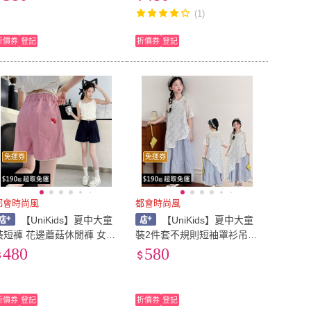
藍 粉)
刺繡)
(1)
折價券
登記
折價券
登記
免運券
免運券
都會時尚風
都會時尚風
【UniKids】夏中大童
【UniKids】夏中大童
裝短褲 花邊蘑菇休閒褲 女大
裝2件套不規則短袖罩衫吊帶
童裝 CV7122(藏青 粉紅)
格紋洋裝 女大童裝 CVWZ26
480
580
25(套裝)
折價券
登記
折價券
登記