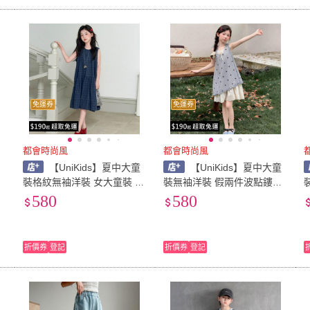
免運券
免運券
都會時尚風
都會時尚風
童
【UniKids】夏中大童
【UniKids】夏中大童
女
裝格紋無袖洋裝 女大童裝 C
裝無袖洋裝 假兩件波點鏤空
VAJ2630(藏青)
拼接連身裙 女大童裝 CVLW
580
580
01(灰)
折價券
登記
折價券
登記