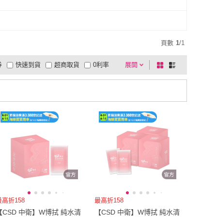
頁數
1
/
1
券
快速到貨
超商取貨
0利率
展開
棋
條
品有量
有影片
電視購物
盤
列
到付款
超商付款
5
式
式
以上
1
及以上
最高折158
最高折158
【CSD 中衛】W博拭 純水清
【CSD 中衛】W博拭 純水清