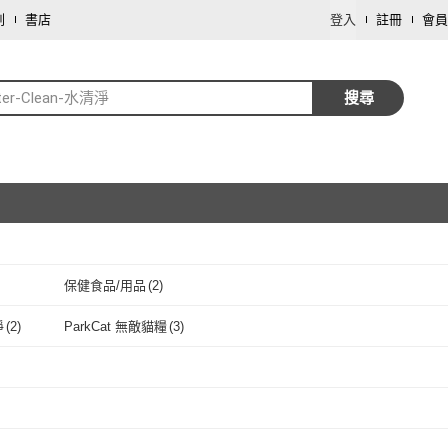
劃
書店
登入
註冊
會員
ter-Clean-水清淨
搜尋
保健食品/用品
(
2
)
取消
淨
(
2
)
ParkCat 無敵貓糧
(
3
)
取消
n 水清淨
(
2
)
ParkCat 無敵貓糧
(
3
)
取消
取消