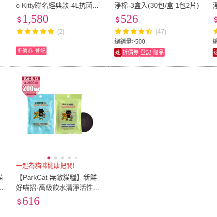
o Kitty聯名經典款-4L抗菌霧
淨棉-3盒入(30包/盒 1包2片)
限
化機/加濕器+獨家限定小物
1,580
526
(空間抗菌/加濕兩用機)
(2)
(47)
總銷量>500
總
折價券
登記
速
折價券
登記
贈品
一起為貓咪健康把關!
喵
【ParkCat 無敵貓糧】新鮮
好喵招-高級飲水清淨活性碳/
健康保鮮飼料活性碳(8入一
616
組)