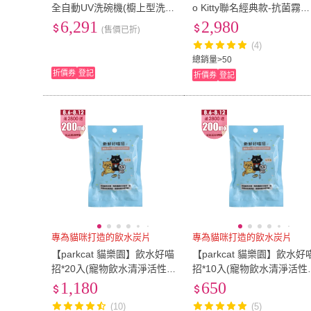
全自動UV洗碗機(櫥上型洗碗
o Kitty聯名經典款-抗菌霧化
機/奶瓶洗/蔬果洗)
機+5L通用型補充箱+獨家
6,291
2,980
(售價已折)
定小物
(4)
總銷量>50
折價券
登記
折價券
登記
專為貓咪打造的飲水炭片
專為貓咪打造的飲水炭片
【parkcat 貓樂園】飲水好喵
【parkcat 貓樂園】飲水好
招*20入(寵物飲水清淨活性
招*10入(寵物飲水清淨活性
碳 維持水質清淨 過濾水質
碳 維持水質清淨 過濾水質
1,180
650
除氯 除臭)
除氯 除臭)
(10)
(5)