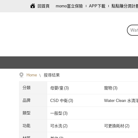
回首頁
momo富立保險
APP下載
點點賺分潤計
Wa
Home
搜尋結果
分類
母嬰/童
(
3
)
寵物
(
3
)
品牌
CSD 中衛
(
3
)
Water Clean 水清
CSD 中衛
(
3
)
Water Clea
類型
一般型
(
3
)
一般型
(
3
)
功能
可水洗
(
2
)
可更換耗材
(
2
)
可水洗
(
2
)
可更換耗材
(
2
)