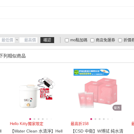
~
確認
mo點加碼
商店免運券
折價
大家電安心配
大家電快配
商
低溫宅配
定期配/分次配
貨
下列相似商品
4
及以上
3
及以上
2
及
Hello Kitty獨家限定
最高折158
l
【Water Clean 水清淨】Hell
【CSD 中衛】W博拭 純水清