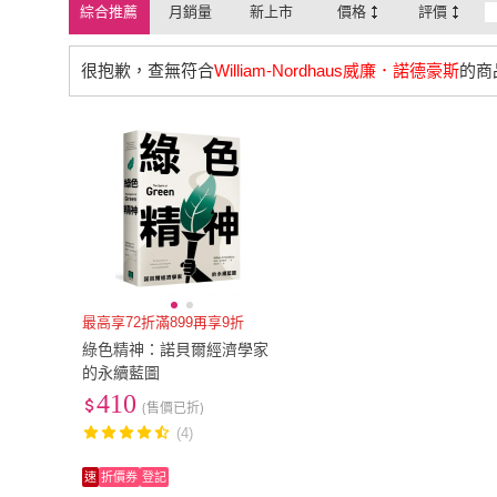
綜合推薦
月銷量
新上市
價格
評價
很抱歉，查無符合
William-Nordhaus威廉．諾德豪斯
的商
最高享72折滿899再享9折
綠色精神：諾貝爾經濟學家
的永續藍圖
410
(售價已折)
(4)
速
折價券
登記