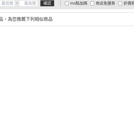
~
確認
mo點加碼
商店免運券
折價
大家電安心配
大家電快配
商
低溫宅配
定期配/分次配
貨
品，為您推薦下列相似商品
4
及以上
3
及以上
2
及