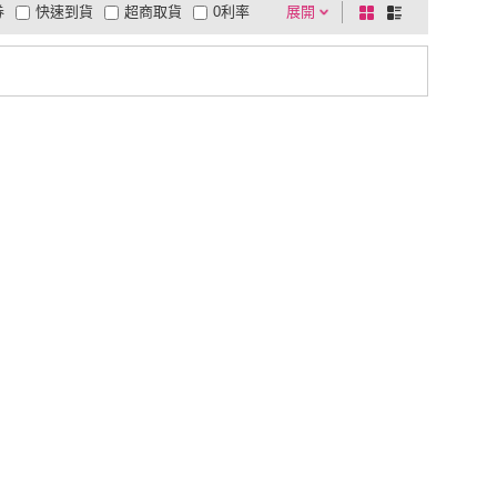
券
快速到貨
超商取貨
0利率
展開
棋
條
品有量
有影片
電視購物
盤
列
到付款
超商付款
5
式
式
以上
1
及以上