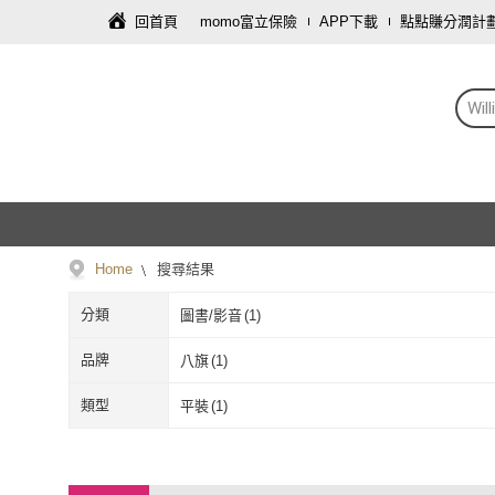
回首頁
momo富立保險
APP下載
點點賺分潤計
Wi
Home
搜尋結果
分類
圖書/影音
(
1
)
品牌
八旗
(
1
)
八旗
(
1
)
類型
平裝
(
1
)
平裝
(
1
)