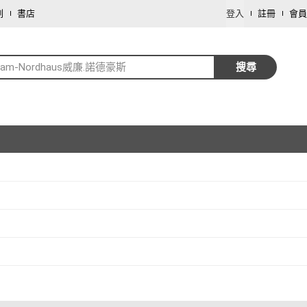
劃
書店
登入
註冊
會員
lliam-Nordhaus威廉.諾德豪斯
搜尋
取消
取消