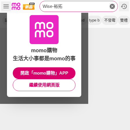
Wise-裕拓
記憶卡
高速
讀卡機
uhs ii
sdxc
cfxsd
type b
不發霉
雙槽
momo購物
生活大小事都是momo的事
開啟「momo購物」APP
繼續使用網頁版