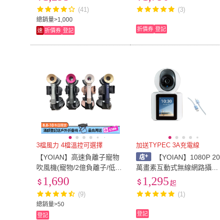
盟資安認證/保障隱私)
器(可兩台串聯/寵物老人照
(41)
(3)
護)
總銷量>1,000
折價券
登記
速
折價券
登記
3檔風力 4檔溫控可選擇
加送TYPEC 3A充電線
【YOIAN】高速負離子寵物
【YOIAN】1080P 20
吹風機(寵物/2億負離子/低噪
萬畫素互動式無線網路攝影
音)
機/監視器 C31 PRO(通過2
1,690
1,295
起
25歐盟資安認證/保護隱私)
(9)
(1)
總銷量>50
登記
登記