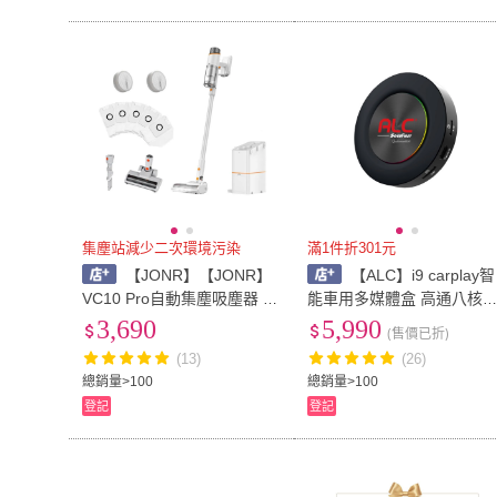
集塵站減少二次環境污染
滿1件折301元
【JONR】【JONR】
【ALC】i9 carplay智
VC10 Pro自動集塵吸塵器 附
能車用多媒體盒 高通八核
6塵袋2濾心(一站集塵+充電)
+128GB 安卓車機機上盒(
3,690
5,990
(售價已折)
小米有品
插即用 秒變安卓機 保固三
(13)
(26)
年)
總銷量>100
總銷量>100
登記
登記