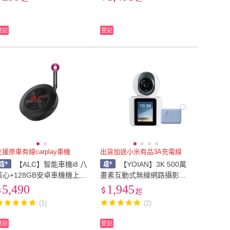
嘴｜美髮｜寵物)
25歐盟資安認證/保護隱私)
登記
登記
支援原車有線carplay車機
出貨加送小米有品3A充電線
【ALC】智能車機i8 八
【YOIAN】3K 500萬
核心+128GB安卓車機機上盒
畫素互動式無線網路攝影機/
(即插即用 秒變安卓機)加贈Y
監視器 C51 PRO (通過2025
5,490
1,945
起
oian負離子吹風機
歐盟資安認證/保護隱私)
(1)
(2)
登記
登記