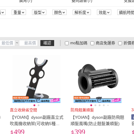
6XL
(
1
)
36
(
1
)
廣角
(
7
)
雙向語音
(
7
)
支援
6XL
(
1
)
36
(
1
)
廣角
(
7
)
雙向語音
(
7
)
智慧聯網
(
3
)
語音聲控
(
3
)
無線
格
重量
版型
顏色
解析度
效能
續航時
智慧聯網
(
3
)
語音聲控
(
3
)
虛擬牆模式
(
1
)
自動回充模式
(
1
)
防掉
虛擬牆模式
(
1
)
自動回充模式
(
1
)
Z字型模式
(
1
)
沿邊清掃
(
1
)
智慧
~
確認
mo點加碼
商店免運券
折價
Z字型模式
(
1
)
沿邊清掃
(
1
)
自動集塵
(
1
)
自動給水裝置
(
1
)
無水
大家電安心配
大家電快配
商
低溫宅配
定期配/分次配
貨
(
1
)
自動集塵
(
1
)
自動給水裝置
(
1
)
4
及以上
3
及以上
2
及
直立收納省空間
防飛翹兼順髮
3
【YOIAN】dyson副廠直立式
【YOIAN】dyson副廠防飛翹
互
吹風機收納架(可收納5種風
順髮風嘴(防止翹髮兼順髮)
視
嘴)
499
399