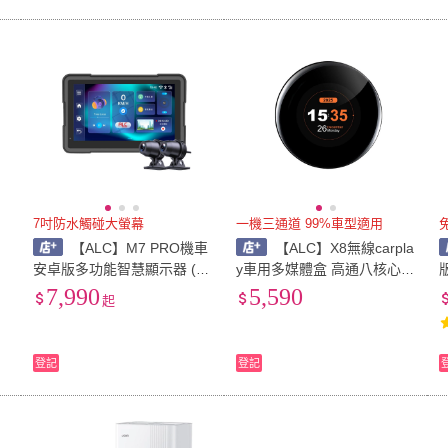
7吋防水觸碰大螢幕
一機三通道 99%車型適用
【ALC】M7 PRO機車
【ALC】X8無線carpla
心
安卓版多功能智慧顯示器 (含
y車用多媒體盒 高通八核心+
即
前後行車記錄器) 安裝另計
128GB 安卓車機機上盒(BM
7,990
5,590
起
加送記憶卡+單耳藍牙耳機
W車型可用)
登記
登記