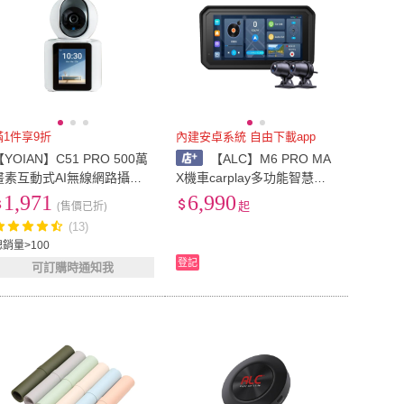
滿1件享9折
內建安卓系統 自由下載app
【YOIAN】C51 PRO 500萬
【ALC】M6 PRO MA
畫素互動式AI無線網路攝影
X機車carplay多功能智慧顯
機/監視器(通過2025歐盟資
示器(送前後行車記錄器)
1,971
6,990
(售價已折)
起
安認證/保障隱私)
(13)
總銷量>100
登記
可訂購時通知我