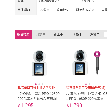
4XL
(
1
)
5XL
(
1
)
功能
無線攝影機
(
7
)
可旋轉
(
7
)
4XL
(
1
)
5XL
(
1
)
無線攝影機
(
7
)
可旋轉
(
7
)
移動追蹤
(
7
)
APP搖控
(
3
)
其他選項
材質
適用於
對象與族群
風
移動追蹤
(
7
)
APP搖控
(
3
)
多段溫控
(
2
)
負離子
(
2
)
多段溫控
(
2
)
負離子
(
2
)
智慧建圖模式
(
1
)
弓字型模式
(
1
)
綜合推薦
月銷量
新上市
價格
評價
智慧建圖模式
(
1
)
弓字型模式
(
1
)
自動回洗拖布
(
1
)
自動烘乾拖布
(
1
)
自動回洗拖布
(
1
)
自動烘乾拖布
智能燈座
(
2
)
雷射導航
(
1
)
智能燈座
(
2
)
雷射導航
(
1
)
具備螢幕可雙向通話的監控攝影機
送高速負離子吹風機(玫瑰紅)
【YOIAN】C31 PRO 1080P
高速吹風機組【YOIAN】C
200萬畫素互動式AI無線網路
1 PRO 1080P 200萬畫素
攝影機/監視器(通過2025歐
動式AI無線網路攝影機/監
1,295
1,790