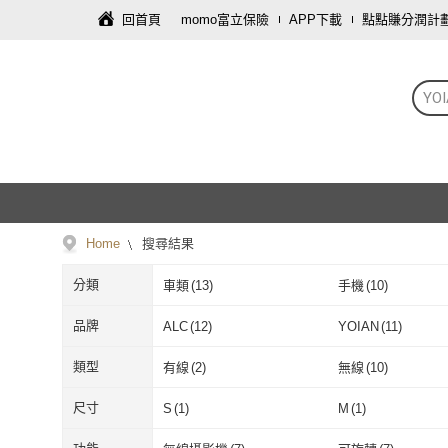
回首頁
momo富立保險
APP下載
點點賺分潤計
YO
Home
搜尋結果
分類
車類
(
13
)
手機
(
10
)
品牌
ALC
(
12
)
YOIAN
(
11
)
ALC
(
12
)
YOIAN
(
11
)
類型
有線
(
2
)
無線
(
10
)
有線
(
2
)
無線
(
10
)
掃拖二合一
(
1
)
無刷馬達
(
1
)
尺寸
S
(
1
)
M
(
1
)
掃拖二合一
(
1
)
無刷馬達
(
1
)
S
(
1
)
M
(
1
)