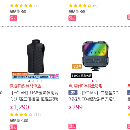
(7)
(6)
總銷量>50
總銷量>50
登記
登記
免運券
快速發熱 智能恆溫
直播錄影照相全功用
0
【YOIAN】USB發熱保暖背
【YOIAN】口袋型RG
心(九區三段控溫 恆溫舒適)
B多彩LED攝影燈/補光燈/汽
0
車警示燈
1,290
299
(17)
總銷量>100
登記
登記