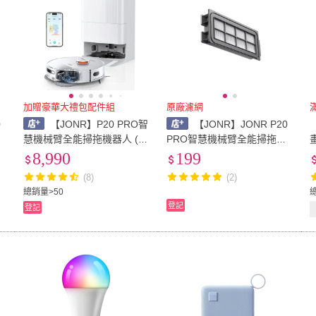
加贈豪華大禮包配件組
原廠濾網
0
【JONR】P20 PRO智
【JONR】JONR P20
慧機械臂全能掃拖機器人 (小
PRO智慧機械臂全能掃拖機
米 米家APP 小米生態 X20P
器人原廠濾網(2入組)
8,990
199
RO X20MAX)小米有品
(8)
(2)
總銷量>50
登記
登記