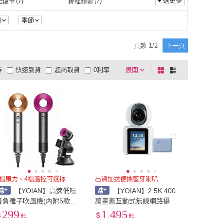
選更多
記憶卡
(
7
)
排程錄影
(
7
)
支援記憶卡
(
7
)
排程錄影
(
7
)
搖控
(
1
)
冷風
(
4
)
間
季節
無線搖控
(
1
)
冷風
(
4
)
落模式
(
1
)
防碰撞模式
(
1
)
頁數
1
/
2
下一頁
防掉落模式
(
1
)
防碰撞模式
(
1
)
行走模式
(
1
)
斷點續掃模式
(
1
)
券
快速到貨
超商取貨
0利率
展開
棋
條
智慧行走模式
(
1
)
斷點續掃模式
(
1
)
箱
(
1
)
61-70dB
(
2
)
品有量
有影片
電視購物
盤
列
到付款
超商付款
5
式
式
無水箱
(
1
)
61-70dB
(
2
)
以上
1
及以上
3檔風力、4檔溫控可選擇
出貨加送便攜藍牙喇叭
【YOIAN】高速低噪
【YOIAN】2.5K 400
音負離子吹風機(內附5款吹
萬畫素互動式無線網路攝影
嘴｜可加購收納架、翹順吹
機/監視器 C41 PRO(通過20
299
1,495
起
起