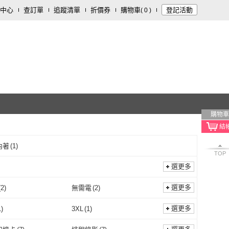
中心
查訂單
追蹤清單
折價券
購物車
登記活動
(
0
)
購物車
內著
(
1
)
TOP
選更多
選更多
(
2
)
無需電
(
2
)
110V
(
2
)
無需電
(
2
)
選更多
1
)
3XL
(
1
)
2XL
(
1
)
3XL
(
1
)