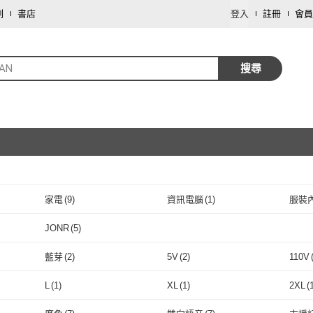
劃
書店
登入
註冊
會員
IAN
搜尋
家電
(
9
)
資訊電腦
(
1
)
服裝
取消
JONR
(
5
)
取消
JONR
(
5
)
藍芽
(
2
)
5V
(
2
)
110V
取消
藍芽
(
2
)
5V
(
2
)
HEPA濾網
(
1
)
手持/直立
(
1
)
L
(
1
)
XL
(
1
)
2XL
(
HEPA濾網
(
1
)
手持/直立
取消
(
1
)
L
(
1
)
XL
(
1
)