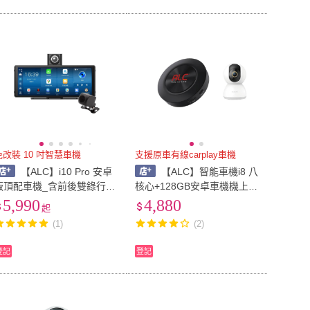
免改裝 10 吋智慧車機
支援原車有線carplay車機
【ALC】i10 Pro 安卓
【ALC】智能車機i8 八
版頂配車機_含前後雙錄行車
核心+128GB安卓車機機上盒
紀錄器(免改裝 加贈64GB記
(即插即用 秒變安卓機)加贈
5,990
4,880
起
憶卡)
小米2k攝影機
(1)
(2)
登記
登記