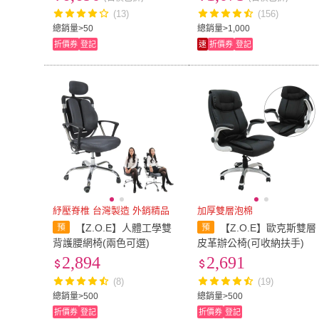
(13)
(156)
總銷量>50
總銷量>1,000
折價券
登記
速
折價券
登記
紓壓脊椎 台灣製造 外銷精品
加厚雙層泡棉
【Z.O.E】人體工學雙
【Z.O.E】歐克斯雙層
背護腰網椅(兩色可選)
皮革辦公椅(可收納扶手)
2,894
2,691
(8)
(19)
總銷量>500
總銷量>500
折價券
登記
折價券
登記