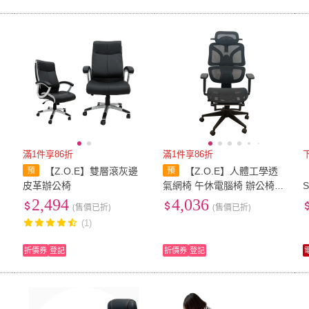
滿1件享86折
滿1件享86折
【Z.O.E】雙層滾灰邊
【Z.O.E】人體工學透
皮革辦公椅
氣網椅 午休電腦椅 辦公椅
S
主管椅
2,494
4,036
(售價已折)
(售價已折)
(1)
折價券
登記
折價券
登記