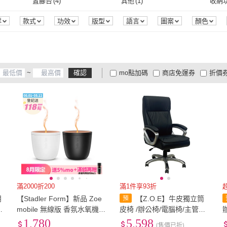
US9
(
3
)
US9.5
(
3
)
22cm
置腳台
(
4
)
其他
(
1
)
收納
La Joie 喬依思
(
2
)
石絡瑀
(
1
)
US9
(
3
)
US9.5
(
3
)
24cm
(
9
)
24.5cm
(
9
)
25cm
置腳台
(
4
)
其他
(
1
)
無聲音
(
4
)
滿水提醒
(
1
)
預約
群
款式
功效
版型
語言
圖案
顏色
24cm
(
9
)
24.5cm
(
9
)
EU34
(
8
)
EU35
(
9
)
EU36
無聲音
(
4
)
滿水提醒
(
1
)
EU34
(
8
)
EU35
(
9
)
EU40
(
9
)
EU41
(
5
)
EU42
~
確認
mo點加碼
商店免運券
折價
EU40
(
9
)
EU41
(
5
)
XS
(
1
)
S
(
1
)
Free
(
大家電安心配
大家電快配
商
低溫宅配
定期配/分次配
貨
m
(
2
)
XS
(
1
)
S
(
1
)
4
及以上
3
及以上
2
及
滿2000折200
滿1件享93折
朋
【Stadler Form】新品 Zoe
【Z.O.E】牛皮獨立筒
撫
mobile 無線版 香氛水氧機
皮椅 /辦公椅/電腦椅/主管椅
負離子水霧 香氛機 水氧機
(彈簧坐墊)
1,780
5,598
(售價已折)