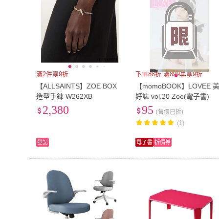
滿2件享9折
下單88折 滿899再享9折
【ALLSAINTS】ZOE BOX
【momoBOOK】LOVEE 
造型手鍊 W262XB
好誌 vol.20 Zoe(電子書)
2,380
95
(售價已折)
(1)
登記
電子書
折價券