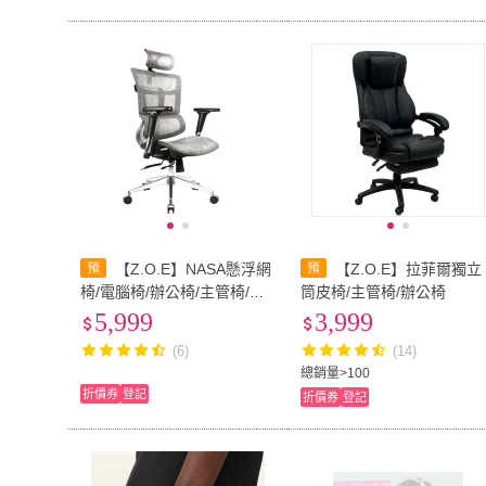
【Z.O.E】NASA懸浮網
【Z.O.E】拉菲爾獨立
椅/電腦椅/辦公椅/主管椅/全
筒皮椅/主管椅/辦公椅
網椅(兩色可選)
5,999
3,999
(6)
(14)
總銷量>100
折價券
登記
折價券
登記