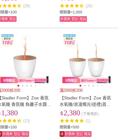
(29)
(26)
總銷量>100
總銷量>1,000
折價券
登記
折價券
登記
贈品
2000折200
滿2000折200
Stadler Form】Zoe 香氛
【Stadler Form】Zoe 香氛
水氧機 香氛機 負離子水霧
水氧機/浪漫燭光/送禮)首選/
水氧機(沉靜白/有線版/浪漫
精油-沉靜白(超值2入組)
1,380
2,380
(下單再折)
燭光/父親節禮物/精油)
(13)
(1)
總銷量>100
總銷量>500
速
折價券
登記
贈品
速
折價券
登記
贈品