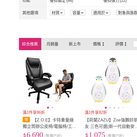
US8
(
9
)
US8.5
(
5
)
功能
後仰鎖定
(
44
)
後仰彈力
(
22
)
Compass
(
2
)
ZOE
(
4
)
US8
(
9
)
US8.5
(
5
)
23cm
(
9
)
23.5cm
(
9
)
後仰鎖定
(
44
)
後仰彈力
(
22
)
其他
(
2
)
有聲音
(
1
)
其他選項
材質
容量
適用於
對象與族
效能
商品來源
23cm
(
9
)
23.5cm
(
9
)
26cm
(
3
)
26.5cm
(
3
)
其他
(
2
)
有聲音
(
1
)
連續除濕
(
1
)
耐磨
(
1
)
26cm
(
3
)
26.5cm
(
3
)
EU38
(
9
)
EU39
(
9
)
連續除濕
(
1
)
耐磨
(
1
)
綜合推薦
月銷量
新上市
價格
評價
EU38
(
9
)
EU39
(
9
)
寬60cm-89cm
(
2
)
寬90cm-119cm
(
2
)
寬60cm-89cm
(
2
)
寬90cm-119c
滿1件享86折
滿1件享82折
【Z.O.E】卡特重量級
【荷蘭ZAZU】Zoe強鵝好
獨立筒辦公皮椅/電腦椅/工學
友:三色可選(新一代自動安
椅/辦公椅(耐重150kg)
寶寶神器)
6,690
1,075
(售價已折)
(售價已折)