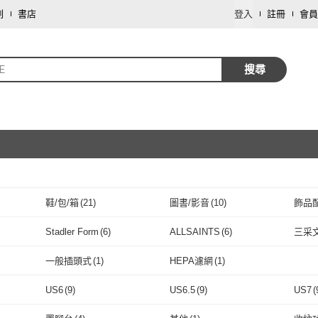
劃
書店
登入
註冊
會員
.E
搜尋
鞋/包/箱
(
21
)
圖書/影音
(
10
)
飾品
取消
服裝內著
(
2
)
餐廚用品
(
1
)
修繕
Stadler Form
(
6
)
ALLSAINTS
(
6
)
三采
取消
1
)
Stadler Form
(
6
)
ALLSAINTS
(
6
)
Michael Kors
(
2
)
花蓮遠雄海洋公園
(
16
)
格林
一般插頭式
(
1
)
HEPA濾網
(
1
)
Michael Kors
(
2
)
花蓮遠雄海洋公園
取消
(
16
)
碁峰
(
1
)
so that’s me 好我
(
1
)
mom
一般插頭式
(
1
)
HEPA濾網
(
1
)
US6
(
9
)
US6.5
(
9
)
US7
(
碁峰
(
1
)
so that’s me 好我
(
1
)
La Joie 喬依思
(
2
)
石絡瑀
(
1
)
hysu
取消
US6
(
9
)
US6.5
(
9
)