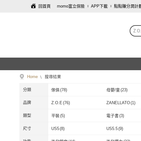
回首頁
momo富立保險
APP下載
點點賺分潤計
Z.O
Home
搜尋結果
分類
傢俱
(
78
)
母嬰/童
(
23
)
家電
(
3
)
數位內容
(
3
)
品牌
Z.O.E
(
76
)
ZANELLATO
(
1
)
Z.O.E
(
76
)
ZANELLATO
(
Ann’S
(
9
)
BESIDE-U
(
2
)
類型
平裝
(
5
)
電子書
(
3
)
Ann’S
(
9
)
BESIDE-U
(
2
)
博碩文化
(
1
)
幼獅文化
(
2
)
平裝
(
5
)
電子書
(
3
)
尺寸
US5
(
8
)
US5.5
(
9
)
博碩文化
(
1
)
幼獅文化
(
2
)
Compass
(
2
)
ZOE
(
4
)
US5
(
8
)
US5.5
(
9
)