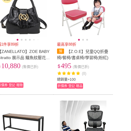
滿1件享89折
最高享88折
【ZANELLATO】ZOE BABY
【Z.O.E】兒童QQ折疊
Ritratto 展示品 鱷魚紋壓花
椅/餐椅/書桌椅/學習椅(粉紅)
黑色小牛皮手提 斜背包-包身
10,880
495
(售價已折)
(售價已折)
反面皮裂紋
(8)
總銷量>100
折價券
登記
贈險
折價券
登記
贈品