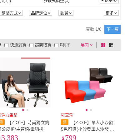
(
8
)
22.5cm
(
9
)
選更多
功能
(
4
)
多段式調整
(
1
)
hysure 海說
(
2
)
22cm
(
8
)
22.5cm
(
9
)
(
9
)
25.5cm
(
5
)
收納功能
(
4
)
多段式調整
(
1
)
功能
(
1
)
自動除霜
(
1
)
組裝方式
品牌定位
認證
25cm
(
9
)
25.5cm
(
5
)
(
9
)
EU37
(
9
)
預約功能
(
1
)
自動除霜
(
1
)
頁數
1
/
6
下一頁
EU36
(
9
)
EU37
(
9
)
(
3
)
EU43
(
3
)
券
快速到貨
超商取貨
0利率
展開
棋
條
EU42
(
3
)
EU43
(
3
)
1
)
中床(長度121-140cm)
(
2
)
品有量
有影片
電視購物
盤
列
到付款
超商付款
5
式
式
Free
(
1
)
中床(長度121-140cm)
(
2
)
以上
1
及以上
超彈力坐墊
可靠背
【Z.O.E】時尚獨立筒
【Z.O.E】單人小沙發-
辦公皮椅/主管椅/電腦椅
5色可選(小沙發單人沙發 兒
童沙發)
3,383
799