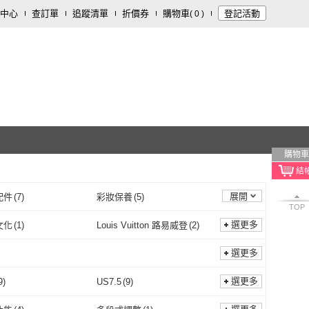
中心
查訂單
追蹤清單
折價券
購物車
登記活動
(
0
)
購物車
展開
配件
(
7
)
彩妝保養
(
5
)
TOP
裝潢
(
1
)
選更多
文化
(
1
)
Louis Vuitton 路易威登
(
2
)
三采文化
(
1
)
Louis Vuitton 路易威登
(
2
)
文化
(
1
)
寂天文化
(
1
)
選更多
格林文化
(
1
)
寂天文化
(
1
)
oBOOK
(
3
)
MARKBERG
(
5
)
選更多
9
)
US7.5
(
9
)
momoBOOK
(
3
)
MARKBERG
(
5
)
re 海說
(
2
)
US7
(
9
)
US7.5
(
9
)