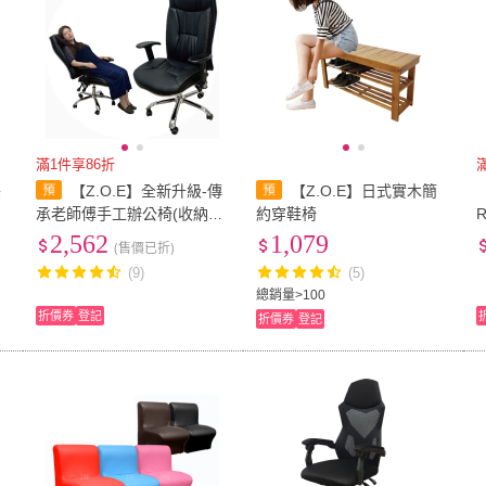
滿1件享86折
美
【Z.O.E】全新升級-傳
【Z.O.E】日式實木簡
承老師傅手工辦公椅(收納升
約穿鞋椅
降扶手)
2,562
1,079
(售價已折)
(9)
(5)
總銷量>100
折價券
登記
折價券
登記