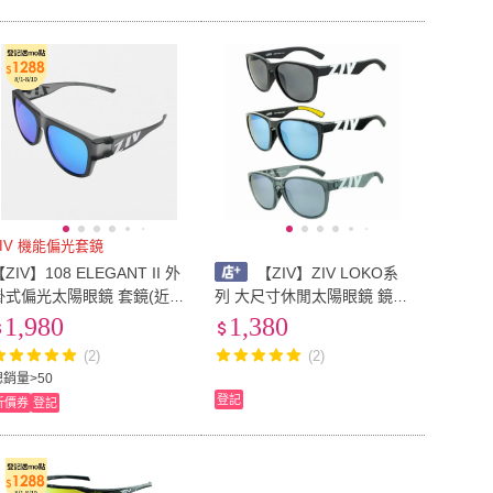
ZIV 機能偏光套鏡
ZIV】108 ELEGANT II 外
【ZIV】ZIV LOKO系
掛式偏光太陽眼鏡 套鏡(近視
列 大尺寸休閒太陽眼鏡 鏡片
墨鏡 套鏡 套鏡 太陽眼鏡 開
加大 鏡腳加長 抗UV400 防
1,980
1,380
車 騎車)
潑水防油污防霧防撞PC片
(2)
(2)
《台南悠活運動家》
總銷量>50
登記
折價券
登記