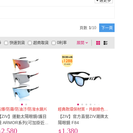
77
)
選更多
抗油
(
77
)
頁數
1
/
10
下一頁
券
快速到貨
超商取貨
0利率
展開
棋
條
品有量
有影片
電視購物
盤
列
到付款
超商付款
5
式
式
以上
1
及以上
防爆/防霧/防油汙/防潑水鏡片
經典款環保材質，共創綠色時代
【ZIV】運動太陽眼鏡/護目
【ZIV】官方直營ZIV潮牌太
鏡 ARMOR系列(可加掛近視
陽眼鏡 F84
內鏡/G850鏡框/墨鏡/運動/路
2,580
1,380