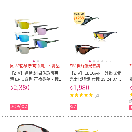
抗UV/防油汙/可換鏡片、鼻墊
ZIV 機能偏光套鏡
N
【ZIV】運動太陽眼鏡/護目
【ZIV】ELEGANT 外掛式偏
【
鏡 EPIC系列 可換鼻墊、鏡
光太陽眼鏡 套鏡 23 24 87
片(G850鏡框/墨鏡/眼鏡/運
(近視 墨鏡 套鏡 套鏡 太陽眼
2,380
1,980
動/馬拉松/路跑/抗UV/自行
鏡 開車 騎車)
(2)
車)
折價券
登記
登記