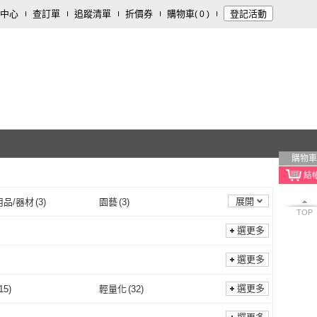
中心
查訂單
追蹤清單
折價券
購物車
登記活動
(
0
)
購物車
展開
用品/器材
(
3
)
園藝
(
3
)
TOP
選更多
選更多
選更多
15
)
輕量化
(
32
)
防刮
(
15
)
輕量化
(
32
)