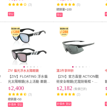
跑/抗UV/自行車)
(3)
(5)
總銷量>100
登記
登記
ZIV 偏光浮水太陽眼鏡
滿1件享88折
/
【ZIV】FLOATING 浮水偏
【ZIV】官方直營 ACTION戰
光太陽眼鏡(水上活動 墨鏡
術安全眼鏡(尼龍耐衝框、防
套鏡 套鏡 太陽眼鏡 開車 騎
撞、防霧鏡片、可調整防滑
2,400
2,182
(售價已折)
車 98 99)
鼻墊、可裝近視內視鏡)
(3)
(2)
總銷量>50
折價券
登記
折價券
登記