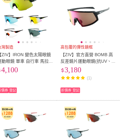
台灣製造
高包覆的彈性鏡框
【ZIV】IRON 變色太陽眼鏡
【ZIV】官方直營 BOMB 高
運動眼鏡 單車 自行車 馬拉
反差鏡片運動眼鏡(抗UV、防
松 三鐵 墨鏡(160)
霧、防潑水、防油汙、防撞
4,100
3,180
風暴鏡片)
(1)
折價券
登記
折價券
登記