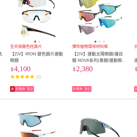
全天候變色柱面片
彈性植物環保材料框
太
【ZIV】IRON 變色鏡片運動
【ZIV】運動太陽眼鏡/護目
、
眼鏡
鏡 NOVA系列(墨鏡/運動眼
鏡/路跑/抗UV眼鏡/單車/自行
4,100
2,380
車)
(2)
速
折價券
登記
折價券
登記