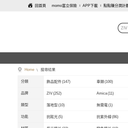
回首頁
momo富立保險
APP下載
點點賺分潤計
ZIV
Home
搜尋結果
分類
飾品配件
(
147
)
車類
(
100
)
戶外用品
(
2
)
品牌
ZIV
(
252
)
Amica
(
11
)
ZIV
(
252
)
Amica
(
11
)
類型
落地型
(
10
)
無需電
(
1
)
落地型
(
10
)
無需電
(
1
)
功能
抗眩光
(
5
)
抗紫外線
(
86
)
抗眩光
(
5
)
抗紫外線
(
86
)