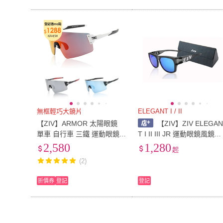
無框輕巧大鏡片
ELEGANT I / II
【ZIV】ARMOR 太陽眼鏡
【ZIV】ZIV ELEGA
單車 自行車 三鐵 運動眼鏡(1
T I II III JR 運動眼鏡風鏡騎
53 154 155)
行鏡
2,580
1,280
起
(2)
折價券
登記
登記