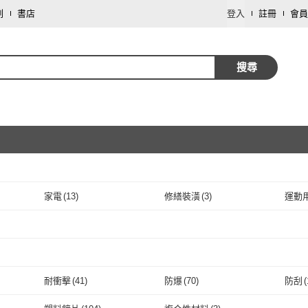
劃
書店
登入
註冊
會員
搜尋
家電
(
13
)
修繕裝潢
(
3
)
運動
取消
取消
取消
耐衝擊
(
41
)
防爆
(
70
)
防刮
(
取消
耐衝擊
(
41
)
防爆
(
70
)