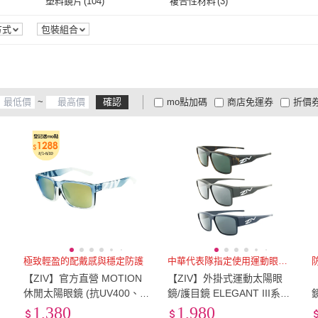
防霧
(
15
)
抗指紋
(
4
)
抗油
(
塑料鏡片
(
104
)
複合性材料
(
3
)
防霧
(
15
)
抗指紋
(
4
)
塑料鏡片
(
104
)
複合性材料
(
3
)
方式
包裝組合
~
確認
mo點加碼
商店免運券
折價
大家電安心配
大家電快配
商
低溫宅配
定期配/分次配
貨
4
及以上
3
及以上
2
及
極致輕盈的配戴感與穩定防護
中華代表隊指定使用運動眼鏡品牌
【ZIV】官方直營 MOTION
【ZIV】外掛式運動太陽眼
休閒太陽眼鏡 (抗UV400、防
鏡/護目鏡 ELEGANT III系列
油汙、防撞PC鏡片)
偏光鏡片(可戴近視眼鏡/路
1,380
1,980