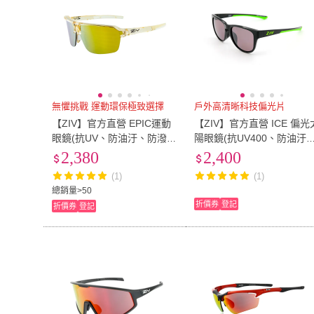
無懼挑戰 運動環保極致選擇
戶外高清晰科技偏光片
【ZIV】官方直營 EPIC運動
【ZIV】官方直營 ICE 偏光
眼鏡(抗UV、防油汙、防潑
陽眼鏡(抗UV400、防油汙
水、PC片)
防爆偏光片)
2,380
2,400
(1)
(1)
總銷量>50
折價券
登記
折價券
登記