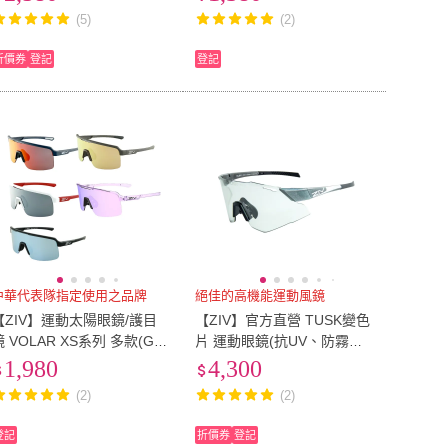
跑/抗UV/自行車)
(5)
(2)
折價券
登記
登記
中華代表隊指定使用之品牌
絕佳的高機能運動風鏡
【ZIV】運動太陽眼鏡/護目
【ZIV】官方直營 TUSK變色
鏡 VOLAR XS系列 多款(G85
片 運動眼鏡(抗UV、防霧、
0鏡框/太陽眼鏡/墨鏡/抗UV/
防潑水、防油汙、防撞風暴
1,980
4,300
路跑/單車/自行車)
變色鏡片)
(2)
(2)
登記
折價券
登記