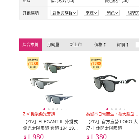
防水
(
28
)
防塵抗汙
(
32
)
材質
偏光鏡片
(
23
)
變色鏡片
(
19
)
防水
(
28
)
防塵抗汙
(
32
)
偏光鏡片
(
23
)
變色鏡片
(
19
)
其他選項
對象與族群
來源
顏色
組裝
綜合推薦
月銷量
新上市
價格
評價
ZIV 機能偏光套鏡
為城市日常而生，為大臉型打造
【ZIV】ELEGANT III 外掛式
【ZIV】官方直營 LOKO 大
偏光太陽眼鏡 套鏡 194 195
尺寸 休閒太陽眼鏡
196(近視 墨鏡 套鏡 套鏡 太
1,980
1,380