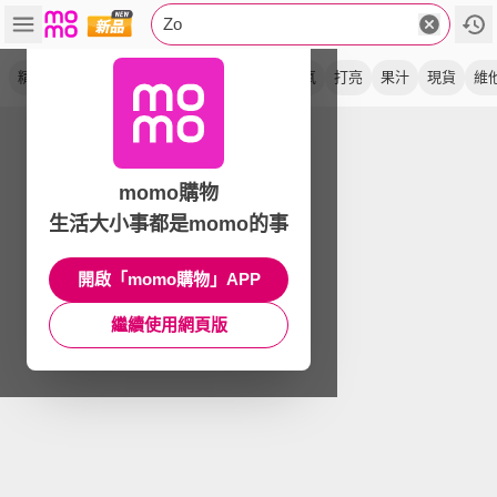
Zo
精華
含貼紙
亮白
強效a醇
新版
抗氧
打亮
果汁
現貨
維
momo購物
生活大小事都是momo的事
開啟「momo購物」APP
繼續使用網頁版