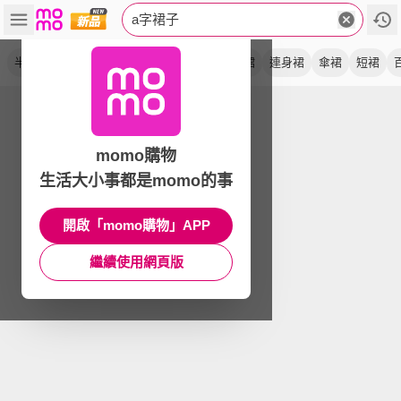
a字裙子
半身裙
高腰
長裙
顯瘦
a字裙
牛仔裙
連身裙
傘裙
短裙
momo購物
生活大小事都是momo的事
開啟「momo購物」APP
繼續使用網頁版