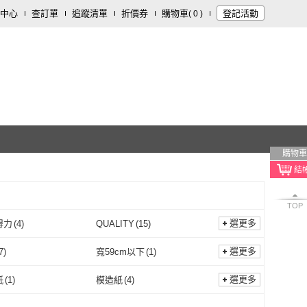
中心
查訂單
追蹤清單
折價券
購物車
登記活動
(
0
)
購物車
TOP
選更多
 得力
(
4
)
QUALITY
(
15
)
Deli 得力
(
4
)
QUALITY
(
15
)
3
)
CLEAN 克林
(
19
)
選更多
7
)
寬59cm以下
(
1
)
ZAP
(
3
)
CLEAN 克林
(
19
)
SON 四季紙品禮品
(
2
)
小宅收納
(
2
)
其他
(
7
)
寬59cm以下
(
1
)
選更多
紙
(
1
)
模造紙
(
4
)
SEASON 四季紙品禮品
(
2
)
小宅收納
(
2
)
粉彩紙
(
1
)
模造紙
(
4
)