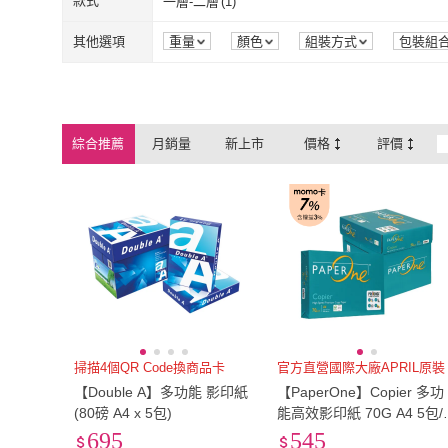
牛皮紙
(
1
)
宣紙
(
1
)
款式
一層-二層
(
1
)
牛皮紙
(
1
)
宣紙
(
1
)
一層-二層
(
1
)
其他選項
重量
顏色
組裝方式
包裝組
綜合推薦
月銷量
新上市
價格
評價
掃描4個QR Code換商品卡
官方直營國際大廠APRIL原裝
【Double A】多功能 影印紙
【PaperOne】Copier 多功
(80磅 A4 x 5包)
能高效影印紙 70G A4 5包/
箱
695
545