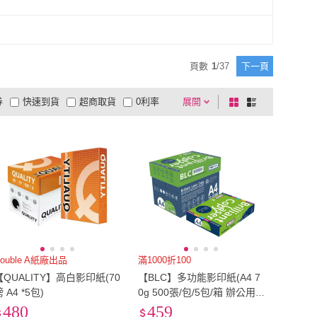
紙
(
1
)
紡織物
(
1
)
圖畫紙
(
1
)
紡織物
(
1
)
頁數
1
/
37
下一頁
券
快速到貨
超商取貨
0利率
展開
棋
條
品有量
有影片
電視購物
盤
列
到付款
超商付款
5
式
式
以上
1
及以上
ouble A紙廠出品
滿1000折100
【QUALITY】高白影印紙(70
【BLC】多功能影印紙(A4 7
 A4 *5包)
0g 500張/包/5包/箱 辦公用
紙 事務用紙)
480
459