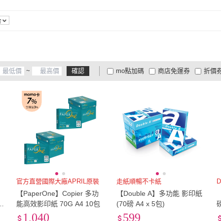
再生紙
(
1
)
雲彩紙
(
1
)
圖畫
再生紙
(
1
)
雲彩紙
(
1
)
合
~
確認
mo點加碼
商店免運券
折價
大家電安心配
大家電快配
商
低溫宅配
定期配/分次配
貨
4
及以上
3
及以上
2
及
官方直營國際大廠APRIL原裝
走紙順暢不卡紙
D
【PaperOne】Copier 多功
【Double A】多功能 影印紙
能高效影印紙 70G A4 10包
(70磅 A4 x 5包)
磅
1,040
599