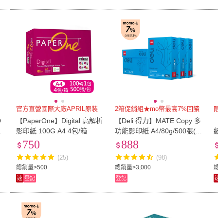
官方直營國際大廠APRIL原裝
2箱促銷組★mo幣最高7%回饋
D
【PaperOne】Digital 高解析
【Deli 得力】MATE Copy 多
磅
影印紙 100G A4 4包/箱
功能影印紙 A4/80g/500張(2
紙
0
箱促銷組)
750
888
(25)
(98)
總銷量>500
總銷量>3,000
總
速
登記
登記