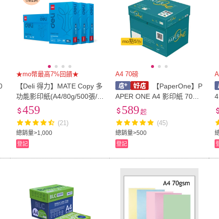
mo點5%
★mo幣最高7%回饋★
A4 70磅
A
0
【Deli 得力】MATE Copy 多
【PaperOne】P
廠
功能影印紙(A4/80g/500張/5
APER ONE A4 影印紙 70P 7
包/箱)
0磅（綠包）
459
589
起
(21)
(45)
總銷量>1,000
總銷量>500
登記
登記