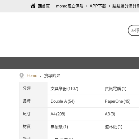
回首頁
momo富立保險
APP下載
點點賺分潤計
a4
Home
搜尋結果
分類
文具樂器
(
1107
)
資訊電腦
(
1
)
品牌
Double A
(
54
)
PaperOne
(
45
)
Double A
(
54
)
PaperOne
(
45
)
ARIA PLUS
(
2
)
HP 惠普
(
10
)
尺寸
A4
(
208
)
A3
(
3
)
ARIA PLUS
(
2
)
HP 惠普
(
10
)
彩之舞
(
5
)
PeriPage
(
9
)
A4
(
208
)
A3
(
3
)
材質
無酸紙
(
1
)
道林紙
(
1
)
彩之舞
(
5
)
PeriPage
(
9
)
無酸紙
(
1
)
道林紙
(
1
)