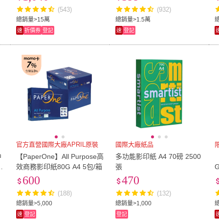
(543)
(932)
總銷量>15萬
總銷量>1.5萬
速
折價券
登記
速
登記
官方直營國際大廠APRIL原裝
國際大廠紙品
中
【PaperOne】All Purpose高
多功能影印紙 A4 70磅 2500
5
效商務影印紙80G A4 5包/箱
張
600
470
(188)
(132)
總銷量>5,000
總銷量>1,000
總
速
登記
登記