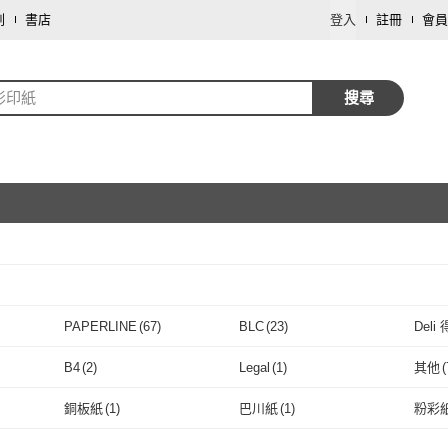
劃
書店
登入
註冊
會員
影印紙
搜尋
取消
PAPERLINE
(
67
)
BLC
(
23
)
Deli
取消
PAPERLINE
(
67
)
BLC
(
23
)
kuanyo
(
7
)
ARIA
(
13
)
ZAP
(
B4
(
2
)
Legal
(
1
)
其他
(
kuanyo
(
7
)
ARIA
取消
(
13
)
風信子文化
(
1
)
珠友
(
1
)
SEA
B4
(
2
)
Legal
(
1
)
銅板紙
(
1
)
巴川紙
(
1
)
粉彩
風信子文化
(
1
)
珠友
(
1
)
取消
銅板紙
(
1
)
巴川紙
(
1
)