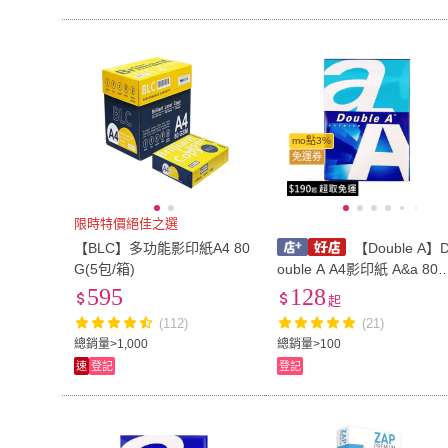
mo點3%
免運券
限時特價絕佳之選
【BLC】多功能影印紙A4 80
【Double A】
G(5包/箱)
ouble A A4影印紙 A&a 80
/一包500張入 A4 列印紙 8
595
128
起
磅影印紙 白色影印紙
(112)
(21)
總銷量>1,000
總銷量>100
速
登記
登記