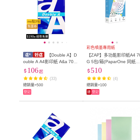
mo點3%
免運券
彩色噴墨專用紙
【Double A】D
【ZAP】多功能影印紙A4 7
ouble A A4影印紙 A&a 70磅
G 5包/箱(PaparOne 同紙
/一包500張入 A4 列印紙 70
生產製造)
106
510
起
磅影印紙 白色影印紙
(33)
(4)
總銷量>500
總銷量>100
登記
速
登記