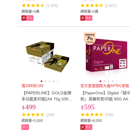
(1,805)
(2,607)
總銷量>5萬
總銷量>5萬
速
登記
速
登記
滿1000折100
官方直營國際大廠APRIL原裝
【PAPERLINE】GOLD金牌
【PaperOne】Digital『碳
多功能影印紙(A4 70g 500
和』高解析影印紙 80G A4 
張/包 /5包/箱 辦公用紙 事務
包/箱
499
595
用紙)
(260)
(506)
總銷量>5,000
總銷量>8,000
登記
速
登記