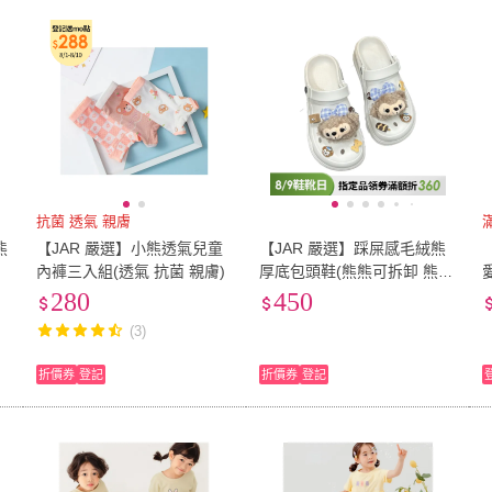
抗菌 透氣 親膚
熊
【JAR 嚴選】小熊透氣兒童
【JAR 嚴選】踩屎感毛絨熊
》
內褲三入組(透氣 抗菌 親膚)
厚底包頭鞋(熊熊可拆卸 熊熊
配件自行安裝)
280
450
(3)
折價券
登記
折價券
登記