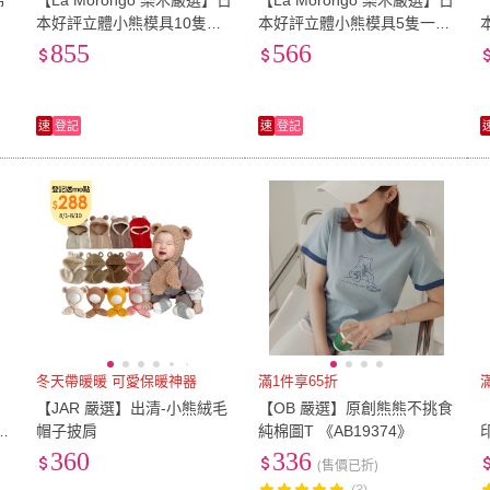
棉
【La Morongo 樂木嚴選】日
【La Morongo 樂木嚴選】日
本好評立體小熊模具10隻一
本好評立體小熊模具5隻一組
組(網紅 模具 咖啡 立體 小熊
(網紅 模具 咖啡 立體 小熊 冰
855
566
冰格 矽膠 創意 模具)
格 矽膠 創意 模具)
速
登記
速
登記
冬天帶暖暖 可愛保暖神器
滿1件享65折
-
【JAR 嚴選】出清-小熊絨毛
【OB 嚴選】原創熊熊不挑食
帽子披肩
純棉圖T 《AB19374》
360
336
(售價已折)