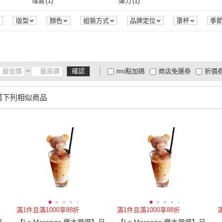
S
(
9
)
M
(
11
)
L
(
12
)
增高
(
1
)
彈力
(
1
)
m
(
3
)
S
(
9
)
M
(
11
)
2XL
(
1
)
3XL
(
1
)
Free
(
增高
(
1
)
彈力
(
1
)
版型
顏色
組裝方式
品牌定位
罩杯
季
2XL
(
1
)
3XL
(
1
)
80
(
2
)
85
(
2
)
90
(
2
)
80
(
2
)
85
(
2
)
US7.5
(
1
)
US8
(
1
)
US8.
~
確認
mo點加碼
商店免運券
折價
US7.5
(
1
)
US8
(
1
)
24.5cm
(
1
)
25cm
(
1
)
25.5
大家電安心配
大家電快配
商
低溫宅配
定期配/分次配
貨
薦下列相似商品
24.5cm
(
1
)
25cm
(
1
)
EU39
(
1
)
EU40
(
1
)
EU41
4
及以上
3
及以上
2
及
EU39
(
1
)
EU40
(
1
)
4~6cm
(
1
)
小於140cm*200cm
(
1
)
4~6cm
(
1
)
小於140cm*200cm
(
1
)
暖好看
滿1件且滿1000享88折
滿1件且滿1000享88折