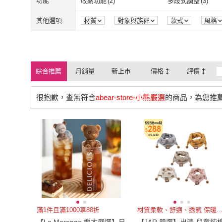
141cm~150cm
(
25
)
151cm~160cm
(
3
)
功能
收納功能
(
2
)
多段式調整
(
3
)
141cm~150cm
(
25
)
151cm~160c
3L
(
14
)
XL
(
15
)
收納功能
(
2
)
多段式調整
(
3
)
其他選項
材質
對象與族群
款式
風格
3L
(
14
)
XL
(
15
)
70
(
2
)
75
(
2
)
70
(
2
)
75
(
2
)
US6.5
(
1
)
US7
(
1
)
綜合推薦
月銷量
新上市
價格
評價
US6.5
(
1
)
US7
(
1
)
23.5cm
(
1
)
24cm
(
1
)
很抱歉，查無符合
abear-store-小熊嚴選
的商品，為您推
23.5cm
(
1
)
24cm
(
1
)
EU37
(
1
)
EU38
(
1
)
EU37
(
1
)
EU38
(
1
)
14-16cm
(
1
)
單人3尺
(
1
)
14-16cm
(
1
)
單人3尺
(
1
)
滿1件且滿1000享88折
材質柔軟、舒適、透氣 保