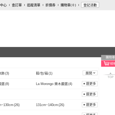
中心
查訂單
追蹤清單
折價券
購物車
登記活動
(
0
)
購物車
展開
傢飾
(
3
)
鞋/包/箱
(
1
)
TOP
選更多
嚴選
(
8
)
La Morongo 樂木嚴選
(
4
)
台客嚴選
(
8
)
La Morongo 樂木嚴選
(
4
)
選更多
選更多
m~130cm
(
26
)
131cm~140cm
(
26
)
121cm~130cm
(
26
)
131cm~140cm
(
26
)