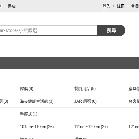
劃
書店
登入
註冊
會員
ear-store-小熊嚴選
搜尋
傢俱
(
8
)
餐廚用品
(
5
)
寢具
取消
選
(
3
)
海夫健康生活館
(
3
)
JAR 嚴選
(
6
)
台客
取消
 蘿林嚴選
(
3
)
海夫健康生活館
(
3
)
JAR 嚴選
(
6
)
手握式
(
1
)
取消
手握式
(
1
)
101cm~110cm
(
26
)
111cm~120cm
(
27
)
121c
取消
(
17
)
101cm~110cm
(
26
)
111cm~120cm
(
27
)