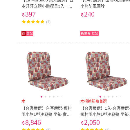
【La Morongo 樂木嚴選】日
【JAR 嚴選】出清-兒童純
本好評立體小熊模具3入一組
小熊防風圍脖
(網紅 模具 咖啡 飲料 奶茶 立
397
240
體 小熊 冰格 創意)
(1)
速
登記
折價券
登記
木
木椅換新妝首選
【台客嚴選】台客嚴選-鄉村
【台客嚴選】1入-台客嚴選
風小熊L型沙發墊 坐墊 實木
鄉村風小熊L型沙發墊 坐墊
椅墊 可拆洗-5入(2色可選)
實木椅墊 可拆洗(2色可選)
8,846
2,050