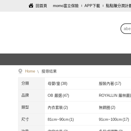
回首頁
momo富立保險
APP下載
點點賺分潤計
ab
Home
搜尋結果
分類
母嬰/童
(
38
)
服裝內著
(
17
)
戶外用品
(
1
)
寵物
(
1
)
品牌
OB 嚴選
(
47
)
ROYALLIN 蘿林嚴
OB 嚴選
(
47
)
ROYALLIN
類型
內衣套裝
(
2
)
無鋼圈
(
2
)
內衣套裝
(
2
)
無鋼圈
(
2
)
尺寸
81cm~90cm
(
1
)
91cm~100cm
(
17
)
81cm~90cm
(
1
)
91cm~100cm