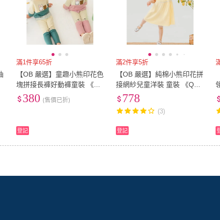
滿1件享65折
滿2件享5折
抽
【OB 嚴選】童趣小熊印花色
【OB 嚴選】純棉小熊印花拼
A
塊拼接長褲好動褲童裝 《QA
接網紗兒童洋裝 童裝 《QD0
1525》
019》
380
778
(售價已折)
(3)
登記
登記