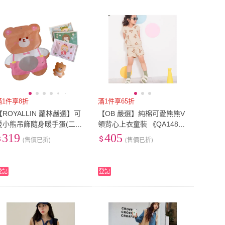
滿1件享8折
滿1件享65折
【ROYALLIN 蘿林嚴選】可
【OB 嚴選】純棉可愛熊熊V
愛小熊吊飾隨身暖手蛋(二入
領背心上衣童裝 《QA148
暖暖包 暖手蛋 暖手寶 吊飾)
2》
319
405
(售價已折)
(售價已折)
登記
登記