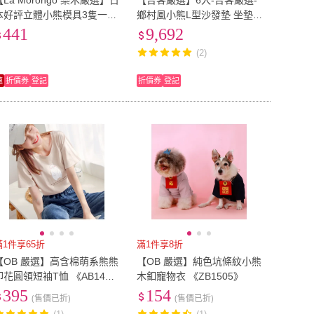
【La Morongo 樂木嚴選】日
【台客嚴選】6入-台客嚴選-
本好評立體小熊模具3隻一組
鄉村風小熊L型沙發墊 坐墊
(網紅 模具 咖啡 立體 小熊 冰
實木椅墊 可拆洗(2色可選)
441
9,692
格 矽膠 創意 模具)
(2)
速
折價券
登記
折價券
登記
滿1件享65折
滿1件享8折
【OB 嚴選】高含棉萌系熊熊
【OB 嚴選】純色坑條紋小熊
印花圓領短袖T恤 《AB1489
木釦寵物衣 《ZB1505》
1》
395
154
(售價已折)
(售價已折)