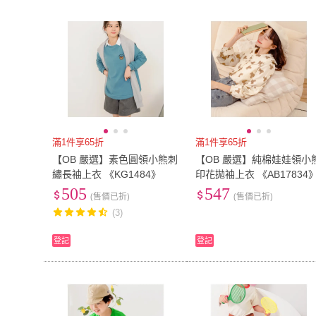
滿1件享65折
滿1件享65折
【OB 嚴選】素色圓領小熊刺
【OB 嚴選】純棉娃娃領小
繡長袖上衣 《KG1484》
印花拋袖上衣 《AB17834
505
547
(售價已折)
(售價已折)
(3)
登記
登記