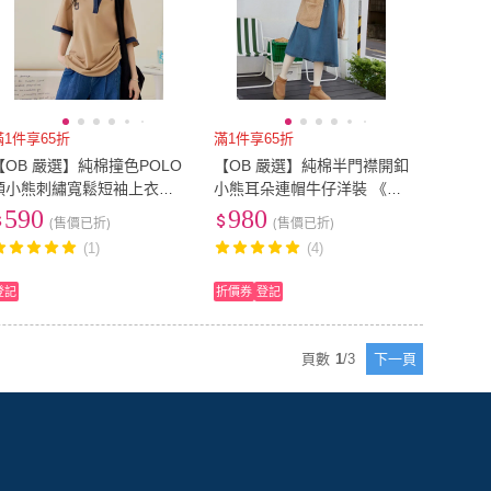
滿1件享65折
滿1件享65折
【OB 嚴選】純棉撞色POLO
【OB 嚴選】純棉半門襟開釦
領小熊刺繡寬鬆短袖上衣
小熊耳朵連帽牛仔洋裝 《DA
《AB20335》
10303》
590
980
(售價已折)
(售價已折)
(1)
(4)
登記
折價券
登記
頁數
1
/
3
下一頁