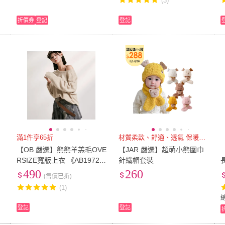
(3)
折價券
登記
登記
滿1件享65折
材質柔軟、舒適、透氣 保暖又好
【OB 嚴選】熊熊羊羔毛OVE
【JAR 嚴選】超萌小熊圍巾
RSIZE寬版上衣 《AB1972
針織帽套裝
4》
490
260
(售價已折)
(1)
登記
登記