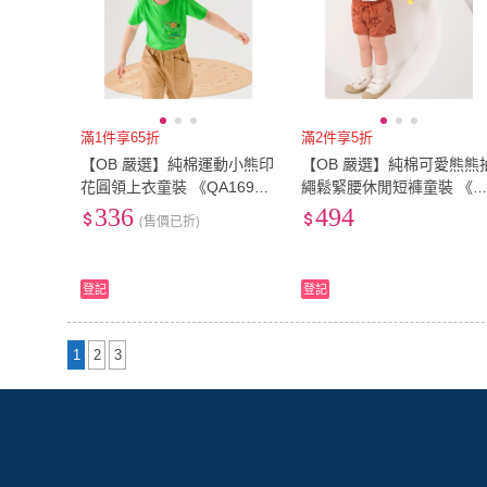
滿1件享65折
滿2件享5折
【OB 嚴選】純棉運動小熊印
【OB 嚴選】純棉可愛熊熊
花圓領上衣童裝 《QA169
繩鬆緊腰休閒短褲童裝 《Q
2》
1463》
336
494
(售價已折)
登記
登記
1
2
3