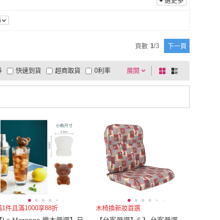
2L
(
16
)
選更多
L
(
12
)
2L
(
16
)
2
)
65
(
2
)
節
Free
(
2
)
65
(
2
)
US6
(
1
)
頁數
1
/
3
下一頁
90
(
2
)
US6
(
1
)
5
(
1
)
23cm
(
1
)
券
快速到貨
超商取貨
0利率
展開
棋
條
US8.5
(
1
)
23cm
(
1
)
cm
(
1
)
EU36
(
1
)
品有量
有影片
電視購物
盤
列
到付款
超商付款
5
式
式
25.5cm
(
1
)
EU36
(
1
)
(
1
)
11-13cm
(
1
)
以上
1
及以上
EU41
(
1
)
11-13cm
(
1
)
滿1件且滿1000享88折
木椅換新妝首選