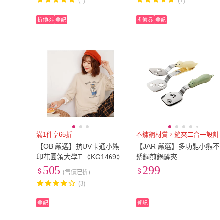
(1)
(1)
折價券
登記
折價券
登記
滿1件享65折
不鏽鋼材質，鏟夾二合一設計
【OB 嚴選】抗UV卡通小熊
【JAR 嚴選】多功能小熊不
印花圓領大學T 《KG1469》
銹鋼煎鍋鏟夾
505
299
(售價已折)
(3)
登記
登記