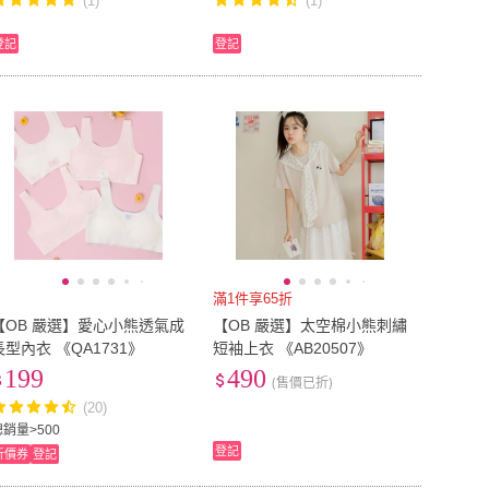
(1)
(1)
登記
登記
滿1件享65折
【OB 嚴選】愛心小熊透氣成
【OB 嚴選】太空棉小熊刺繡
長型內衣 《QA1731》
短袖上衣 《AB20507》
199
490
(售價已折)
(20)
總銷量>500
登記
折價券
登記