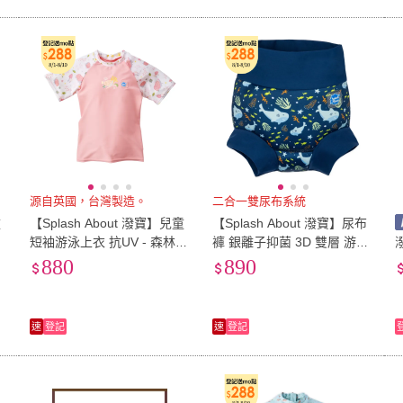
源自英國，台灣製造。
二合一雙尿布系統
童
【Splash About 潑寶】兒童
【Splash About 潑寶】尿布
熱
短袖游泳上衣 抗UV - 森林漫
褲 銀離子抑菌 3D 雙層 游泳
遊(游泳上衣)
- 鯊魚礁岩(嬰兒泳褲)
880
890
速
登記
速
登記