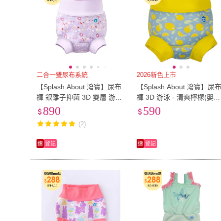
二合一雙尿布系統
2026新色上市
【Splash About 潑寶】尿布
【Splash About 潑寶】尿
褲 銀離子抑菌 3D 雙層 游泳
褲 3D 游泳 - 清爽檸檬(嬰兒
- 丁香春日(嬰兒泳褲)
泳褲)
890
590
(2)
速
登記
速
登記