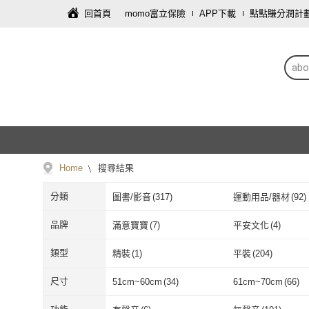
回首頁
momo富立保險
APP下載
點點賺分潤計
abo
Home
搜尋結果
分類
圖書/影音
(
317
)
運動用品/器材
(
92
)
個人清潔
(
3
)
飾品配件
(
3
)
品牌
滿意寶寶
(
7
)
平安文化
(
4
)
滿意寶寶
(
7
)
平安文化
(
4
)
悅知文化
(
3
)
行路出版
(
4
)
類型
精裝
(
1
)
平裝
(
204
)
悅知文化
(
3
)
行路出版
(
4
)
如何
(
1
)
方舟
(
4
)
精裝
(
1
)
平裝
(
204
)
尺寸
51cm~60cm
(
34
)
61cm~70cm
(
66
)
如何
(
1
)
方舟
(
4
)
momoBOOK
(
12
)
天下雜誌
(
2
)
51cm~60cm
(
34
)
61cm~70cm
(