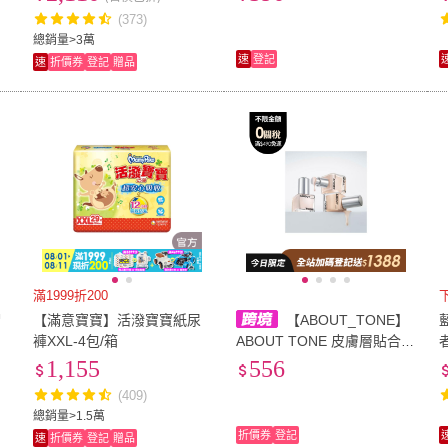
(373)
總銷量>3萬
速
登記
速
折價券
登記
贈品
滿1999折200
帽
【滿意寶寶】活潑寶寶紙尿
【ABOUT_TONE】
童
褲XXL-4包/箱
ABOUT TONE 皮膚層貼合粉
者
底 SPF 30 PA++ 30ml
1,155
556
(409)
總銷量>1.5萬
折價券
登記
速
折價券
登記
贈品