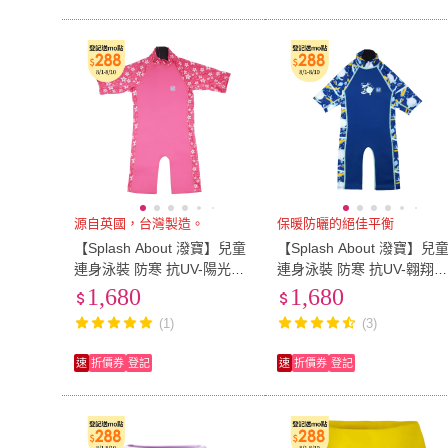
源自英國，台灣製造。
保暖防曬的絕佳平衡
【Splash About 潑寶】兒童
【Splash About 潑寶】兒
連身泳裝 防寒 抗UV-陽光櫻
連身泳裝 防寒 抗UV-翱翔
花-2-8歲(兒童泳裝)
氣球-2-6歲(兒童泳裝)
1,680
1,680
(1)
(3)
速
折價券
登記
速
折價券
登記