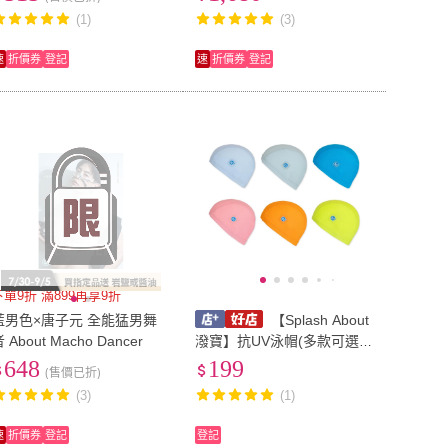
(1)
(3)
速
折價券
登記
速
折價券
登記
下單9折 滿899再享9折
藍男色×唐子元 全能猛男舞
【Splash About
 About Macho Dancer
潑寶】抗UV泳帽(多款可選)
兒童泳帽(18個月以上) 麗兒
648
199
(售價已折)
采家
(3)
(1)
速
折價券
登記
登記