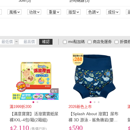
131cm~140cm
(
1
)
141cm~150cm
(
1
)
S
(
22
)
30M
(
3
)
計時碼錶
(
3
)
商業周刊
(
2
)
木馬文化
(
1
)
一起來
(
5
)
圓神
(
1
)
三民
(
m
(
4
)
131cm~140cm
(
1
)
141cm~150cm
(
1
)
3L
(
2
)
XL
(
77
)
2XL
(
30M
(
3
)
計時碼錶
(
3
)
風格
功效
重量
版型
色調
成份
一起來
(
5
)
圓神
(
1
)
1
)
大穎文化
(
2
)
原點
(
1
)
積木
(
3L
(
2
)
XL
(
77
)
41mm-45mm
(
3
)
公司
(
1
)
大穎文化
(
2
)
原點
(
1
)
未來出版
(
4
)
漫遊者
(
4
)
今周
41mm-45mm
(
3
)
~
確認
mo點加碼
商店免運券
折價
未來出版
(
4
)
漫遊者
(
4
)
小樹文化
(
1
)
格致文化
(
1
)
3A A
大家電安心配
大家電快配
商
低溫宅配
定期配/分次配
貨
小樹文化
(
1
)
格致文化
(
1
)
(
6
)
4
及以上
3
及以上
2
及
Ltd
ic
(
6
)
 Pte Ltd
滿1999折200
2026新色上市
【滿意寶寶】活潑寶寶紙尿
【Splash About 潑寶】尿布
褲XXL-4包/箱(2箱組)
褲 3D 游泳 - 鯊魚礁岩(嬰兒
泳褲)
2,110
590
(售價已折)