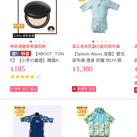
免運券
神奇濾鏡柔焦蜜粉餅
真正具有防漏功能的尿布褲
布
【ABOUT_TON
【Splash About 潑寶】嬰兒
E】【小李の嚴選】韓國ABO
尿布褲 連身 防曬 抗UV-頑皮
UT_TONE輕薄柔焦蜜粉餅9
水獺(嬰兒泳褲)
185
1,380
g (官方公司貨)
(2)
折價券
登記
贈品
速
折價券
登記