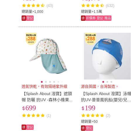
(43)
(632)
總銷量>1,000
總銷量>1.5萬
速
登記
速
折價券
登記
贈品
透氣快乾，有效隔絕紫外線
源自英國，台灣製造。
【Splash About 潑寶】遮頸
【Splash About 潑寶】泳
帽 防曬 抗UV -森林小橡果1-
抗UV-普普風帆船(嬰兒/兒
6歲(泳帽 防曬)
泳帽)
699
199
(1)
(2)
總銷量>50
速
登記
速
登記