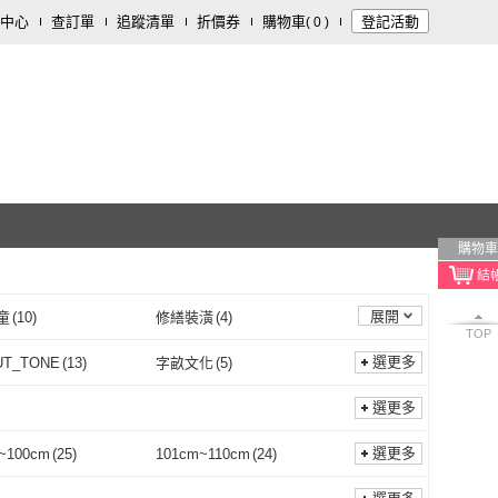
中心
查訂單
追蹤清單
折價券
購物車
登記活動
(
0
)
購物車
展開
童
(
10
)
修繕裝潢
(
4
)
TOP
選更多
UT_TONE
(
13
)
字畝文化
(
5
)
ABOUT_TONE
(
13
)
字畝文化
(
5
)
9
)
橡實文化
(
3
)
選更多
麥田
(
9
)
橡實文化
(
3
)
書屋
(
2
)
小宇宙文化
(
6
)
選更多
~100cm
(
25
)
101cm~110cm
(
24
)
大好書屋
(
2
)
小宇宙文化
(
6
)
2
)
Ladybird
(
2
)
91cm~100cm
(
25
)
101cm~110cm
(
24
)