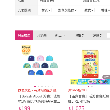
111cm~120cm
(
6
)
121cm~130cm
(
4
)
功能
有聲音
(
6
)
無聲音
(
101
)
momoBOOK
(
12
)
天下雜誌
(
2
)
小光點
(
4
)
Cengage
(
1
)
111cm~120cm
(
6
)
121cm~130c
L
(
80
)
2L
(
2
)
有聲音
(
6
)
無聲音
(
101
)
其他選項
材質
對象與族群
款式
香味
包裝組合
保固期
季節
小光點
(
4
)
Cengage
(
1
)
先覺
(
2
)
亞升實業有限公司
(
L
(
80
)
2L
(
2
)
XL
(
2
)
XXL
(
2
)
先覺
(
2
)
亞升實業有限
八旗
(
2
)
寶鼎出版
(
1
)
XL
(
2
)
XXL
(
2
)
綜合推薦
月銷量
新上市
價格
評價
八旗
(
2
)
寶鼎出版
(
1
)
尖端出版
(
1
)
大牌
(
2
)
尖端出版
(
1
)
大牌
(
2
)
中國主日學協會
(
2
)
World Scientific
Publishing Co Pte 
中國主日學協會
(
2
)
World Scientif
Publishing Co
透氣快乾，有效隔絕紫外線
滿1999折200
【Splash About 潑寶】泳帽
【滿意寶寶】活潑寶寶紙尿
抗UV-綜合花色(嬰兒/兒童泳
褲L-XL-4包/箱
帽)
199
1,075