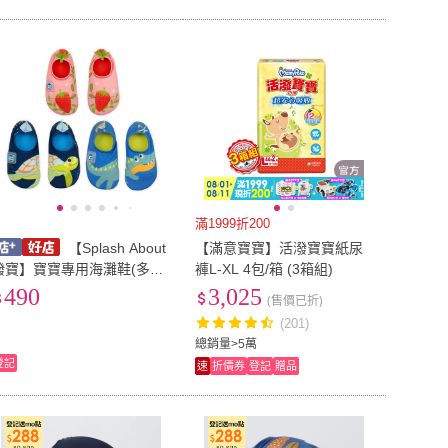
滿1999折200
【Splash About
【滿意寶寶】活潑寶寶紙尿
潑寶】寶寶專用海灘鞋(多款
褲L-XL 4包/箱 (3箱組)
可選) 麗兒采家
490
3,025
(售價已折)
(201)
總銷量>5萬
登記
速
折價券
登記
贈品