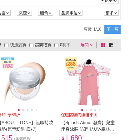
M
(
65
)
選更多
上誼
(
2
)
Ladybird
(
2
)
8
)
法鼓文化
(
16
)
S
(
22
)
M
(
65
)
52
)
L
(
2
)
語言
來源
顏色
品牌定位
三民
(
8
)
法鼓文化
(
16
)
4
)
天下文化
(
5
)
2XL
(
52
)
L
(
2
)
頁數
1
/
16
下一頁
積木
(
4
)
天下文化
(
5
)
刊
(
3
)
野人
(
2
)
券
快速到貨
超商取貨
0利率
展開
棋
條
今周刊
(
3
)
野人
(
2
)
LL ABOUT A DAY
(
1
)
大田
(
1
)
品有量
有影片
電視購物
盤
列
到付款
超商付款
5
式
式
3A ALL ABOUT A DAY
(
1
)
大田
(
1
)
以上
1
及以上
滿1件享86折
保暖防曬的絕佳平衡
【ABOUT_TONE】無暇持妝
【Splash About 潑寶】兒童
氣墊(氣墊粉餅 底妝)
連身泳裝 防寒 抗UV-森林漫
遊-2-6歲(兒童泳裝)
515
1,680
(售價已折)