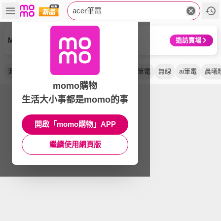
acer筆電
MSI 微星
造訪賣場
滑鼠組
筆電包
輕薄
包鼠組
效能
ai 筆電
無線
ai筆電
晨曦
momo購物
生活大小事都是momo的事
開啟「momo購物」APP
繼續使用網頁版