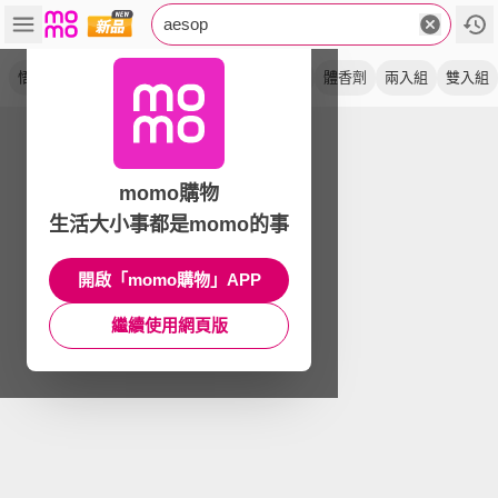
aesop
悟香水
護手霜
天竺葵
喀斯特
去角質
體香劑
兩入組
雙入組
momo購物
生活大小事都是momo的事
開啟「momo購物」APP
繼續使用網頁版