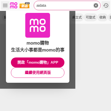
aidata
腳踏板
鍵盤架
桌夾式
翻閱架
洞洞板
桌立式
可旋式
收納
momo購物
生活大小事都是momo的事
開啟「momo購物」APP
繼續使用網頁版