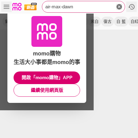
air-max-dawn
氣墊
休閒鞋
運動鞋
麂皮
緩震
黑白
米白
復古
白 藍
白
momo購物
生活大小事都是momo的事
開啟「momo購物」APP
繼續使用網頁版