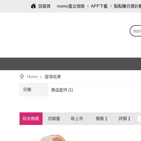
回首頁
momo富立保險
APP下載
點點賺分潤計
ap
Home
搜尋結果
分類
飾品配件
(
1
)
綜合推薦
月銷量
新上市
價格
評價