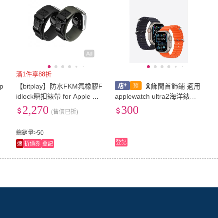
Ad
滿1件享88折
p
【bitplay】防水FKM氟橡膠F
🎗飾間首飾鋪 適用
idlock瞬扣錶帶 for Apple Wa
applewatch ultra2海洋錶帶i
tch Ultra/46-44 mm (智慧穿
watch9蘋果S10手錶S9矽膠
2,270
300
(售價已折)
4
戴/運動)
錶帶配飾
總銷量>50
登記
速
折價券
登記