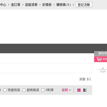
中心
查訂單
追蹤清單
折價券
購物車
登記活動
(
0
)
購物車
TOP
頁數
1
/
1
券
快速到貨
超商取貨
0利率
展開
棋
條
品有量
有影片
電視購物
盤
列
到付款
超商付款
5
式
式
以上
1
及以上