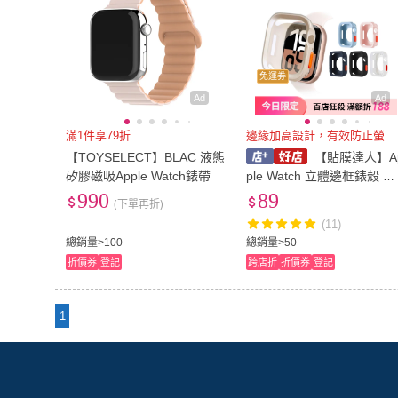
免運券
Ad
Ad
滿1件享79折
邊緣加高設計，有效防止螢幕損傷
【TOYSELECT】BLAC 液態
【貼膜達人】A
矽膠磁吸Apple Watch錶帶
ple Watch 立體邊框錶殼 矽
膠軟殼 手錶保護殼 防摔殼
990
89
(下單再折)
適用S11 S10 46 45 44 42 
(11)
0mm
總銷量>100
總銷量>50
折價券
登記
跨店折
折價券
登記
1