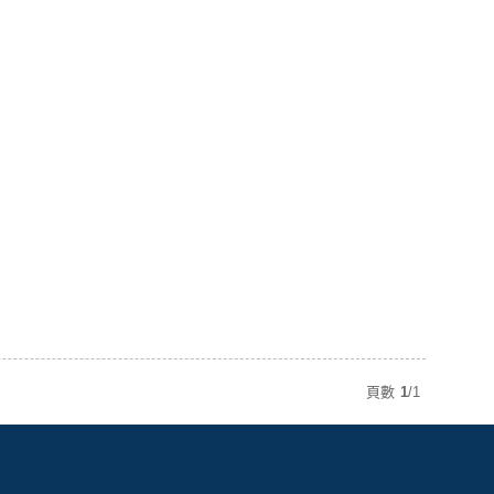
頁數
1
/
1