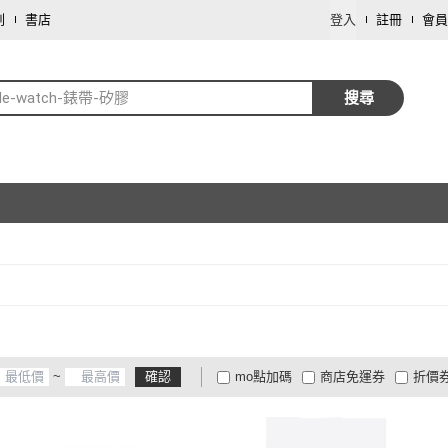
劃
書店
登入
註冊
會員
ple-watch-錶帶-矽膠
搜尋
~
確認
mo點加碼
商店免運券
折價
大家電安心配
大家電快配
商
低溫宅配
定期配/分次配
貨
4
及以上
3
及以上
2
及