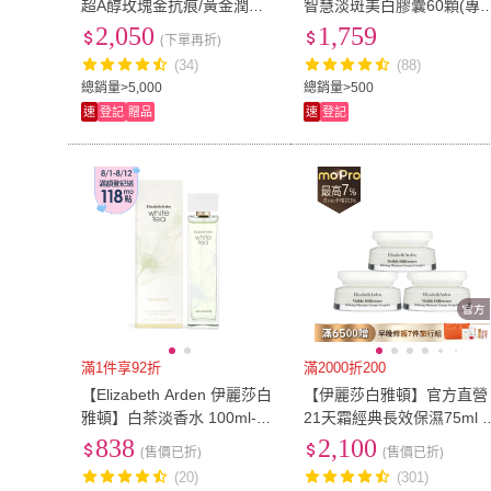
超A醇玫瑰金抗痕/黃金潤澤/
智慧淡斑美白膠囊60顆(專
輕感平衡 膠囊精華30顆 任選
公司貨)
2,050
1,759
(下單再折)
2入
(34)
(88)
總銷量>5,000
總銷量>500
速
登記
贈品
速
登記
滿1件享92折
滿2000折200
【Elizabeth Arden 伊麗莎白
【伊麗莎白雅頓】官方直營
雅頓】白茶淡香水 100ml-ED
21天霜經典長效保濕75ml 
T-新版
入組(乳霜/保濕)
838
2,100
(售價已折)
(售價已折)
(20)
(301)