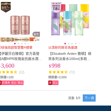
10倍強效超智慧雙A精華
以清新的綠茶為基調
【伊麗莎白雅頓】官方直營
【Elizabeth Arden 雅頓】綠
超A醇HPR玫瑰金抗痕水潤霜
茶系列淡香水100ml(多款任
50ml 二入優惠組
選2入)
3,600
998
(12)
(72)
總銷量>100
總銷量>3,000
速
折價券
登記
贈品
速
登記
頁數
1
/
8
下一頁