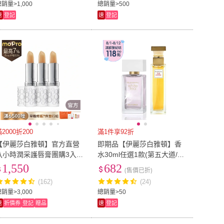
銷量>1,000
總銷量>500
速
登記
速
登記
2000折200
滿1件享92折
【伊麗莎白雅頓】官方直營
即期品【伊麗莎白雅頓】香
八小時潤采護唇膏團購3入組
水30ml任選1款(第五大道/白
(護唇膏/防曬)
茶粉紅蒼蘭-專櫃公司貨)
1,550
682
(售價已折)
(162)
(24)
銷量>3,000
總銷量>50
速
折價券
登記
贈品
速
登記