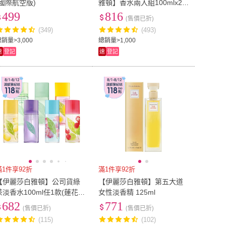
(國際航空版)
雅頓】香水兩入組100mlx2-
多款可選(綠茶/甜桃/含羞草/
499
816
(售價已折)
薰衣草/櫻花)
(349)
(493)
銷量>3,000
總銷量>1,000
速
登記
速
登記
滿1件享92折
滿1件享92折
【伊麗莎白雅頓】公司貨綠
【伊麗莎白雅頓】第五大道
茶淡香水100ml任1款(蓮花/
女性淡香精 125ml
薰衣草/荔枝萊姆/櫻花/小蒼
682
771
(售價已折)
(售價已折)
蘭)
(115)
(102)