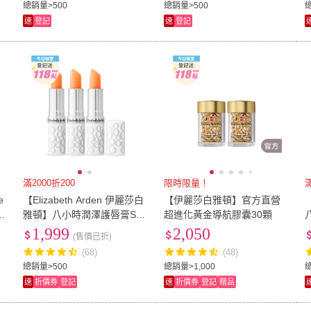
總銷量>500
總銷量>500
總
速
登記
速
登記
滿2000折200
限時限量！
滿
e
【Elizabeth Arden 伊麗莎白
【伊麗莎白雅頓】官方直營
櫃
雅頓】八小時潤澤護唇膏SP
超進化黃金導航膠囊30顆
F15(3.7gX3-專櫃公司貨)
1,999
2,050
(售價已折)
(68)
(48)
總銷量>500
總銷量>1,000
總
速
折價券
登記
速
折價券
登記
贈品