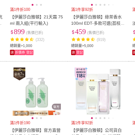
滿1件折100
滿1件享92折
抗
【伊麗莎白雅頓】21天霜 75
【伊麗莎白雅頓】綠茶香水
ml 兩入組(平行輸入)
100ml EDT-多款可選(荔枝萊
淡
姆/薰衣草/含羞草/柚子/櫻花/
D
899
459
(售價已折)
(售價已折)
綠茶蓮花)
(332)
(919)
總銷量>1,000
總銷量>5,000
總
速
折價券
登記
速
登記
滿1件折190
滿1件享92折
滿
【伊麗莎白雅頓】官方直營
【伊麗莎白雅頓】公司貨白