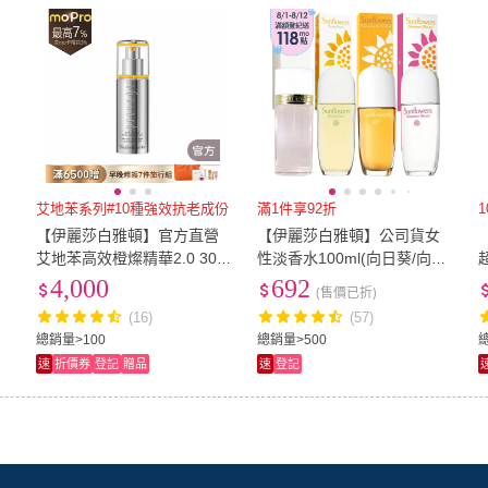
艾地苯系列#10種強效抗老成份
滿1件享92折
【伊麗莎白雅頓】官方直營
【伊麗莎白雅頓】公司貨女
艾地苯高效橙燦精華2.0 30m
性淡香水100ml(向日葵/向日
l(抗老/精華/緊致修護)
葵蜂蜜/真愛/夏日盛放)
4,000
692
(售價已折)
(16)
(57)
總銷量>100
總銷量>500
速
折價券
登記
贈品
速
登記