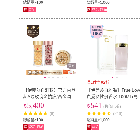
總銷量>100
總銷量>5,000
速
登記
速
登記
贈品
滿1件享92折
【伊麗莎白雅頓】官方直營
【伊麗莎白雅頓】True Lov
超A醇玫瑰金抗痕/黃金潤澤/
真愛女性淡香水 100ML(專
輕感平衡 膠囊精華60顆 任選
公司貨)
5,400
541
(售價已折)
二入
(9)
(246)
總銷量>100
總銷量>1,000
速
登記
贈品
速
登記