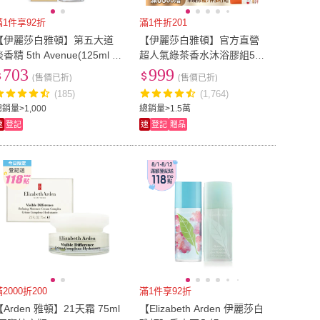
滿1件享92折
滿1件折201
【伊麗莎白雅頓】第五大道
【伊麗莎白雅頓】官方直營
香精 5th Avenue(125ml E
超人氣綠茶香水沐浴膠組500
P)
ml 3入(沐浴乳/沐浴膠)
703
999
(售價已折)
(售價已折)
(185)
(1,764)
銷量>1,000
總銷量>1.5萬
速
登記
速
登記
贈品
2000折200
滿1件享92折
【Arden 雅頓】21天霜 75ml
【Elizabeth Arden 伊麗莎白