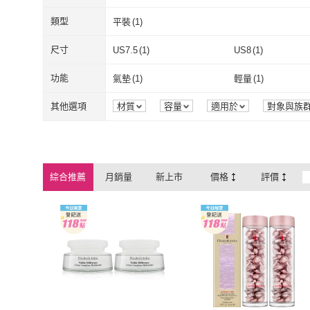
伊麗莎白雅頓
(
189
)
Michael Kors
(
ALDO
(
1
)
類型
平裝
(
1
)
ALDO
(
1
)
平裝
(
1
)
尺寸
US7.5
(
1
)
US8
(
1
)
US7.5
(
1
)
US8
(
1
)
25cm
(
1
)
25.5cm
(
1
)
功能
氣墊
(
1
)
輕量
(
1
)
25cm
(
1
)
25.5cm
(
1
)
EU40
(
1
)
EU41
(
1
)
氣墊
(
1
)
輕量
(
1
)
其他選項
材質
容量
適用於
對象與族
包裝組合
濃度
商品來源
EU40
(
1
)
EU41
(
1
)
寬120cm-149cm
(
1
)
寬120cm-149cm
(
1
)
綜合推薦
月銷量
新上市
價格
評價