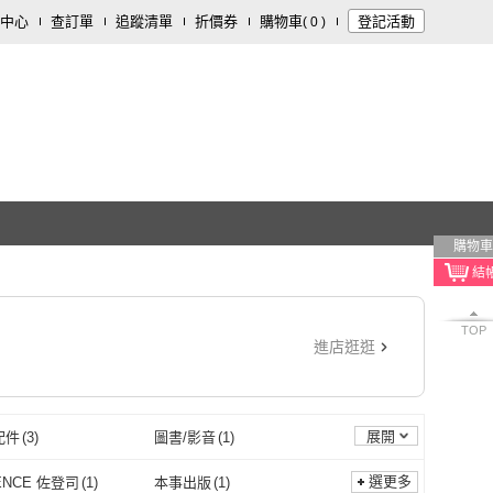
中心
查訂單
追蹤清單
折價券
購物車
登記活動
(
0
)
購物車
TOP
進店逛逛
展開
配件
(
3
)
圖書/影音
(
1
)
選更多
ENCE 佐登司
(
1
)
本事出版
(
1
)