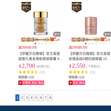
滿2000折200
滿2000折200
【伊麗莎白雅頓】官方直營
【伊麗莎白雅頓】官方直營
超進化黃金導航眼部膠囊 60
玫瑰金超A醇抗痕眼霜 15ml
顆(眼膠/緊緻/敏感肌)
(26年新上市)
2,700
2,550
(售價已折)
(下單再折)
(39)
(14)
總銷量>100
總銷量>100
速
折價券
登記
贈品
速
登記
贈品
1
2
3
4
5
6
7
8