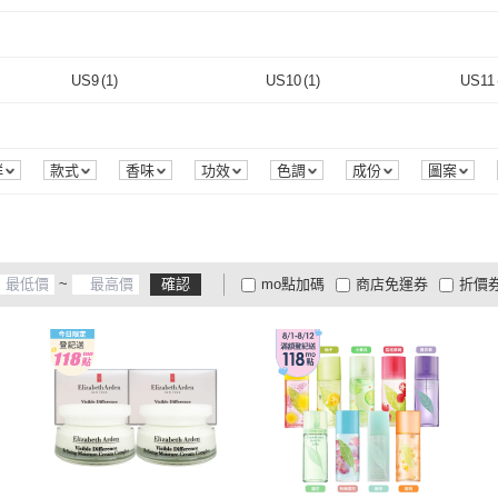
取消
6
)
Jaanlife
(
5
)
FOSSIL
(
3
)
取消
US9
(
1
)
US10
(
1
)
US11
取消
US9
(
1
)
US10
(
1
)
26.5cm
(
1
)
27cm
(
1
)
28cm
26.5cm
(
1
)
27cm
(
1
)
EU42
(
1
)
EU43
(
1
)
EU44
群
款式
香味
功效
色調
成份
圖案
EU42
(
1
)
EU43
(
1
)
~
確認
mo點加碼
商店免運券
折價
大家電安心配
大家電快配
商
低溫宅配
定期配/分次配
貨
4
及以上
3
及以上
2
及