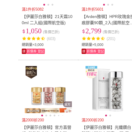
滿1件折5082
滿1件折5601
【伊麗莎白雅頓】21天霜10
【Arden雅頓】HPR玫瑰金
0ml 二入組(國際航空版)
痕膠囊90顆_2入(國際航空
版)
1,050
2,799
(售價已折)
(售價已折)
(603)
(201)
總銷量>3,000
總銷量>5,000
速
折價券
登記
速
折價券
登記
滿2000折200
滿2000折200
【伊麗莎白雅頓】官方直營
【伊麗莎白雅頓】光纖鑽白