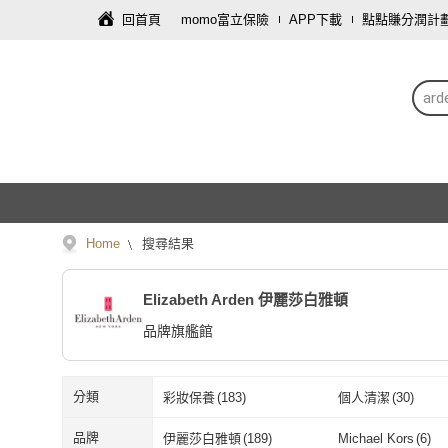
回首頁
momo富立保險
APP下載
點點賺分潤計
ard
Home
搜尋結果
Elizabeth Arden 伊麗莎白雅頓
品牌旗艦館
分類
彩妝保養
(
183
)
個人清潔
(
30
)
傢俱
(
1
)
品牌
伊麗莎白雅頓
(
189
)
Michael Kors
(
6
)