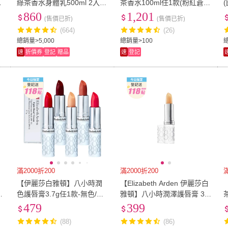
櫃
綠茶香水身體乳500ml 2入組
茶香水100ml任1款(粉紅蒼
(香氛/乳液)
蘭/野玫瑰/花樣甜菊/野薑花-
860
1,201
(售價已折)
(售價已折)
專櫃公司貨)
(664)
(26)
總銷量>5,000
總銷量>100
總
速
折價券
登記
贈品
速
登記
滿2000折200
滿2000折200
【伊麗莎白雅頓】八小時潤
【Elizabeth Arden 伊麗莎白
3
色護唇膏3.7g任1款-無色/櫻
雅頓】八小時潤澤護唇膏 3.7
桃粉/莓果紅/蜂蜜棕(專櫃公
g(國際航空版)
479
399
司貨)
(88)
(86)