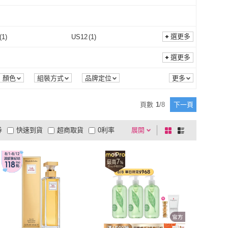
ZODENCE 佐登司
(
1
)
本事出版
(
1
)
選更多
(
1
)
US12
(
1
)
US11
(
1
)
US12
(
1
)
(
1
)
28.5cm
(
1
)
選更多
28cm
(
1
)
28.5cm
(
1
)
(
1
)
EU45
(
1
)
顏色
組裝方式
品牌定位
EU44
(
1
)
EU45
(
1
)
頁數
1
/
8
下一頁
券
快速到貨
超商取貨
0利率
展開
棋
條
品有量
有影片
電視購物
盤
列
到付款
超商付款
5
式
式
以上
1
及以上