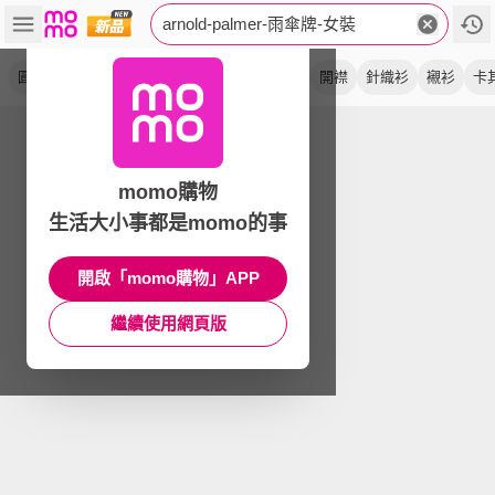
arnold-palmer-雨傘牌-女裝
圓領
藏青色
大學 t
長袖
提織
白色
開襟
針織衫
襯衫
卡
momo購物
生活大小事都是momo的事
開啟「momo購物」APP
繼續使用網頁版