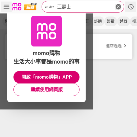
asics-亞瑟士
慢跑鞋
支撐
緩震
運動鞋
黑銀
休閒鞋
舒適
輕量
越野
排
asics 亞瑟士
進店逛逛
品牌旗艦店
momo購物
生活大小事都是momo的事
開啟「momo購物」APP
繼續使用網頁版