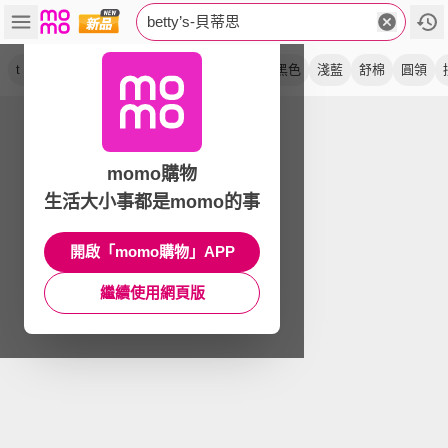
betty’s-貝蒂思
t shirt
上衣
短袖
拼接
條紋
紫色
黑色
淺藍
舒棉
圓領
momo購物
生活大小事都是momo的事
開啟「momo購物」APP
繼續使用網頁版