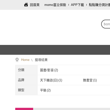
回首頁
momo富立保險
APP下載
點點賺分潤計
bon
Home
搜尋結果
分類
圖書/影音
(
2
)
品牌
天下雜誌(日)
(
1
)
雅書堂
(
1
)
天下雜誌(日)
(
1
)
雅書堂
(
1
)
類型
平裝
(
2
)
平裝
(
2
)