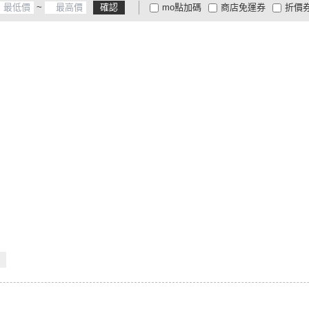
~
確認
mo點加碼
商店免運券
折價
大家電安心配
大家電快配
商
低溫宅配
定期配/分次配
貨
4
及以上
3
及以上
2
及