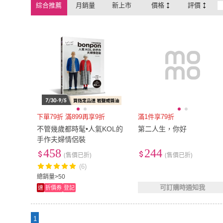
綜合推薦
月銷量
新上市
價格
評價
下單79折 滿899再享9折
滿1件享79折
不管幾歲都時髦•人氣KOL的
第二人生，你好
手作夫婦情侶裝
458
244
(售價已折)
(售價已折)
(6)
總銷量>50
可訂購時通知我
速
折價券
登記
1