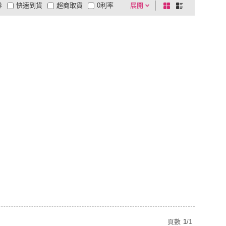
券
快速到貨
超商取貨
0利率
展開
棋
條
品有量
有影片
電視購物
盤
列
到付款
超商付款
5
式
式
以上
1
及以上
頁數
1
/
1