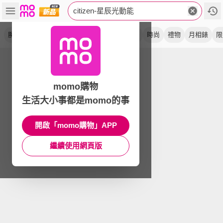
citizen-星辰光動能
腕錶
手錶
鈦金屬
計時
電波
xc系列
時尚
禮物
月相錶
限
momo購物
生活大小事都是momo的事
開啟「momo購物」APP
繼續使用網頁版