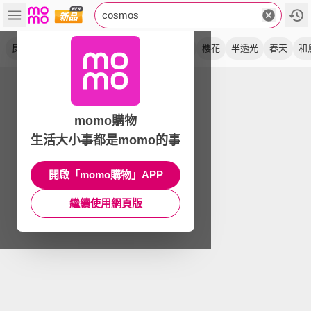
cosmos
長門簾
短門簾
中門簾
富士山
貓頭鷹
櫻花
半透光
春天
和
momo購物
生活大小事都是momo的事
開啟「momo購物」APP
繼續使用網頁版