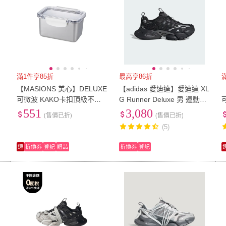
滿1件享85折
最高享86折
【MASIONS 美心】DELUXE
【adidas 愛迪達】愛迪達 XL
防
可微波 KAKO卡扣頂級不鏽
G Runner Deluxe 男 運動休
鋼密封防漏保鮮盒(800ml)
閒鞋 舒適 黑 銀(IH0070)
551
3,080
(售價已折)
(售價已折)
(5)
速
折價券
登記
贈品
折價券
登記