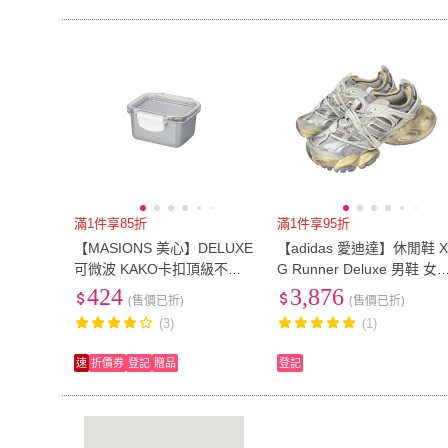
滿1件享85折
滿1件享95折
【MASIONS 美心】DELUXE
【adidas 愛迪達】休閒鞋 X
可微波 KAKO卡扣頂級不鏽
G Runner Deluxe 男鞋 女
鋼密封防漏保鮮盒(400ml)
做舊 厚底 灰 JR9631
424
3,876
(售價已折)
(售價已折)
(3)
(1)
速
折價券
登記
贈品
登記