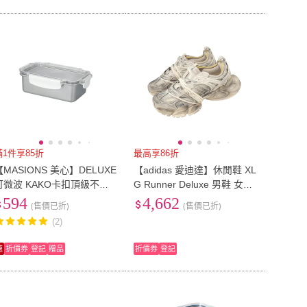
滿1件享85折
最高享86折
【MASIONS 美心】DELUXE
【adidas 愛迪達】休閒鞋 XL
可微波 KAKO卡扣頂級不鏽
G Runner Deluxe 男鞋 女鞋
鋼密封防漏保鮮盒(1000ml)
米 做舊 厚底 JR9632
594
4,662
(售價已折)
(售價已折)
(2)
速
折價券
登記
贈品
折價券
登記