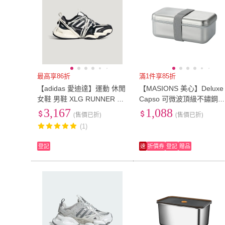
最高享86折
滿1件享85折
【adidas 愛迪達】運動 休閒
【MASIONS 美心】Deluxe
女鞋 男鞋 XLG RUNNER DE
Capso 可微波頂級不鏽鋼
LUXE 2.0 (KZ7200)
漏分層分隔保鮮便當盒(950
3,167
1,088
(售價已折)
(售價已折)
ml)
(1)
登記
速
折價券
登記
贈品