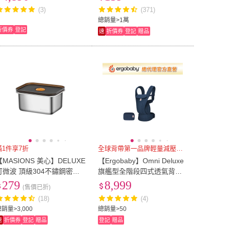
清爽橙花)
(3)
(371)
21吋
(
5
)
24吋
(
1
)
大3.5尺
(
9
)
雙人
(
7
)
總銷量>1萬
折價券
登記
速
折價券
登記
贈品
單人加大3.5尺
(
9
)
雙人
(
7
)
滿1件享7折
全球背帶第一品牌輕量減壓超透氣
【MASIONS 美心】DELUXE
【Ergobaby】Omni Deluxe
可微波 頂級304不鏽鋼密封
旗艦型全階段四式透氣背帶
防漏保鮮盒(400ml)
(嬰兒背巾 新生兒揹帶 嬰兒
279
8,999
(售價已折)
背帶)
(18)
(4)
銷量>3,000
總銷量>50
速
折價券
登記
贈品
登記
贈品