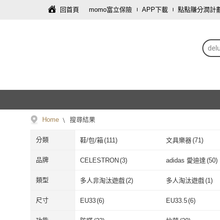
回首頁
momo富立保險
APP下載
點點賺分潤計
del
Home
搜尋結果
分類
鞋/包/箱
(
111
)
文具樂器
(
71
)
母嬰/童
(
20
)
手機
(
16
)
品牌
CELESTRON
(
3
)
adidas 愛迪達
(
50
)
家庭清潔/紙品
(
4
)
運動用品/器材
(
4
)
CELESTRON
(
3
)
adidas 愛迪達
Micro
(
15
)
SONY 索尼
(
31
)
類型
多人非淘汰遊戲
(
2
)
多人淘汰遊戲
(
1
)
保健食品/用品
(
1
)
生鮮低溫食品
(
1
)
Micro
(
15
)
SONY 索尼
(
3
和誼創新
(
3
)
VICTORINOX 瑞
多人非淘汰遊戲
(
2
)
多人淘汰遊戲
運氣遊戲
(
3
)
家庭遊戲
(
2
)
尺寸
EU33
(
6
)
EU33.5
(
6
)
和誼創新
(
3
)
VICTORINO
Gregory
(
4
)
台畜
(
1
)
運氣遊戲
(
3
)
家庭遊戲
(
2
)
運動/賽車/格鬥
(
7
)
策略模擬/養成
(
12
)
EU33
(
6
)
EU33.5
(
6
)