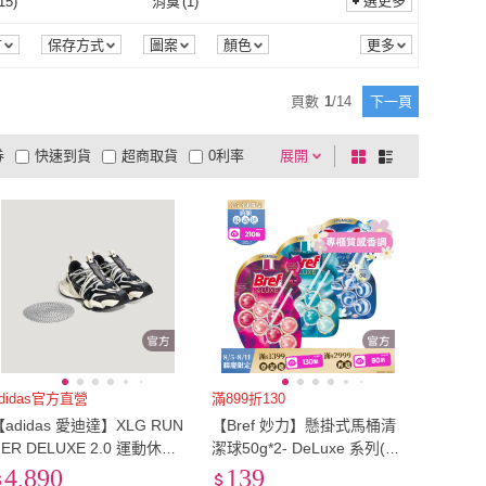
(
13
)
EU38.5
(
9
)
選更多
15
)
消臭
(
1
)
Bref 妙力
(
1
)
MSR
(
6
)
ba
(
1
)
北星
(
1
)
平裝
(
15
)
110V
(
4
)
組
(
2
)
USB
(
1
)
EU38
(
13
)
EU38.5
(
9
)
(
13
)
EU41.5
(
8
)
快乾
(
15
)
消臭
(
1
)
排汗
(
15
)
耐熱100℃以上
(
20
)
言
保存方式
圖案
顏色
Waboba
(
1
)
北星
(
1
)
AHA 山葉
(
2
)
EXPED
(
1
)
刀具組
(
2
)
USB
(
1
)
1
)
可拆型
(
1
)
EU41
(
13
)
EU41.5
(
8
)
(
13
)
EU44.5
(
8
)
吸濕排汗
(
15
)
耐熱100℃以上
(
20
)
氣孔
(
19
)
輕量
(
7
)
頁數
1
/
14
下一頁
YAMAHA 山葉
(
2
)
EXPED
(
1
)
om 怡倫家居
(
4
)
木馬文化
(
3
)
無線
(
1
)
可拆型
(
1
)
能型
(
1
)
機械式
(
1
)
EU44
(
13
)
EU44.5
(
8
)
(
9
)
EU47.5
(
6
)
有透氣孔
(
19
)
輕量
(
7
)
擊
(
1
)
輕量化
(
1
)
券
快速到貨
超商取貨
0利率
展開
棋
條
iloom 怡倫家居
(
4
)
木馬文化
(
3
)
出版
(
1
)
雅書堂
(
2
)
多功能型
(
1
)
機械式
(
1
)
EU47
(
9
)
EU47.5
(
6
)
(
2
)
21cm
(
6
)
耐衝擊
(
1
)
輕量化
(
1
)
1
)
便攜
(
1
)
品有量
有影片
電視購物
盤
列
到付款
超商付款
5
式
式
大寫出版
(
1
)
雅書堂
(
2
)
EU50
(
2
)
21cm
(
6
)
cm
(
14
)
24cm
(
14
)
防風
(
1
)
便攜
(
1
)
以上
1
及以上
23.5cm
(
14
)
24cm
(
14
)
cm
(
15
)
27cm
(
15
)
26.5cm
(
15
)
27cm
(
15
)
cm
(
9
)
30cm
(
9
)
29.5cm
(
9
)
30cm
(
9
)
13
)
US5.5
(
13
)
US5
(
13
)
US5.5
(
13
)
14
)
US8.5
(
14
)
adidas官方直營
滿899折130
【adidas 愛迪達】XLG RUN
【Bref 妙力】懸掛式馬桶清
US8
(
14
)
US8.5
(
14
)
(
13
)
US11.5
(
5
)
NER DELUXE 2.0 運動休閒
潔球50g*2- DeLuxe 系列(新
鞋 老爹鞋 男鞋/女鞋 KZ7200
口味_蜜桃百香/永恆紫羅蘭/
4,890
139
US11
(
13
)
US11.5
(
5
)
5
)
24吋
(
1
)