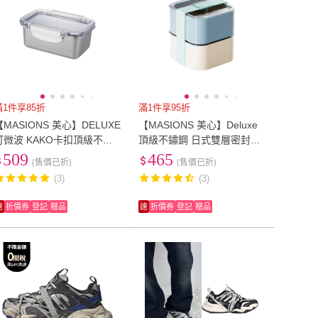
滿1件享85折
滿1件享95折
【MASIONS 美心】DELUXE
【MASIONS 美心】Deluxe
可微波 KAKO卡扣頂級不鏽
頂級不鏽鋼 日式雙層密封保
鋼密封防漏保鮮盒(600ml)
溫保鮮盒便當盒(分層300ml+
509
465
(售價已折)
(售價已折)
300ml)
(3)
(3)
速
折價券
登記
贈品
速
折價券
登記
贈品