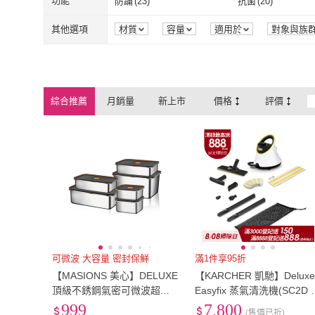
EU36
(
9
)
EU36.5
(
8
)
功能
防蹣
(
23
)
抗菌
(
20
)
Gregory
(
4
)
台畜
(
1
)
ELK_DESIGN
(
1
)
小光點
(
3
)
運動/賽車/格鬥
(
7
)
策略模擬/養成
數位序號
(
4
)
中音
(
2
)
EU36
(
9
)
EU36.5
(
8
)
EU39
(
13
)
EU39.5
(
7
)
防蹣
(
23
)
抗菌
(
20
)
透氣
(
27
)
防水
(
27
)
其他選項
材質
容量
適用於
對象與族
品牌定位
包裝組合
認證
荷
ELK_DESIGN
(
1
)
小光點
(
3
)
Kleenex 舒潔
(
1
)
ASUS 華碩
(
1
)
數位序號
(
4
)
中音
(
2
)
一般插頭式
(
1
)
12鍵
(
2
)
EU39
(
13
)
EU39.5
(
7
)
EU42
(
13
)
EU42.5
(
8
)
透氣
(
27
)
防水
(
27
)
密封
(
20
)
抽真空
(
1
)
Kleenex 舒潔
(
1
)
ASUS 華碩
(
1
YAKIMA
(
1
)
PARKER
(
2
)
一般插頭式
(
1
)
12鍵
(
2
)
四輪型
(
1
)
固體
(
1
)
EU42
(
13
)
EU42.5
(
8
)
EU45
(
10
)
EU45.5
(
8
)
密封
(
20
)
抽真空
(
1
)
彈力
(
4
)
耐磨
(
9
)
綜合推薦
月銷量
新上市
價格
評價
YAKIMA
(
1
)
PARKER
(
2
)
台灣東販
(
1
)
博碩文化
(
1
)
四輪型
(
1
)
固體
(
1
)
指針式
(
1
)
鋰電池
(
1
)
EU45
(
10
)
EU45.5
(
8
)
EU48
(
6
)
EU48.5
(
2
)
彈力
(
4
)
耐磨
(
9
)
高透光
(
1
)
無聲音
(
4
)
台灣東販
(
1
)
博碩文化
(
1
)
東立
(
1
)
Steam
(
4
)
指針式
(
1
)
鋰電池
(
1
)
EU48
(
6
)
EU48.5
(
2
)
21.5cm
(
6
)
22cm
(
9
)
高透光
(
1
)
無聲音
(
4
)
可收折
(
1
)
東立
(
1
)
Steam
(
4
)
21.5cm
(
6
)
22cm
(
9
)
24.5cm
(
12
)
25cm
(
15
)
可收折
(
1
)
24.5cm
(
12
)
25cm
(
15
)
27.5cm
(
15
)
28cm
(
15
)
27.5cm
(
15
)
28cm
(
15
)
30.5cm
(
5
)
31cm
(
2
)
30.5cm
(
5
)
31cm
(
2
)
US6
(
13
)
US6.5
(
13
)
可微波 大容量 密封保鮮
滿1件享95折
【MASIONS 美心】DELUXE
【KARCHER 凱馳】Delux
US6
(
13
)
US6.5
(
13
)
US9
(
14
)
US9.5
(
14
)
頂級不銹鋼氣密可微波超大
Easyfix 蒸氣清洗機(SC2D 1
容量保鮮盒6件組(電鍋/微波
513-409.0)
999
7,800
US9
(
14
)
US9.5
(
14
)
US12
(
5
)
US12.5
(
5
)
(售價已折)