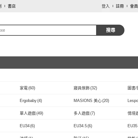
劃
書店
登入
註冊
會員
uxe
搜尋
家電
(
60
)
寢具傢飾
(
32
)
圖書/
取消
戶外用品
(
15
)
車類
(
7
)
資訊
Ergobaby
(
4
)
MASIONS 美心
(
20
)
Lespo
取消
數位內容
(
4
)
飾品配件
(
2
)
寵物
(
(
50
)
Ergobaby
(
4
)
MASIONS 美心
(
20
)
Fender
(
6
)
FPM MILANO
(
32
)
Vind
單人遊戲
(
49
)
多人遊戲
(
7
)
情境
修繕裝潢
(
1
)
影音
(
1
)
1
)
Fender
(
6
)
FPM MILANO
取消
(
32
)
士維氏
(
7
)
Nintendo 任天堂
(
20
)
EverSoft 寶貝墊
(
17
)
NUX
(
(
1
)
單人遊戲
(
49
)
多人遊戲
(
7
)
牌卡遊戲
(
1
)
動作/角色扮演
(
23
)
射擊/
EU34
(
6
)
EU34.5
(
6
)
EU35
X 瑞士維氏
(
7
)
Nintendo 任天堂
(
20
)
EverSoft 寶貝墊
(
17
)
Twelve South
(
2
)
LODGE
(
3
)
Bref
牌卡遊戲
(
1
)
動作/角色扮演
取消
(
23
)
實體光碟片
(
28
)
實體卡
(
13
)
平裝
(
EU34
(
6
)
EU34.5
(
6
)