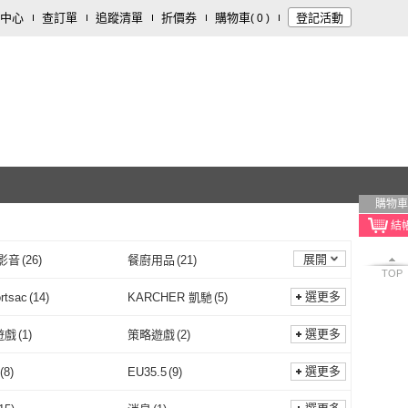
中心
查訂單
追蹤清單
折價券
購物車
登記活動
(
0
)
購物車
展開
影音
(
26
)
餐廚用品
(
21
)
TOP
電腦
(
4
)
傢俱
(
4
)
選更多
rtsac
(
14
)
KARCHER 凱馳
(
5
)
2
)
攝影器材
(
1
)
Lesportsac
(
14
)
KARCHER 凱馳
(
5
)
a 維達
(
2
)
GLOBBER 哥輪步
(
3
)
選更多
遊戲
(
1
)
策略遊戲
(
2
)
Vinda 維達
(
2
)
GLOBBER 哥輪步
(
3
)
10
)
FILA
(
5
)
情境遊戲
(
1
)
策略遊戲
(
2
)
冒險
(
7
)
恐怖/驚悚
(
2
)
選更多
(
8
)
EU35.5
(
9
)
NUX
(
10
)
FILA
(
5
)
 妙力
(
1
)
MSR
(
6
)
射擊/冒險
(
7
)
恐怖/驚悚
(
2
)
15
)
110V
(
4
)
EU35
(
8
)
EU35.5
(
9
)