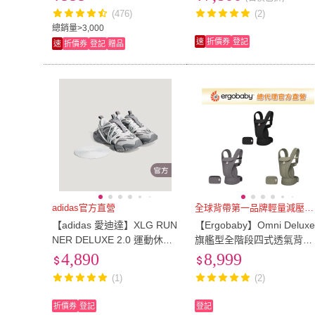
爐皆適用)
(476)
(2)
US12
(
5
)
US12.5
(
5
)
26吋
(
1
)
27吋
(
7
)
總銷量>3,000
速
折價券
登記
速
折價券
登記
贈品
26吋
(
1
)
27吋
(
7
)
雙人加大
(
4
)
雙人特大
(
5
)
雙人加大
(
4
)
雙人特大
(
5
)
adidas官方直營
全球背帶第一品牌輕量減壓超透氣
【adidas 愛迪達】XLG RUN
【Ergobaby】Omni Delux
NER DELUXE 2.0 運動休閒
旗艦型全階段四式透氣背帶
鞋 老爹鞋 男鞋/女鞋 LA6363
(嬰兒背巾 新生兒揹帶 嬰兒
4,890
8,999
背帶)
(1)
(2)
折價券
登記
登記