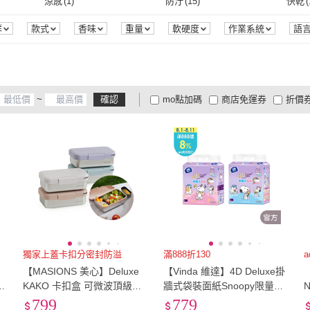
EU37
(
11
)
EU37.5
(
9
)
EU38
涼感
(
1
)
防汙
(
15
)
快乾
(
Twelve South
(
2
)
LODGE
(
3
)
FUNKO
(
7
)
新天鵝堡桌遊
(
6
)
Wabo
(
12
)
實體光碟片
(
28
)
實體卡
(
13
)
10孔
(
1
)
24孔
(
1
)
刀具
EU37
(
11
)
EU37.5
(
9
)
EU40
(
13
)
EU40.5
(
9
)
EU41
涼感
(
1
)
防汙
(
15
)
可水洗
(
23
)
防潑水
(
1
)
吸濕
群
款式
香味
重量
軟硬度
作業系統
語
重
保固期
效能
商品狀態
年份
商品來源
FUNKO
(
7
)
新天鵝堡桌遊
(
6
)
Metal-Slim
(
1
)
Travelon
(
1
)
YAM
10孔
(
1
)
24孔
(
1
)
手持式
(
2
)
有線
(
1
)
無線
(
EU40
(
13
)
EU40.5
(
9
)
EU43
(
11
)
EU43.5
(
8
)
EU44
可水洗
(
23
)
防潑水
(
1
)
可堆疊
(
20
)
可微波
(
20
)
有透
)
Metal-Slim
(
1
)
Travelon
(
1
)
海夫健康生活館
(
4
)
Rimowa
(
1
)
ilo
手持式
(
2
)
有線
(
1
)
一般型
(
1
)
主體
(
1
)
多功
EU43
(
11
)
EU43.5
(
8
)
EU46
(
9
)
EU46.5
(
6
)
EU47
可堆疊
(
20
)
可微波
(
20
)
吸震減壓
(
3
)
抗藍光
(
1
)
耐衝
~
確認
mo點加碼
商店免運券
折價
海夫健康生活館
(
4
)
Rimowa
(
1
)
瑞昇
(
3
)
奇幻基地
(
1
)
大寫
一般型
(
1
)
主體
(
1
)
EU46
(
9
)
EU46.5
(
6
)
EU49
(
2
)
EU49.5
(
2
)
EU50
吸震減壓
(
3
)
抗藍光
(
1
)
可水洗
(
1
)
人體工學型
(
1
)
防風
(
大家電安心配
大家電快配
商
低溫宅配
定期配/分次配
貨
瑞昇
(
3
)
奇幻基地
(
1
)
EU49
(
2
)
EU49.5
(
2
)
22.5cm
(
11
)
23cm
(
14
)
23.5
可水洗
(
1
)
人體工學型
(
1
)
4
及以上
3
及以上
2
及
22.5cm
(
11
)
23cm
(
14
)
25.5cm
(
13
)
26cm
(
15
)
26.5
25.5cm
(
13
)
26cm
(
15
)
28.5cm
(
13
)
29cm
(
13
)
29.5
28.5cm
(
13
)
29cm
(
13
)
US4
(
7
)
US4.5
(
9
)
US5
(
US4
(
7
)
US4.5
(
9
)
US7
(
13
)
US7.5
(
12
)
US8
(
獨家上蓋卡扣分密封防溢
滿888折130
e
【MASIONS 美心】Deluxe
【Vinda 維達】4D Deluxe掛
US7
(
13
)
US7.5
(
12
)
US10
(
14
)
US10.5
(
14
)
US11
.
KAKO 卡扣盒 可微波頂級不
牆式袋裝面紙Snoopy限量版
鏽鋼防漏分層分隔便當盒-四
16包裝(16x152s)(箱購)
799
779
US10
(
14
)
US10.5
(
14
)
US13
(
2
)
20吋
(
8
)
21吋
(