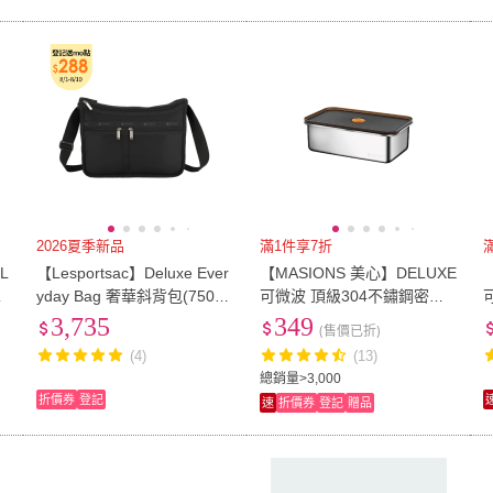
2026夏季新品
滿1件享7折
L
【Lesportsac】Deluxe Ever
【MASIONS 美心】DELUXE
鞋
yday Bag 奢華斜背包(7507)
可微波 頂級304不鏽鋼密封
永恒黑
防漏保鮮盒(1000ml)
3,735
349
(售價已折)
(4)
(13)
總銷量>3,000
折價券
登記
速
折價券
登記
贈品