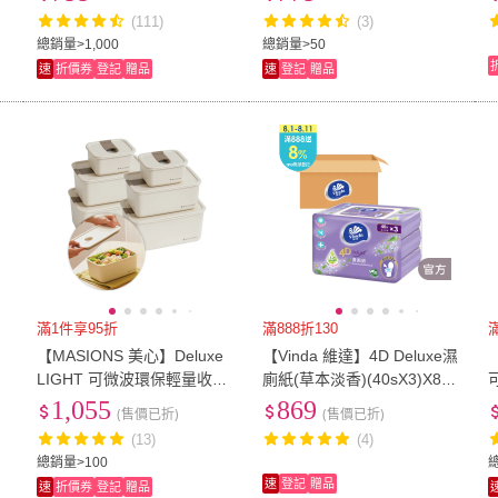
色選(950ml 附餐具)
(111)
(3)
US13
(
2
)
20吋
(
8
)
29吋以上
(
15
)
單人3尺
(
1
)
單人加
總銷量>1,000
總銷量>50
速
折價券
登記
贈品
速
登記
贈品
29吋以上
(
15
)
單人3尺
(
1
)
105mm
(
3
)
特殊規格
(
2
)
105mm
(
3
)
特殊規格
(
2
)
滿1件享95折
滿888折130
e
【MASIONS 美心】Deluxe
【Vinda 維達】4D Deluxe濕
LIGHT 可微波環保輕量收納
廁紙(草本淡香)(40sX3)X8
大容量保鮮盒2.1Lx2+1.28Lx
(箱購)
1,055
869
(售價已折)
(售價已折)
2+0.4Lx2(大容量環保6件組)
(13)
(4)
總銷量>100
總
速
登記
贈品
速
折價券
登記
贈品