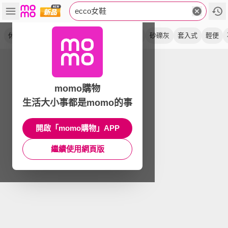
ecco女鞋
休閒鞋
皮革
冰白色
健步
黑色
防水
砂礫灰
套入式
輕便
momo購物
生活大小事都是momo的事
開啟「momo購物」APP
繼續使用網頁版