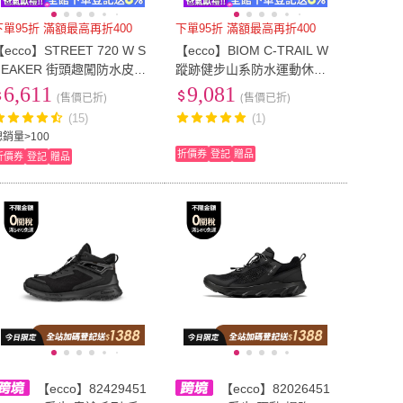
下單95折 滿額最高再折400
下單95折 滿額最高再折400
ecco】STREET 720 W S
【ecco】BIOM C-TRAIL W
NEAKER 街頭趣闖防水皮革
蹤跡健步山系防水運動休閒
休閒鞋 女鞋(白色 20971301
鞋 女鞋(冰白色 8033235041
6,611
9,081
(售價已折)
(售價已折)
07)
2)
(15)
(1)
總銷量>100
折價券
登記
贈品
折價券
登記
贈品
【ecco】82429451
【ecco】82026451