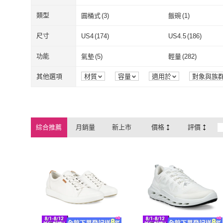
ecco
(
976
)
EHEIM 伊罕
(
類型
圓桶式
(
3
)
飯碗
(
1
)
圓桶式
(
3
)
飯碗
(
1
)
尺寸
US4
(
174
)
US4.5
(
186
)
US4
(
174
)
US4.5
(
186
)
US7
(
347
)
US7.5
(
332
)
功能
氣墊
(
5
)
輕量
(
282
)
US7
(
347
)
US7.5
(
332
)
US10
(
154
)
US10.5
(
142
)
氣墊
(
5
)
輕量
(
282
)
其他選項
材質
容量
適用於
對象與族
US10
(
154
)
US10.5
(
142
)
23cm
(
197
)
23.5cm
(
200
)
23cm
(
197
)
23.5cm
(
200
)
26cm
(
152
)
26.5cm
(
150
)
綜合推薦
月銷量
新上市
價格
評價
26cm
(
152
)
26.5cm
(
150
)
29cm
(
2
)
30cm
(
1
)
29cm
(
2
)
30cm
(
1
)
EU39
(
348
)
EU40
(
347
)
EU39
(
348
)
EU40
(
347
)
EU44
(
147
)
EU45
(
4
)
EU44
(
147
)
EU45
(
4
)