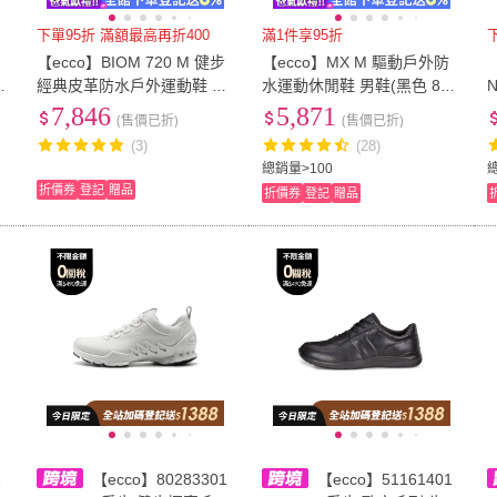
下單95折 滿額最高再折400
滿1件享95折
步
【ecco】BIOM 720 M 健步
【ecco】MX M 驅動戶外防
【
白
經典皮革防水戶外運動鞋 男
水運動休閒鞋 男鞋(黑色 820
鞋(黑色 85035451052)
19451052)
7,846
5,871
(售價已折)
(售價已折)
0
(3)
(28)
總銷量>100
折價券
登記
贈品
折價券
登記
贈品
1
【ecco】80283301
【ecco】51161401