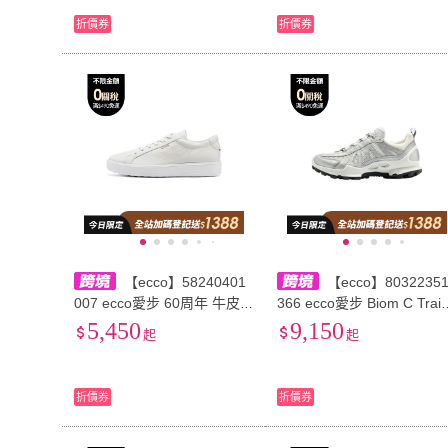
折價券
折價券
【ecco】58240401
【ecco】8032235
007 ecco愛步 60周年 牛皮
366 ecco愛步 Biom C Trail
革 經典簡約 低幫 板鞋 男款
舒適百搭 低幫 生活休閒鞋
5,450
9,150
起
起
白色
女款 白灰色
折價券
折價券