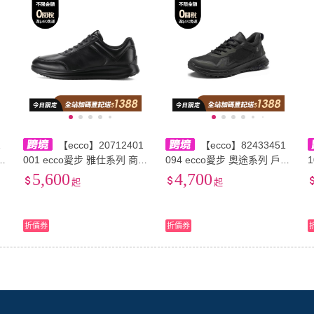
1
【ecco】20712401
【ecco】82433451
001 ecco愛步 雅仕系列 商務
094 ecco愛步 奧途系列 戶外
1
閒
舒適 牛皮 PU底 減震耐磨 低
簡約舒適時尚 耐磨 低幫 徒
5,600
4,700
起
起
幫 生活休閒鞋 男款 黑色
步鞋 男款 黑色
折價券
折價券