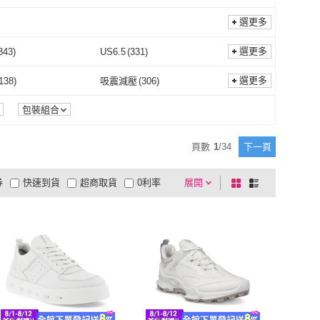
選更多
選更多
343
)
US6.5
(
331
)
US6
(
343
)
US6.5
(
331
)
349
)
US9.5
(
333
)
選更多
138
)
吸震減壓
(
306
)
US9
(
349
)
US9.5
(
333
)
(
1
)
22.5cm
(
197
)
耐磨
(
138
)
吸震減壓
(
306
)
包裝組合
22cm
(
1
)
22.5cm
(
197
)
(
345
)
25.5cm
(
176
)
頁數
1
/
34
下一頁
25cm
(
345
)
25.5cm
(
176
)
(
23
)
28.5cm
(
3
)
券
快速到貨
超商取貨
0利率
展開
棋
條
28cm
(
23
)
28.5cm
(
3
)
(
200
)
EU38
(
200
)
品有量
有影片
電視購物
盤
列
到付款
超商付款
5
式
式
EU37
(
200
)
EU38
(
200
)
(
150
)
EU43
(
150
)
以上
1
及以上
EU42
(
150
)
EU43
(
150
)