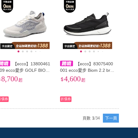
【ecco】13800461
【ecco】83075400
09 ecco愛步 GOLF BIOM
001 ecco愛步 Biom 2.2 brea
H5 拼接輕盈 低幫 高爾夫球
thru 時尚圓頭 透氣 低幫 生
8,700
4,600
起
起
鞋 男款 白藍色
活休閒鞋 男款 黑色
折價券
折價券
頁數
1
/
34
下一頁