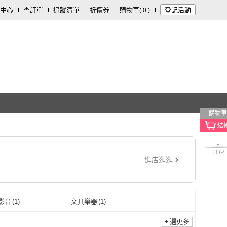
中心
查訂單
追蹤清單
折價券
購物車
登記活動
(
0
)
購物車
TOP
進店逛逛
影音
(
1
)
文具樂器
(
1
)
選更多