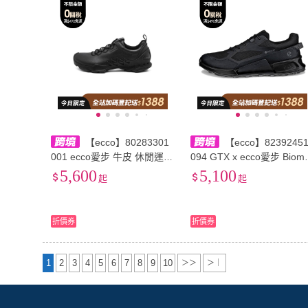
【ecco】80283301
【ecco】8239245
001 ecco愛步 牛皮 休閒運動
094 GTX x ecco愛步 Biom
舒適透氣 包裹性 低幫 徒步
2.1 舒適時尚 低幫 生活休
5,600
5,100
起
起
鞋 女款 黑色
鞋 男款 黑色
折價券
折價券
1
2
3
4
5
6
7
8
9
10
＞＞
＞｜