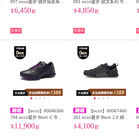
O
007 ecco愛步 健步探索系列
001 ecco愛步 歐文系列 牛皮
活
皮面 復古戶外 防滑耐磨 低
革 防水百搭商務 休閒鞋 男
6,450
4,850
起
起
幫 徒步鞋 女款 白色
款 黑色
折價券
折價券
1
【ecco】80046356
【ecco】80067460
C
784 ecco愛步 Biom C 牛皮
281 ecco愛步 Biom 2.0 網布
0
氣
越野健步 舒適時尚 低幫 徒
舒適 耐磨透氣 低幫 生活休
11,900
4,100
起
起
步鞋 女款 黑紫色
閒鞋 男款 黑色