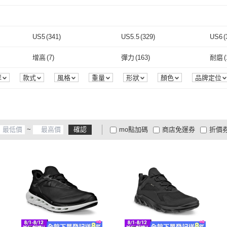
取消
4
)
Snow Peak
(
4
)
吉來家
(
4
)
取消
US5
(
341
)
US5.5
(
329
)
US6
(
取消
US5
(
341
)
US5.5
(
329
)
US8
(
350
)
US8.5
(
334
)
US9
(
增高
(
7
)
彈力
(
163
)
耐磨
(
US8
(
350
)
US8.5
(
334
)
US11
(
15
)
US11.5
(
15
)
22cm
增高
(
7
)
彈力
(
163
)
群
款式
風格
重量
形狀
顏色
品牌定位
US11
(
15
)
US11.5
(
15
)
24cm
(
200
)
24.5cm
(
331
)
25cm
24cm
(
200
)
24.5cm
(
331
)
27cm
(
152
)
27.5cm
(
151
)
28cm
~
確認
mo點加碼
商店免運券
折價
27cm
(
152
)
27.5cm
(
151
)
EU35
(
198
)
EU36
(
197
)
EU37
大家電安心配
大家電快配
商
低溫宅配
定期配/分次配
貨
EU35
(
198
)
EU36
(
197
)
EU40.5
(
2
)
EU41
(
150
)
EU42
4
及以上
3
及以上
2
及
EU40.5
(
2
)
EU41
(
150
)
26cm~29cm
(
2
)
26cm~29cm
(
2
)