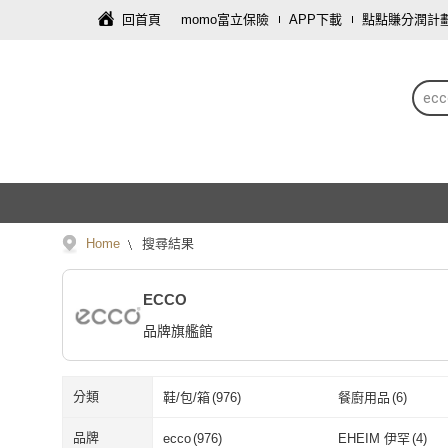
回首頁
momo富立保險
APP下載
點點賺分潤計
ecc
Home
搜尋結果
ECCO
品牌旗艦館
分類
鞋/包/箱
(
976
)
餐廚用品
(
6
)
品牌
ecco
(
976
)
EHEIM 伊罕
(
4
)