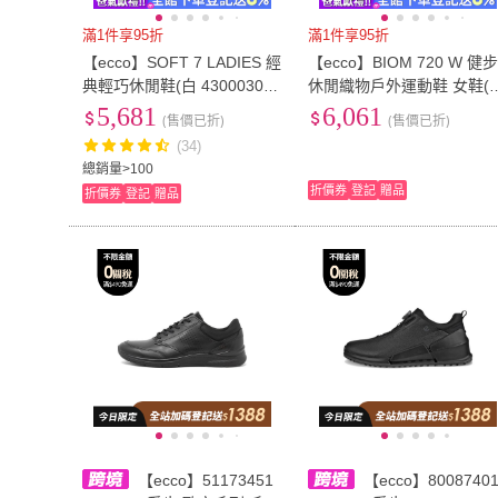
滿1件享95折
滿1件享95折
【ecco】SOFT 7 LADIES 經
【ecco】BIOM 720 W 健
典輕巧休閒鞋(白 430003010
休閒織物戶外運動鞋 女鞋(
07)
色 85031351969)
5,681
6,061
(售價已折)
(售價已折)
(34)
總銷量>100
折價券
登記
贈品
折價券
登記
贈品
【ecco】51173451
【ecco】8008740