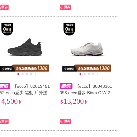
折價券
折價券
【ecco】82019451
【ecco】80043361
052 ecco愛步 驅動 戶外透氣
093 ecco愛步 Biom C W 25
防滑防水 低幫 生活休閒鞋
秋舒適簡約時尚戶外 低幫 健
4,500
13,200
起
起
男款 黑色
步鞋 女款 白色/薰衣草紫800
433
折價券
折價券