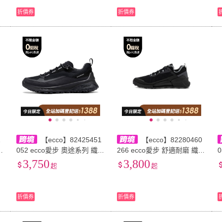
折價券
折價券
1
【ecco】82425451
【ecco】82280460
052 ecco愛步 奧途系列 織物
266 ecco愛步 舒適耐磨 織物
舒適戶外 低幫 生活休閒鞋
時尚簡約 包裹性 低幫 運動
3,750
3,800
起
起
男款 黑色
休閒鞋 男款
折價券
折價券