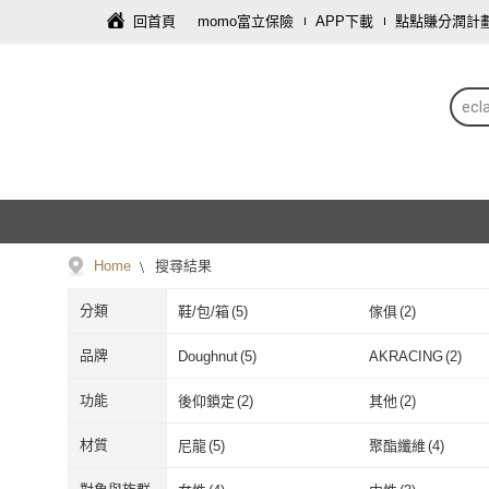
回首頁
momo富立保險
APP下載
點點賺分潤計
ecla
Home
搜尋結果
分類
鞋/包/箱
(
5
)
傢俱
(
2
)
品牌
Doughnut
(
5
)
AKRACING
(
2
)
Doughnut
(
5
)
AKRACING
(
2
功能
後仰鎖定
(
2
)
其他
(
2
)
後仰鎖定
(
2
)
其他
(
2
)
材質
尼龍
(
5
)
聚酯纖維
(
4
)
尼龍
(
5
)
聚酯纖維
(
4
)