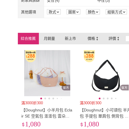
對象與族群
女性
(
4
)
中性
(
3
)
女性
(
4
)
中性
(
3
)
其他選項
款式
圖案
顏色
組裝方式
綜合推薦
月銷量
新上市
價格
評價
滿3000折300
滿3000折300
【Doughnut】小半月包 Ecla
【Doughnut】小可頌包 半
ir SE 空氣包 澎澎包 雲朵包
包 手提包 單肩包 側背包 防
防潑水(素面多色)
潑水 Eclair SE - 黑(超大容
1,080
1,080
防潑水 速)