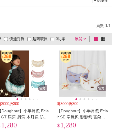
選更多
頁數
1
/
1
券
快速到貨
超商取貨
0利率
展開
棋
條
品有量
有影片
電視購物
盤
列
到付款
超商付款
5
式
式
以上
1
及以上
3000折300
滿3000折300
【Doughnut】小半月包 Ecla
【Doughnut】小半月包 Ecla
ir GT 肩背 斜背 木耳邊 防潑
ir SE 空氣包 澎澎包 雲朵包
水(素面多色)
防潑水(撞色多色)
1,280
1,280