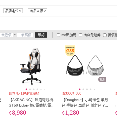
品牌定位
商品來源
~
確認
mo點加碼
商店免運券
折價
大家電安心配
大家電快配
商
低溫宅配
定期配/分次配
貨
4
及以上
3
及以上
2
及
世界No.1超跑電競椅
滿3000折300
滿
月
【AKRACING】超跑電競椅-
【Doughnut】小可頌包 半月
GT59 Eclair-橘(/電競椅/電腦
包 手提包 單肩包 側背包 Y3
量
椅)
K Eclair NES
8,980
1,280