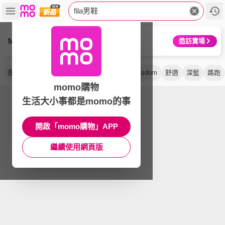
fila男鞋
MIZUNO 美津濃
造訪賣場
運動鞋
慢跑鞋
老爹鞋
休閒鞋
緩震
isdom
舒適
深藍
路跑
momo購物
生活大小事都是momo的事
開啟「momo購物」APP
繼續使用網頁版