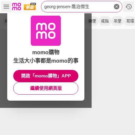
georg-jensen-喬治傑生
純銀
項鍊
mercy
銀飾
daisy
reflect
鍊墜
戒指
吊墜
耳環
momo購物
生活大小事都是momo的事
開啟「momo購物」APP
繼續使用網頁版