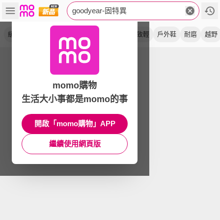
goodyear-固特異
緩震
防踢撞
運動鞋
洞洞鞋
輕量
極致輕
戶外鞋
耐磨
越野
momo購物
生活大小事都是momo的事
開啟「momo購物」APP
繼續使用網頁版