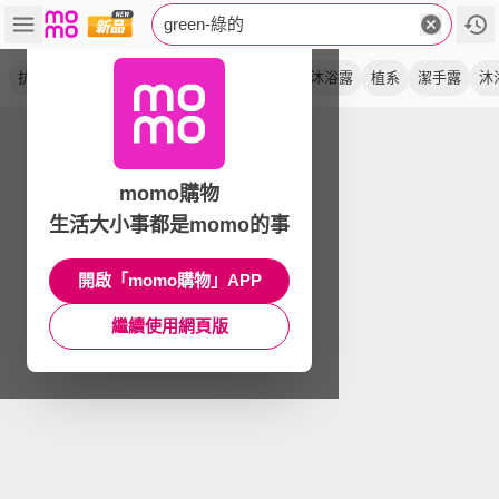
green-綠的
抗菌
加侖桶
植物系
潔手乳
洗手乳
沐浴露
植系
潔手露
沐
momo購物
生活大小事都是momo的事
開啟「momo購物」APP
繼續使用網頁版