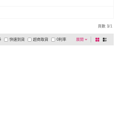
頁數
1
/
1
券
快速到貨
超商取貨
0利率
展開
棋
條
品有量
有影片
電視購物
盤
列
到付款
超商付款
5
式
式
以上
1
及以上