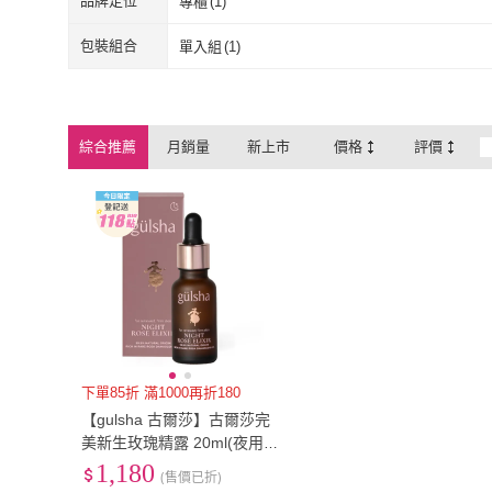
品牌定位
專櫃
(
1
)
專櫃
(
1
)
包裝組合
單入組
(
1
)
單入組
(
1
)
綜合推薦
月銷量
新上市
價格
評價
下單85折 滿1000再折180
【gulsha 古爾莎】古爾莎完
美新生玫瑰精露 20ml(夜用
精華液、玫瑰精油結合玻尿
1,180
(售價已折)
酸的美容油、保養油、按摩