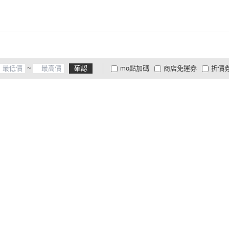
取消
~
確認
mo點加碼
商店免運券
折價
大家電安心配
大家電快配
商
低溫宅配
定期配/分次配
貨
4
及以上
3
及以上
2
及