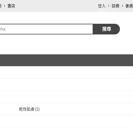
劃
書店
登入
註冊
會員
sha
搜尋
取消
取消
乾性肌膚
(
1
)
取消
乾性肌膚
(
1
)
取消