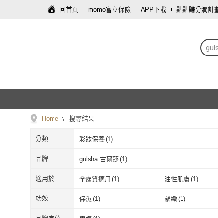
回首頁
momo富立保險
APP下載
點點賺分潤計
gul
Home
搜尋結果
分類
彩妝保養
(
1
)
品牌
gulsha 古爾莎
(
1
)
gulsha 古爾莎
(
1
)
適用於
全膚質適用
(
1
)
油性肌膚
(
1
)
全膚質適用
(
1
)
油性肌膚
(
1
)
功效
保濕
(
1
)
緊緻
(
1
)
保濕
(
1
)
緊緻
(
1
)