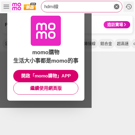
hdmi線
PX 大通
造訪賣場
公對公
傳輸線
高畫質
認證線
影音
轉接線
鋁合金
超高速
momo購物
生活大小事都是momo的事
開啟「momo購物」APP
繼續使用網頁版