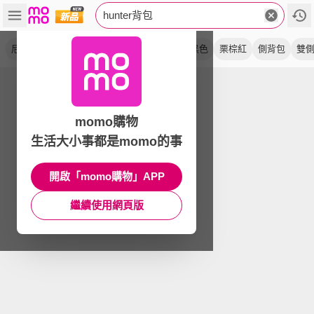
hunter背包
尼龍
後背包
travel
斜背包
上開扣
黑色
栗棕紅
側背包
雙
momo購物
生活大小事都是momo的事
開啟「momo購物」APP
繼續使用網頁版