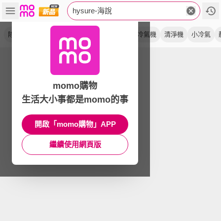
hysure-海說
除濕機
冷風扇
水冷扇
除溼機
殺菌
冷氣機
清淨機
小冷氣
momo購物
生活大小事都是momo的事
開啟「momo購物」APP
繼續使用網頁版