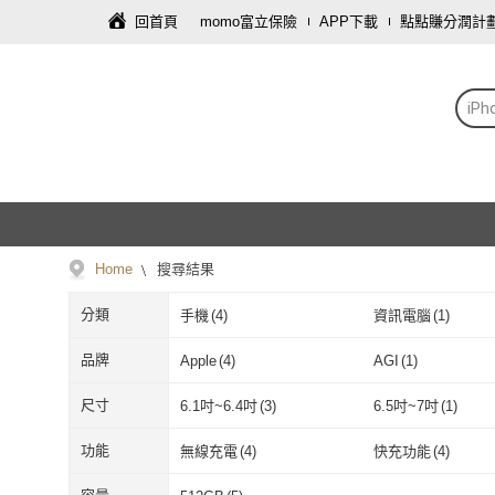
回首頁
momo富立保險
APP下載
點點賺分潤計
iPh
Home
搜尋結果
分類
手機
(
4
)
資訊電腦
(
1
)
品牌
Apple
(
4
)
AGI
(
1
)
Apple
(
4
)
AGI
(
1
)
尺寸
6.1吋~6.4吋
(
3
)
6.5吋~7吋
(
1
)
6.1吋~6.4吋
(
3
)
6.5吋~7吋
(
1
)
功能
無線充電
(
4
)
快充功能
(
4
)
無線充電
(
4
)
快充功能
(
4
)