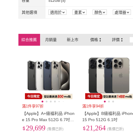
美拍美顏
(
2
)
夜拍功能
(
3
)
容量
512GB
(
5
)
美拍美顏
(
2
)
夜拍功能
(
3
)
遊戲專用
(
1
)
512GB
(
5
)
其他選項
適用於
畫素
顏色
處理器
遊戲專用
(
1
)
綜合推薦
月銷量
新上市
價格
評價
滿1件享97折
滿1件享94折
【Apple】A+級福利品 iPhon
【Apple】B級福利品 iPhon
e 15 Pro Max 512G 6.7吋
15 Pro 512G 6.1吋
(電池健康度100%)
29,699
21,264
(售價已折)
(售價已折)