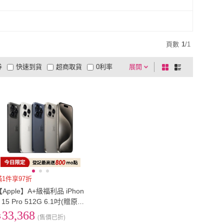
1
)
輕薄
(
1
)
美型
(
1
)
輕薄
(
1
)
頁數
1
/
1
券
快速到貨
超商取貨
0利率
展開
棋
條
品有量
有影片
電視購物
盤
列
到付款
超商付款
5
式
式
以上
1
及以上
滿1件享97折
【Apple】A+級福利品 iPhon
 15 Pro 512G 6.1吋(贈原廠
20W旅充頭+Magsafe保護
33,368
(售價已折)
殼)