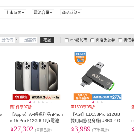
防震
(
1
)
防水
(
1
)
美型
(
防震
(
1
)
防水
(
1
)
上市時間
電池容量
商品狀態
~
確認
mo點加碼
商店免運券
折價
大家電安心配
大家電快配
商
低溫宅配
定期配/分次配
貨
4
及以上
3
及以上
2
及
滿1件享97折
滿1500享95折
e
【Apple】A+級福利品 iPhon
【AGI】ED138Pro 512GB
e 15 Pro 512G 6.1吋(電池健
雙用固態隨身碟(USB3.2 Ge
e
康度100%)
n2 支援/iPhone15.16/Androi
27,302
3,989
(售價已折)
(下單再折)
d)