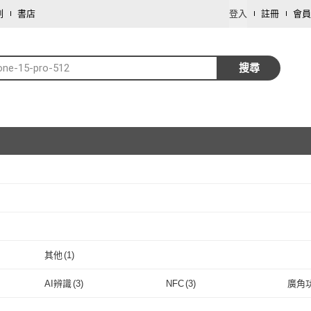
劃
書店
登入
註冊
會員
one-15-pro-512
搜尋
取消
取消
其他
(
1
)
取消
其他
(
1
)
AI辨識
(
3
)
NFC
(
3
)
廣角
取消
AI辨識
(
3
)
NFC
(
3
)