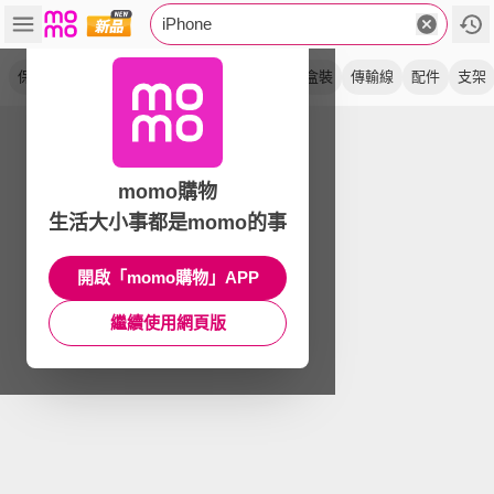
iPhone
保護殼
殼貼組
充電組
a 級
玻璃貼
盒裝
傳輸線
配件
支架
momo購物
生活大小事都是momo的事
開啟「momo購物」APP
繼續使用網頁版