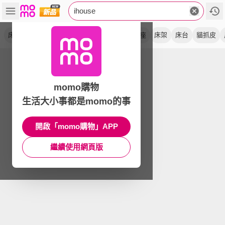
ihouse
床底
保羅
經濟型
木心板
獨立筒
床座
床架
床台
貓抓皮
momo購物
生活大小事都是momo的事
開啟「momo購物」APP
繼續使用網頁版